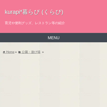
kurapi*暮らぴ (くらぴ)
育児や便利グッズ、レストラン等の紹介
MENU
Home
»
公園・遊び場
»
home
folder