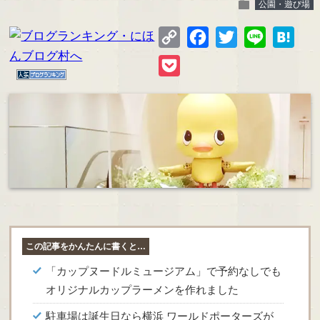
folder
公園・遊び場
Copy
Facebook
Twitter
Line
Hate
Link
Pocket
この記事をかんたんに書くと…
「カップヌードルミュージアム」で予約なしでも
オリジナルカップラーメンを作れました
駐車場は誕生日なら横浜 ワールドポーターズが