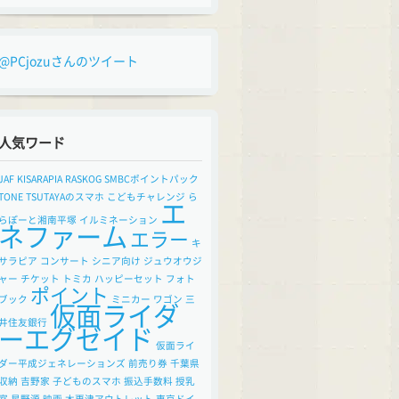
@PCjozuさんのツイート
人気ワード
JAF
KISARAPIA
RASKOG
SMBCポイントパック
TONE
TSUTAYAのスマホ
こどもチャレンジ
ら
エ
らぽーと湘南平塚
イルミネーション
ネファーム
エラー
キ
サラピア
コンサート
シニア向け
ジュウオウジ
ャー
チケット
トミカ
ハッピーセット
フォト
ポイント
ブック
ミニカー
ワゴン
三
仮面ライダ
井住友銀行
ーエグゼイド
仮面ライ
ダー平成ジェネレーションズ
前売り券
千葉県
収納
吉野家
子どものスマホ
振込手数料
授乳
室
星野源
映画
木更津アウトレット
東京ドイ