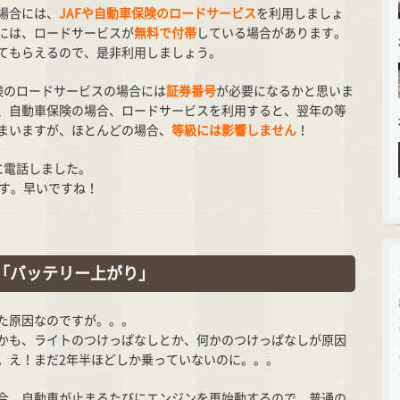
場合には、
JAFや自動車保険のロードサービス
を利用しましょ
には、ロードサービスが
無料で付帯
している場合があります。
てもらえるので、是非利用しましょう。
険のロードサービスの場合には
証券番号
が必要になるかと思いま
、自動車保険の場合、ロードサービスを利用すると、翌年の等
まいますが、ほとんどの場合、
等級には影響しません
！
に電話しました。
です。早いですね！
「バッテリー上がり」
た原因なのですが。。。
かも、ライトのつけっぱなしとか、何かのつけっぱなしが原因
。え！まだ2年半ほどしか乗っていないのに。。。
合、自動車が止まるたびにエンジンを再始動するので、普通の