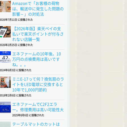
Amazonで「お客様の荷物
は、輸送中に発生した問題の
影響～」の対処法
2026年7月11日 に投稿された
【2026年版】楽天ペイの支
払いで楽天ポイントが付与さ
れない店舗一覧
2026年2月25日 に投稿された
エネファームの10年後。10
万円の点検費用は高いです
ね。。。
2024年6月3日 に投稿された
ミニE-17って何？換気扇のラ
イトをLED電球に交換すると
10年で1,000円節約
2018年2月6日 に投稿された
エネファームでC2F2エラ
ー。修理費用は高い可能性大
2025年8月6日 に投稿された
テーブルマットのカットは