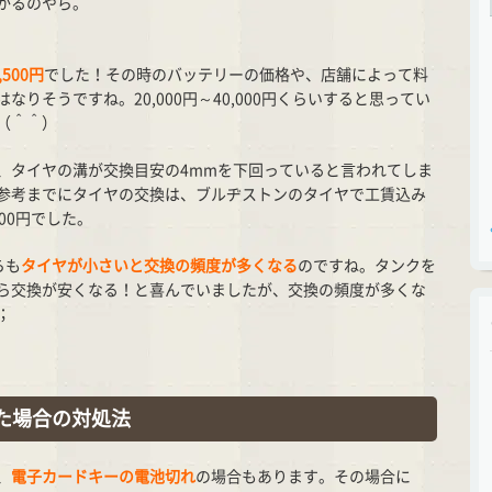
かるのやら。
,500円
でした！その時のバッテリーの価格や、店舗によって料
りそうですね。20,000円～40,000円くらいすると思ってい
（＾＾）
、タイヤの溝が交換目安の4mmを下回っていると言われてしま
参考までにタイヤの交換は、ブルヂストンのタイヤで工賃込み
000円でした。
らも
タイヤが小さいと交換の頻度が多くなる
のですね。タンクを
ら交換が安くなる！と喜んでいましたが、交換の頻度が多くな
；
た場合の対処法
、
電子カードキーの電池切れ
の場合もあります。その場合に