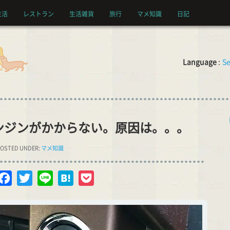
生活
レストラン
生活雑貨
旅行
マメ知識
日記
Language
:
Se
ンジンがかからない。原因は。。。
OSTED UNDER:
マメ知識
opy
Facebook
Twitter
Line
Hatena
Pocket
nk