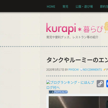
HOME
育児
公園・遊び場
節約
育児や便利グッズ、レストラン等の紹介
タンクやルーミーのエ
2020年5月17日 BY
PIYOCHI
NO COMMENTS
P
C
Li