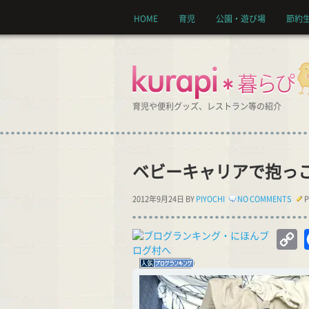
HOME
育児
公園・遊び場
節約
育児や便利グッズ、レストラン等の紹介
ベビーキャリアで抱っ
2012年9月24日 BY
PIYOCHI
NO COMMENTS
P
C
Li