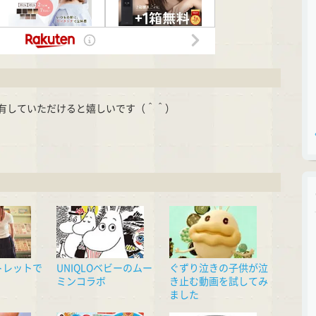
有していただけると嬉しいです（＾＾）
cket
トレットで
UNIQLOベビーのムー
ぐずり泣きの子供が泣
ミンコラボ
き止む動画を試してみ
ました