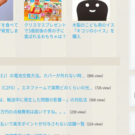
ドを食べて
クリスマスプレゼント
木製のこども用のイス
が発覚しま
で3歳前後の男の子に
「キコリの小イス」を
喜ばれるおもちゃは？
購入
1EJ）の電池交換方法。カバーが外れない時...
（896 view）
C2F0）。エネファームで実際どのくらいの光...
（726 view）
物は、輸送中に発生した問題の影響～」の対処法
（560 view）
10万円の点検費用は高いですね。。。
（239 view）
の支払いで楽天ポイントが付与されない店舗一覧
（216 view）