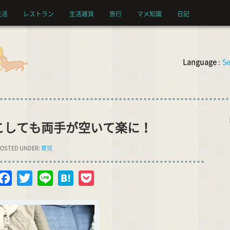
生活
レストラン
生活雑貨
旅行
マメ知識
日記
Language
:
Se
こしても両手が空いて楽に！
OSTED UNDER:
育児
opy
Facebook
Twitter
Line
Hatena
Pocket
nk