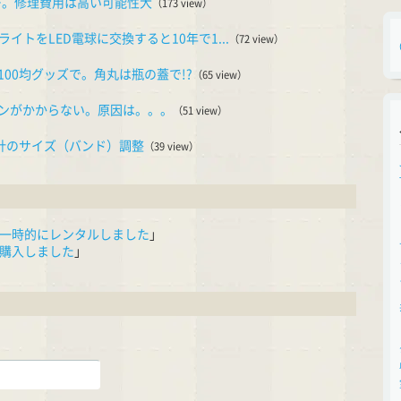
ー。修理費用は高い可能性大
（173 view）
ライトをLED電球に交換すると10年で1...
（72 view）
00均グッズで。角丸は瓶の蓋で!?
（65 view）
ンがかからない。原因は。。。
（51 view）
時計のサイズ（バンド）調整
（39 view）
一時的にレンタルしました
」
購入しました
」