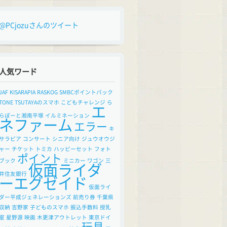
@PCjozuさんのツイート
人気ワード
JAF
KISARAPIA
RASKOG
SMBCポイントパック
TONE
TSUTAYAのスマホ
こどもチャレンジ
ら
エ
らぽーと湘南平塚
イルミネーション
ネファーム
エラー
キ
サラピア
コンサート
シニア向け
ジュウオウジ
ャー
チケット
トミカ
ハッピーセット
フォト
ポイント
ブック
ミニカー
ワゴン
三
仮面ライダ
井住友銀行
ーエグゼイド
仮面ライ
ダー平成ジェネレーションズ
前売り券
千葉県
収納
吉野家
子どものスマホ
振込手数料
授乳
室
星野源
映画
木更津アウトレット
東京ドイ
玩具