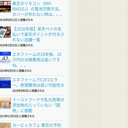
東芝のリモコン（WH-
RA01EJ）の電池交換方法。
カバーが外れない時は。。。
2016年6月21日 に投稿された
【2026年版】楽天ペイの支
払いで楽天ポイントが付与さ
れない店舗一覧
2026年2月25日 に投稿された
エネファームの10年後。10
万円の点検費用は高いです
ね。。。
2024年6月3日 に投稿された
エネファームでC2F2エラ
ー。修理費用は高い可能性大
2025年8月6日 に投稿された
イーストフードや乳化剤等の
添加物の入っていない『超
熟』に感動
2013年11月20日 に投稿された
カービィカフェ 東京の予約