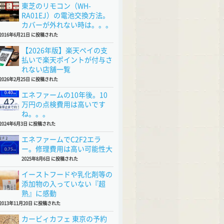
東芝のリモコン（WH-
RA01EJ）の電池交換方法。
カバーが外れない時は。。。
2016年6月21日 に投稿された
【2026年版】楽天ペイの支
払いで楽天ポイントが付与さ
れない店舗一覧
2026年2月25日 に投稿された
エネファームの10年後。10
万円の点検費用は高いです
ね。。。
2024年6月3日 に投稿された
エネファームでC2F2エラ
ー。修理費用は高い可能性大
2025年8月6日 に投稿された
イーストフードや乳化剤等の
添加物の入っていない『超
熟』に感動
2013年11月20日 に投稿された
カービィカフェ 東京の予約