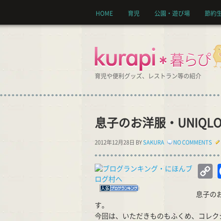
HOME
育児
公園・遊び場
節約
育児や便利グッズ、レストラン等の紹介
息子のお洋服・UNIQLO
2012年12月28日 BY
SAKURA
NO COMMENTS
C
Li
息子の
す。
今回は、いただきものもふくめ、コレク