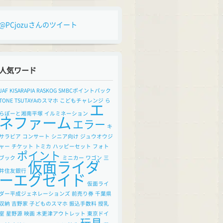
@PCjozuさんのツイート
人気ワード
JAF
KISARAPIA
RASKOG
SMBCポイントパック
TONE
TSUTAYAのスマホ
こどもチャレンジ
ら
エ
らぽーと湘南平塚
イルミネーション
ネファーム
エラー
キ
サラピア
コンサート
シニア向け
ジュウオウジ
ャー
チケット
トミカ
ハッピーセット
フォト
ポイント
ブック
ミニカー
ワゴン
三
仮面ライダ
井住友銀行
ーエグゼイド
仮面ライ
ダー平成ジェネレーションズ
前売り券
千葉県
収納
吉野家
子どものスマホ
振込手数料
授乳
室
星野源
映画
木更津アウトレット
東京ドイ
玩具