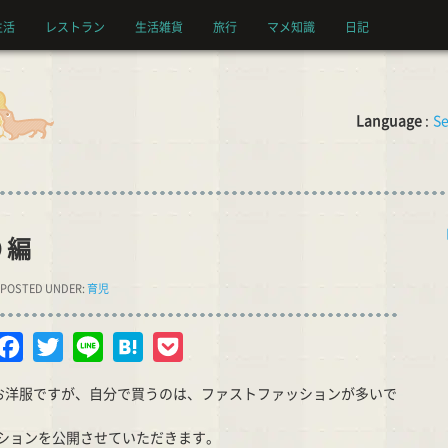
生活
レストラン
生活雑貨
旅行
マメ知識
日記
Language
:
Se
 編
POSTED UNDER:
育児
opy
Facebook
Twitter
Line
Hatena
Pocket
nk
お洋服ですが、自分で買うのは、ファストファッションが多いで
ションを公開させていただきます。