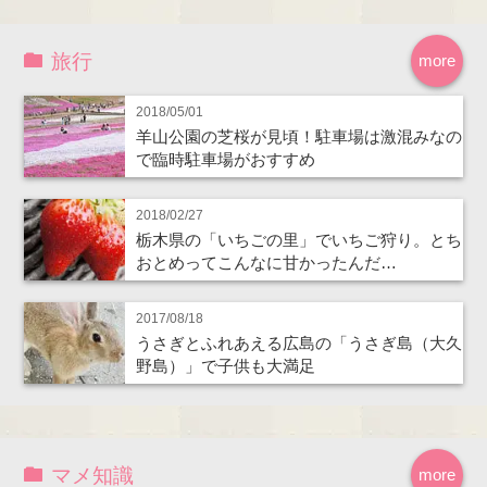
旅行
more
2018/05/01
羊山公園の芝桜が見頃！駐車場は激混みなの
で臨時駐車場がおすすめ
2018/02/27
栃木県の「いちごの里」でいちご狩り。とち
おとめってこんなに甘かったんだ…
2017/08/18
うさぎとふれあえる広島の「うさぎ島（大久
野島）」で子供も大満足
マメ知識
more