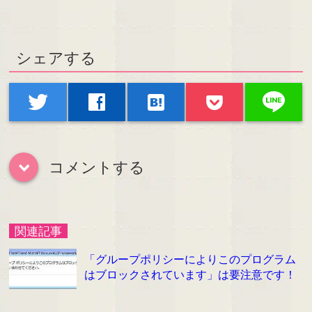
シェアする
line
twitter
facebook
hatenabookmark
コメントする
down
関連記事
「グループポリシーによりこのプログラム
はブロックされています」は要注意です！