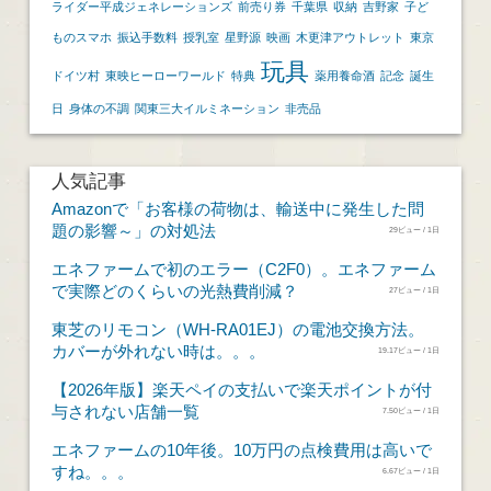
ライダー平成ジェネレーションズ
前売り券
千葉県
収納
吉野家
子ど
ものスマホ
振込手数料
授乳室
星野源
映画
木更津アウトレット
東京
玩具
ドイツ村
東映ヒーローワールド
特典
薬用養命酒
記念
誕生
日
身体の不調
関東三大イルミネーション
非売品
人気記事
Amazonで「お客様の荷物は、輸送中に発生した問
題の影響～」の対処法
29ビュー / 1日
エネファームで初のエラー（C2F0）。エネファーム
で実際どのくらいの光熱費削減？
27ビュー / 1日
東芝のリモコン（WH-RA01EJ）の電池交換方法。
カバーが外れない時は。。。
19.17ビュー / 1日
【2026年版】楽天ペイの支払いで楽天ポイントが付
与されない店舗一覧
7.50ビュー / 1日
エネファームの10年後。10万円の点検費用は高いで
すね。。。
6.67ビュー / 1日