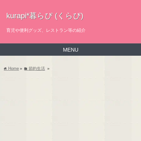
kurapi*暮らぴ (くらぴ)
育児や便利グッズ、レストラン等の紹介
MENU
Home
»
節約生活
»
home
folder