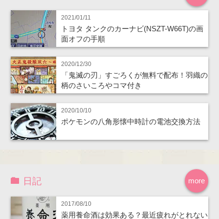
2021/01/11
トヨタ タンクのカーナビ(NSZT-W66T)の画
面オフの手順
2020/12/30
「鬼滅の刃」すごろくが無料で配布！羽織の
柄のさいころやコマ付き
2020/10/10
ポケモンの八角形懐中時計の電池交換方法
日記
more
2017/08/10
薬用養命酒は効果ある？最近疲れがとれない