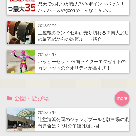
楽天でおむつが最大35％ポイントバック！
パンパースやgoonがこんなに安い…
2018/05/05
土屋鞄のランドセルは売り切れる？南大沢店
の最寄駅からの最短ルート紹介
2017/06/18
ハッピーセット 仮面ライダーエグゼイドの
ガシャットのクオリティが高すぎ！
公園・遊び場
more
2018/07/14
辻堂海浜公園のジャンボプールと駐車場の混
雑具合は？7月の午後は狙い目