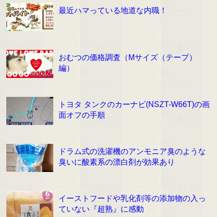
最近ハマっている地道な内職！
おむつの価格調査（Mサイズ（テープ）
編）
トヨタ タンクのカーナビ(NSZT-W66T)の画
面オフの手順
ドラム式の洗濯機のアンモニア臭のような
臭いに酸素系の漂白剤が効果あり
イーストフードや乳化剤等の添加物の入っ
ていない『超熟』に感動