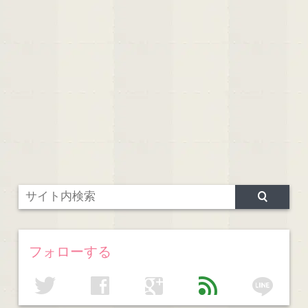
フォローする
line
twitter
facebook
google
feed