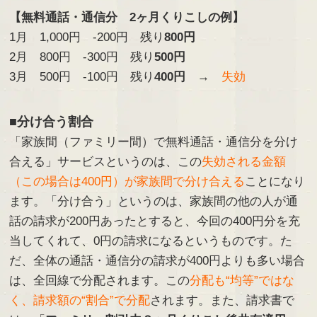
【無料通話・通信分 2ヶ月くりこしの例】
1月 1,000円 -200円 残り
800円
2月 800円 -300円 残り
500円
3月 500円 -100円 残り
400円
→
失効
■分け合う割合
「家族間（ファミリー間）で無料通話・通信分を分け
合える」サービスというのは、この
失効される金額
（この場合は400円）が家族間で分け合える
ことになり
ます。「分け合う」というのは、家族間の他の人が通
話の請求が200円あったとすると、今回の400円分を充
当してくれて、0円の請求になるというものです。た
だ、全体の通話・通信分の請求が400円よりも多い場合
は、全回線で分配されます。この
分配も“均等”ではな
く、請求額の“割合”で分配
されます。また、請求書で