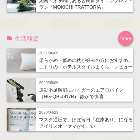
湘南・茅ヶ崎にある古民家ダイニングレスト
ラン「MOKICHI TRATTORIA」
生活雑貨
more
2021/06/06
柔らかめ・低めの枕が好みの方におすすめ。
ニトリの「ホテルスタイルまくら」レビュー
2020/05/05
運動不足解消にハイガーのエアロバイク
（HG-QB-J917B） 静かで快適
2020/04/29
マスク通販で、ほぼ毎日「在庫あり」になる
アイリスオーヤマがすごい