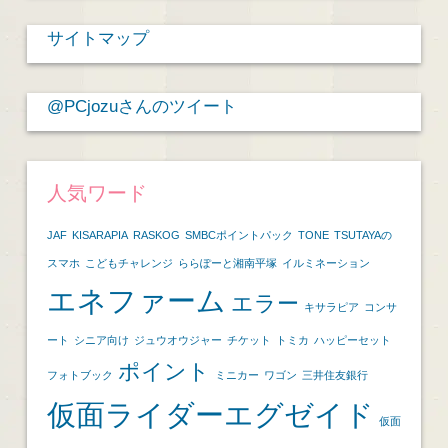
カ
サイトマップ
イ
ブ
@PCjozuさんのツイート
人気ワード
JAF
KISARAPIA
RASKOG
SMBCポイントパック
TONE
TSUTAYAの
スマホ
こどもチャレンジ
ららぽーと湘南平塚
イルミネーション
エネファーム
エラー
キサラピア
コンサ
ート
シニア向け
ジュウオウジャー
チケット
トミカ
ハッピーセット
ポイント
フォトブック
ミニカー
ワゴン
三井住友銀行
仮面ライダーエグゼイド
仮面