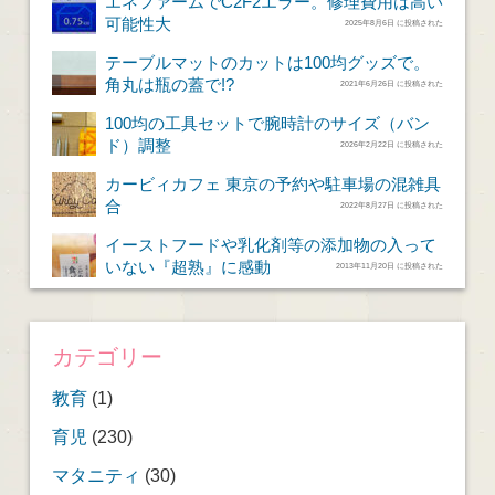
エネファームでC2F2エラー。修理費用は高い
可能性大
2025年8月6日 に投稿された
テーブルマットのカットは100均グッズで。
角丸は瓶の蓋で!?
2021年6月26日 に投稿された
100均の工具セットで腕時計のサイズ（バン
ド）調整
2026年2月22日 に投稿された
カービィカフェ 東京の予約や駐車場の混雑具
合
2022年8月27日 に投稿された
イーストフードや乳化剤等の添加物の入って
いない『超熟』に感動
2013年11月20日 に投稿された
カテゴリー
教育
(1)
育児
(230)
マタニティ
(30)