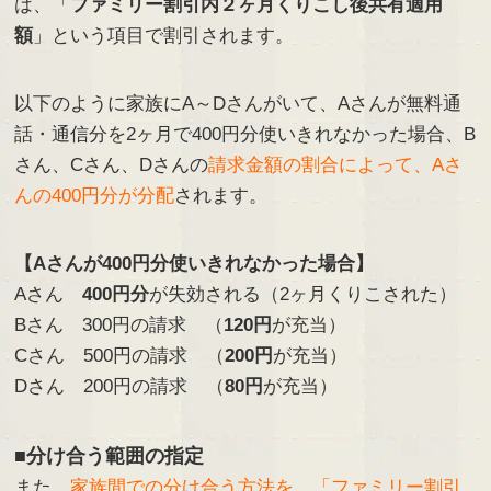
は、「
ファミリー割引内２ヶ月くりこし後共有適用
額
」という項目で割引されます。
以下のように家族にA～Dさんがいて、Aさんが無料通
話・通信分を2ヶ月で400円分使いきれなかった場合、B
さん、Cさん、Dさんの
請求金額の割合によって、Aさ
んの400円分が分配
されます。
【Aさんが400円分使いきれなかった場合】
Aさん
400円分
が失効される（2ヶ月くりこされた）
Bさん 300円の請求 （
120円
が充当）
Cさん 500円の請求 （
200円
が充当）
Dさん 200円の請求 （
80円
が充当）
■分け合う範囲の指定
また、
家族間での分け合う方法を、「ファミリー割引