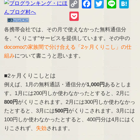
Copy
Facebook
Twitter
Line
Hate
Link
Pocket
各携帯会社では、その月で使えなかった無料通信分
を、“くりこす”サービスを提供しています。その中の
docomoの家族間で分け合える「2ヶ月くりこし」の仕
組み
について書こうと思います。
■2ヶ月くりこしとは
例えば、1月の無料通話・通信分が
1,000円
あるとしま
す。1月には200円しか使わなかったとすると、2月に
800円
がくりこされます。2月には300円しか使わなかっ
たとすると、3月には
500円
がくりこされます。3月には
100円しか使わなかったとすると、400円分は4月にはく
りこされず、
失効
されます。