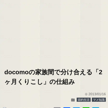
docomoの家族間で分け合える「2
ヶ月くりこし」の仕組み
2013/01/16
time
folder
節約生活
マメ知識