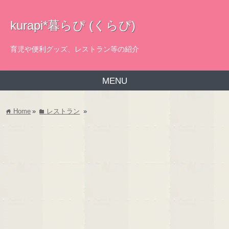
kurapi*暮らぴ (くらぴ)
育児や便利グッズ、レストラン等の紹介
MENU
Home
»
レストラン
»
home
folder