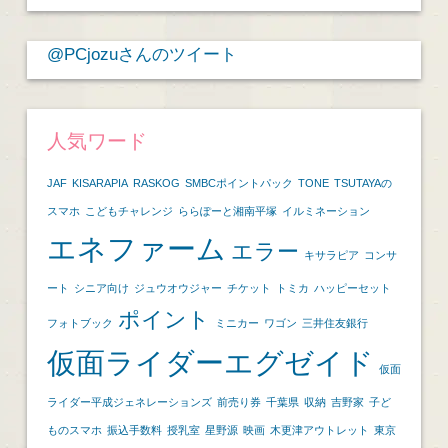
イ
ブ
@PCjozuさんのツイート
人気ワード
JAF
KISARAPIA
RASKOG
SMBCポイントパック
TONE
TSUTAYAの
スマホ
こどもチャレンジ
ららぽーと湘南平塚
イルミネーション
エネファーム
エラー
キサラピア
コンサ
ート
シニア向け
ジュウオウジャー
チケット
トミカ
ハッピーセット
ポイント
フォトブック
ミニカー
ワゴン
三井住友銀行
仮面ライダーエグゼイド
仮面
ライダー平成ジェネレーションズ
前売り券
千葉県
収納
吉野家
子ど
ものスマホ
振込手数料
授乳室
星野源
映画
木更津アウトレット
東京