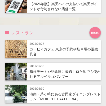
【2026年版】楽天ペイの支払いで楽天ポイ
ントが付与されない店舗一覧
レストラン
more
2022/08/27
カービィカフェ 東京の予約や駐車場の混雑
具合
2017/09/30
箱根デートや記念日に最適！ロケ地でも使わ
れるアルベルゴバンブー
2016/08/30
湘南・茅ヶ崎にある古民家ダイニングレスト
ラン「MOKICHI TRATTORIA」