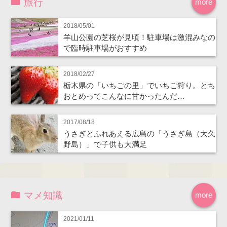
旅行
more
2018/05/01
羊山公園の芝桜が見頃！駐車場は激混みなの
で臨時駐車場がおすすめ
2018/02/27
栃木県の「いちごの里」でいちご狩り。とち
おとめってこんなに甘かったんだ…
2017/08/18
うさぎとふれあえる広島の「うさぎ島（大久
野島）」で子供も大満足
マメ知識
more
2021/01/11