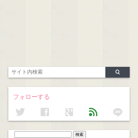
フォローする
line
twitter
facebook
google
feed