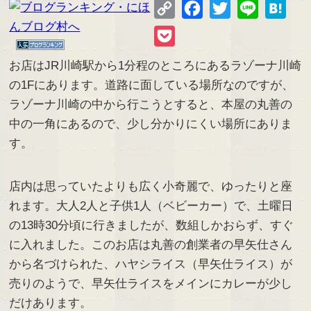
Copy
Facebook
Twitter
Line
Hate
Link
Pocket
お店はJR川崎駅から1分程のところにあるラゾーナ川崎
の1Fにあります。道路に面している場所なのですが、
ラゾーナ川崎の中から行こうとすると、本屋の丸善の
中の一角にあるので、少し分かりにくい場所にありま
す。
店内は思っていたよりも広く小奇麗で、ゆったりと座
れます。大人2人と子供1人（ベビーカー）で、土曜日
の13時30分頃に行きましたが、数組しかおらず、すぐ
に入れました。このお店は丸善の創業者の早矢仕さん
から名づけられた、ハヤシライス（早矢仕ライス）が
売りのようで、早矢仕ライスをメインにカレーが少し
だけあります。