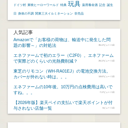
玩具
ドイツ村
東映ヒーローワールド
特典
薬用養命酒
記念
誕生
日
身体の不調
関東三大イルミネーション
非売品
人気記事
Amazonで「お客様の荷物は、輸送中に発生した問
題の影響～」の対処法
35.17ビュー / 1日
エネファームで初のエラー（C2F0）。エネファーム
で実際どのくらいの光熱費削減？
26.17ビュー / 1日
東芝のリモコン（WH-RA01EJ）の電池交換方法。
カバーが外れない時は。。。
18.67ビュー / 1日
エネファームの10年後。10万円の点検費用は高いで
すね。。。
7.17ビュー / 1日
【2026年版】楽天ペイの支払いで楽天ポイントが付
与されない店舗一覧
6ビュー / 1日