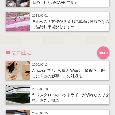
摩の「釣り堀CAFE 二見」
2018/05/01
羊山公園の芝桜が見頃！駐車場は激混みなの
で臨時駐車場がおすすめ
節約生活
more
2026/07/11
Amazonで「お客様の荷物は、輸送中に発生
した問題の影響～」の対処法
2026/05/10
ヤリスクロスのヘッドライトが切れたので交
換。意外と簡単！
2026/02/25