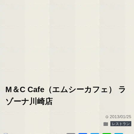
M＆C Cafe（エムシーカフェ） ラ
ゾーナ川崎店
2013/01/25
time
folder
レストラン