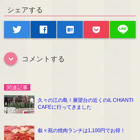
シェアする
line
twitter
facebook
hatenabookmark
コメントする
down
関連記事
久々の江の島！展望台の近くのiL CHIANTI
CAFEに行ってきました
叙々苑の焼肉ランチは1,100円でお得！