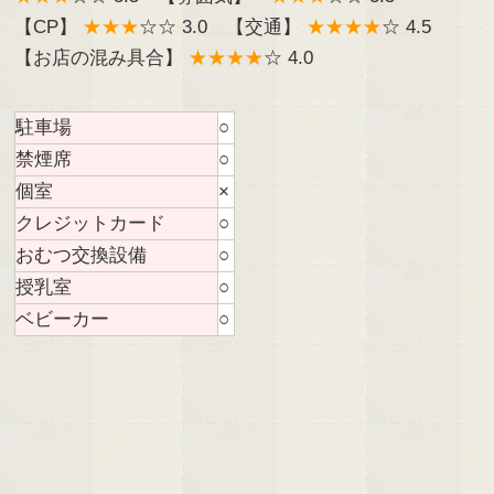
【CP】
★★★
☆☆ 3.0 【交通】
★★★★
☆ 4.5
【お店の混み具合】
★★★★
☆ 4.0
駐車場
○
禁煙席
○
個室
×
クレジットカード
○
おむつ交換設備
○
授乳室
○
ベビーカー
○