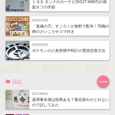
トヨタ タンクのカーナビ(NSZT-W66T)の画
面オフの手順
2020/12/30
「鬼滅の刃」すごろくが無料で配布！羽織の
柄のさいころやコマ付き
2020/10/10
ポケモンの八角形懐中時計の電池交換方法
日記
more
2017/08/10
薬用養命酒は効果ある？最近疲れがとれない
ので試してみた