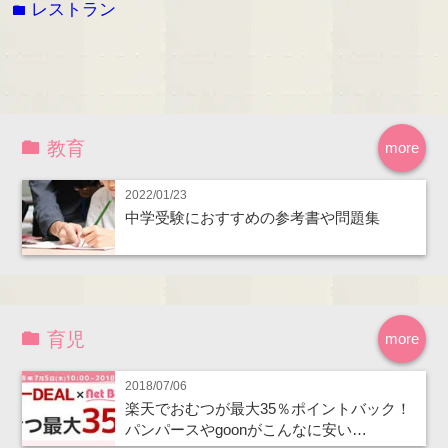
レストラン
folder
教育
more
2022/01/23
中学受験におすすめの参考書や問題集
育児
more
2018/07/06
楽天でおむつが最大35％ポイントバック！
パンパースやgoonがこんなに安い…