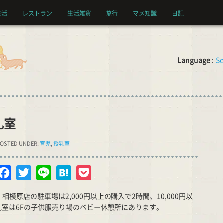
生活
レストラン
生活雑貨
旅行
マメ知識
日記
Language
:
Se
乳室
OSTED UNDER:
育児
,
授乳室
opy
Facebook
Twitter
Line
Hatena
Pocket
nk
相模原店の駐車場は2,000円以上の購入で2時間、10,000円以
乳室は6Fの子供服売り場のベビー休憩所にあります。