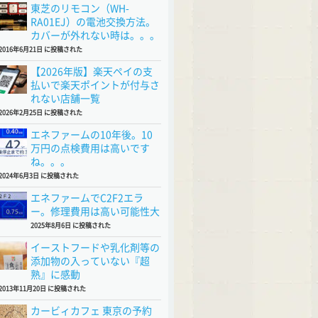
東芝のリモコン（WH-
RA01EJ）の電池交換方法。
カバーが外れない時は。。。
2016年6月21日 に投稿された
【2026年版】楽天ペイの支
払いで楽天ポイントが付与さ
れない店舗一覧
2026年2月25日 に投稿された
エネファームの10年後。10
万円の点検費用は高いです
ね。。。
2024年6月3日 に投稿された
エネファームでC2F2エラ
ー。修理費用は高い可能性大
2025年8月6日 に投稿された
イーストフードや乳化剤等の
添加物の入っていない『超
熟』に感動
2013年11月20日 に投稿された
カービィカフェ 東京の予約