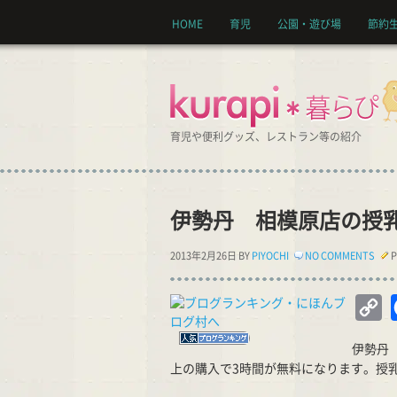
HOME
育児
公園・遊び場
節約
育児や便利グッズ、レストラン等の紹介
伊勢丹 相模原店の授
2013年2月26日 BY
PIYOCHI
NO COMMENTS
P
C
Li
伊勢丹 
上の購入で3時間が無料になります。授