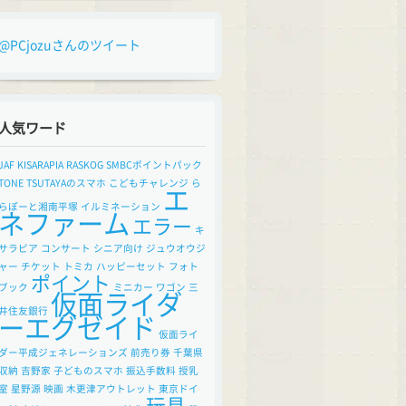
@PCjozuさんのツイート
人気ワード
JAF
KISARAPIA
RASKOG
SMBCポイントパック
TONE
TSUTAYAのスマホ
こどもチャレンジ
ら
エ
らぽーと湘南平塚
イルミネーション
ネファーム
エラー
キ
サラピア
コンサート
シニア向け
ジュウオウジ
ャー
チケット
トミカ
ハッピーセット
フォト
ポイント
ブック
ミニカー
ワゴン
三
仮面ライダ
井住友銀行
ーエグゼイド
仮面ライ
ダー平成ジェネレーションズ
前売り券
千葉県
収納
吉野家
子どものスマホ
振込手数料
授乳
室
星野源
映画
木更津アウトレット
東京ドイ
玩具