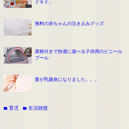
ドキド」
無料の赤ちゃんの泣き止みグッズ
屋根付きで快適に遊べる子供用のビニール
プール
妻が乳腺炎になりました。。。
育児
生活雑貨
folder
folder