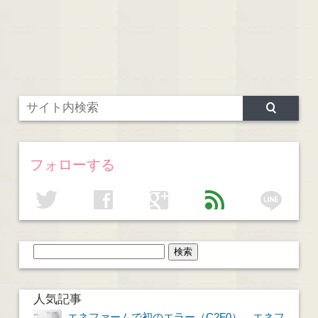
フォローする
line
twitter
facebook
google
feed
人気記事
エネファームで初のエラー（C2F0）。エネフ