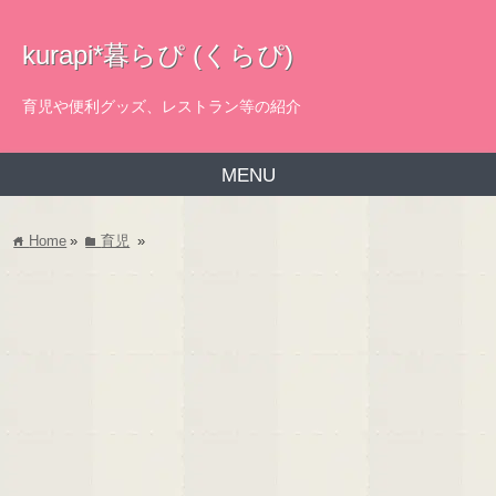
kurapi*暮らぴ (くらぴ)
育児や便利グッズ、レストラン等の紹介
MENU
Home
»
育児
»
home
folder