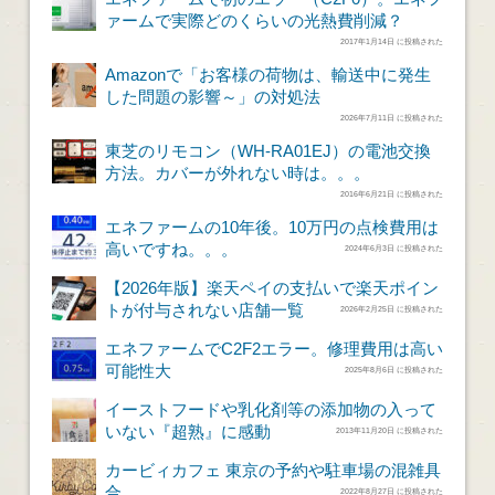
ァームで実際どのくらいの光熱費削減？
2017年1月14日 に投稿された
Amazonで「お客様の荷物は、輸送中に発生
した問題の影響～」の対処法
2026年7月11日 に投稿された
東芝のリモコン（WH-RA01EJ）の電池交換
方法。カバーが外れない時は。。。
2016年6月21日 に投稿された
エネファームの10年後。10万円の点検費用は
高いですね。。。
2024年6月3日 に投稿された
【2026年版】楽天ペイの支払いで楽天ポイン
トが付与されない店舗一覧
2026年2月25日 に投稿された
エネファームでC2F2エラー。修理費用は高い
可能性大
2025年8月6日 に投稿された
イーストフードや乳化剤等の添加物の入って
いない『超熟』に感動
2013年11月20日 に投稿された
カービィカフェ 東京の予約や駐車場の混雑具
合
2022年8月27日 に投稿された