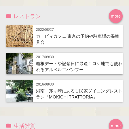
レストラン
more
2022/08/27
カービィカフェ 東京の予約や駐車場の混雑
具合
2017/09/30
箱根デートや記念日に最適！ロケ地でも使わ
れるアルベルゴバンブー
2016/08/30
湘南・茅ヶ崎にある古民家ダイニングレスト
ラン「MOKICHI TRATTORIA」
生活雑貨
more