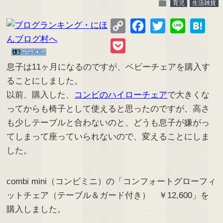
folder
育児
生活雑貨
Copy
Facebook
Twitter
Line
Hate
Link
Pocket
息子は11ヶ月になるのですが、ベビーチェアを購入す
ることにしました。
以前、購入した、
コンビのハイローチェア
で大きくな
ってからも椅子として使えると思ったのですが、高さ
も少しテーブルと合わないのと、どうも息子が嫌がっ
てしまって座っていられないので、変えることにしま
した。
combi mini（コンビミニ）の「コンフォートグローフィ
ットチェア（テーブル＆ガード付き） ￥12,600」を
購入しました。