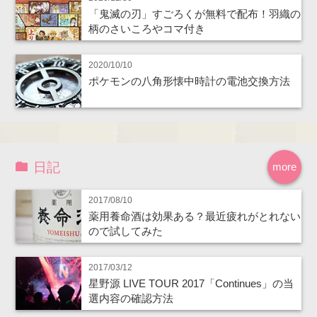
「鬼滅の刃」すごろくが無料で配布！羽織の
柄のさいころやコマ付き
2020/10/10
ポケモンの八角形懐中時計の電池交換方法
日記
more
2017/08/10
薬用養命酒は効果ある？最近疲れがとれない
ので試してみた
2017/03/12
星野源 LIVE TOUR 2017「Continues」の当
選内容の確認方法