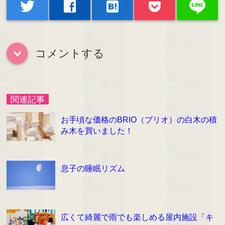
line
twitter
facebook
hatenabookmark
コメントする
down
関連記事
お手頃な価格のBRIO（ブリオ）の白木の積
み木を買いました！
息子の睡眠リズム
広くて綺麗で雨でも楽しめる屋内施設「キ