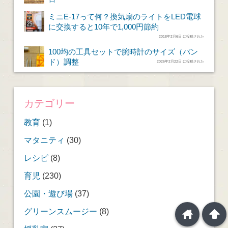
ミニE-17って何？換気扇のライトをLED電球
に交換すると10年で1,000円節約
2018年2月6日 に投稿された
100均の工具セットで腕時計のサイズ（バン
ド）調整
2026年2月22日 に投稿された
カテゴリー
教育
(1)
マタニティ
(30)
レシピ
(8)
育児
(230)
公園・遊び場
(37)
グリーンスムージー
(8)
home
arrowup