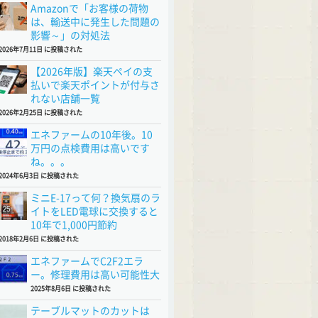
Amazonで「お客様の荷物
は、輸送中に発生した問題の
影響～」の対処法
2026年7月11日 に投稿された
【2026年版】楽天ペイの支
払いで楽天ポイントが付与さ
れない店舗一覧
2026年2月25日 に投稿された
エネファームの10年後。10
万円の点検費用は高いです
ね。。。
2024年6月3日 に投稿された
ミニE-17って何？換気扇のラ
イトをLED電球に交換すると
10年で1,000円節約
2018年2月6日 に投稿された
エネファームでC2F2エラ
ー。修理費用は高い可能性大
2025年8月6日 に投稿された
テーブルマットのカットは