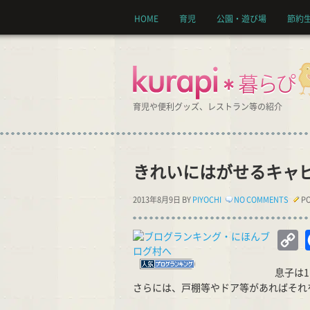
HOME
育児
公園・遊び場
節約
育児や便利グッズ、レストラン等の紹介
きれいにはがせるキャ
2013年8月9日 BY
PIYOCHI
NO COMMENTS
PO
C
Li
息子は
さらには、戸棚等やドア等があればそれ