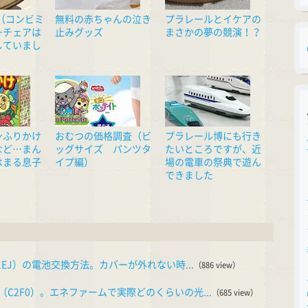
ni（コンビミ
無料の赤ちゃんの泣き
プラレールとイケアの
ーチェアは
止みグッズ
まさかの夢の競演！？
していまし
ンふりかけ
おむつの価格調査（ビ
プラレール博にも行き
など…まん
ッグサイズ パンツタ
たいところですが、近
はまる息子
イプ編）
場の電車の祭典で遊ん
できました
1EJ）の電池交換方法。カバーが外れない時...
（886 view）
C2F0）。エネファームで実際どのくらいの光...
（685 view）