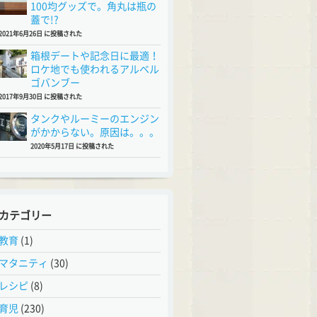
100均グッズで。角丸は瓶の
蓋で!?
2021年6月26日 に投稿された
箱根デートや記念日に最適！
ロケ地でも使われるアルベル
ゴバンブー
2017年9月30日 に投稿された
タンクやルーミーのエンジン
がかからない。原因は。。。
2020年5月17日 に投稿された
カテゴリー
教育
(1)
マタニティ
(30)
レシピ
(8)
育児
(230)