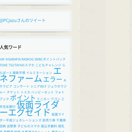
@PCjozuさんのツイート
人気ワード
JAF
KISARAPIA
RASKOG
SMBCポイントパック
TONE
TSUTAYAのスマホ
こどもチャレンジ
ら
エ
らぽーと湘南平塚
イルミネーション
ネファーム
エラー
キ
サラピア
コンサート
シニア向け
ジュウオウジ
ャー
チケット
トミカ
ハッピーセット
フォト
ポイント
ブック
ミニカー
ワゴン
三
仮面ライダ
井住友銀行
ーエグゼイド
仮面ライ
ダー平成ジェネレーションズ
前売り券
千葉県
収納
吉野家
子どものスマホ
振込手数料
授乳
室
星野源
映画
木更津アウトレット
東京ドイ