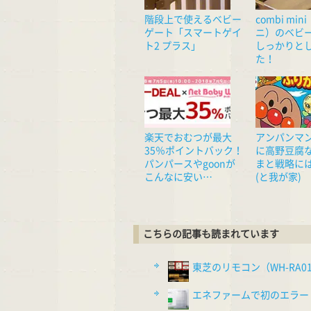
階段上で使えるベビー
combi mi
ゲート「スマートゲイ
ニ）のベビ
ト2 プラス」
しっかりと
た！
楽天でおむつが最大
アンパンマ
35％ポイントバック！
に高野豆腐
パンパースやgoonが
まと戦略に
こんなに安い…
(と我が家)
こちらの記事も読まれています
東芝のリモコン（WH-RA0
エネファームで初のエラー（