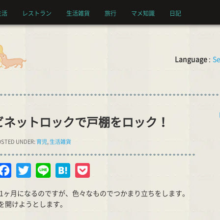
生活
レストラン
生活雑貨
旅行
マメ知識
日記
Language
:
Se
ビネットロックで戸棚をロック！
STED UNDER:
育児
,
生活雑貨
opy
Facebook
Twitter
Line
Hatena
Pocket
nk
11ヶ月になるのですが、色々なものでつかまり立ちをします。
を開けようとします。