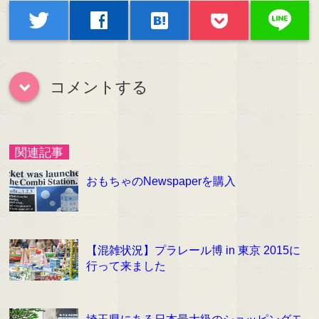
line
twitter
facebook
hatenabookmark
コメントする
down
関連記事
おもちゃのNewspaperを購入
【混雑状況】プラレール博 in 東京 2015に
行って来ました
埼玉県にある日本最大級のショッピングモ