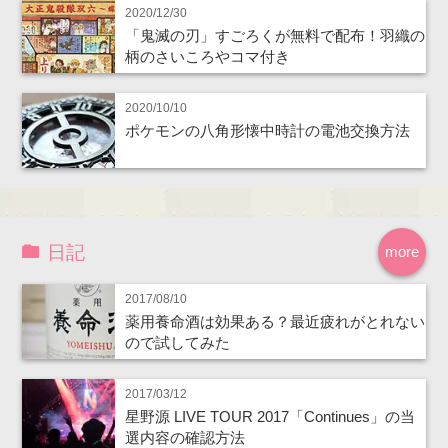
2020/12/30
「鬼滅の刃」すごろくが無料で配布！羽織の
柄のさいころやコマ付き
2020/10/10
ポケモンの八角形懐中時計の電池交換方法
日記
more
2017/08/10
薬用養命酒は効果ある？最近疲れがとれない
ので試してみた
2017/03/12
星野源 LIVE TOUR 2017「Continues」の当
選内容の確認方法