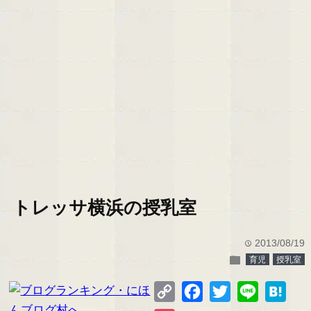
トレッサ横浜の授乳室
2013/08/19
time
folder
育児
授乳室
Copy
Facebook
Twitter
Line
Hate