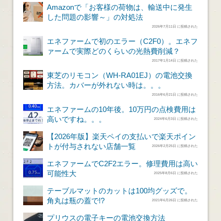
Amazonで「お客様の荷物は、輸送中に発生
した問題の影響～」の対処法
2026年7月11日 に投稿された
エネファームで初のエラー（C2F0）。エネフ
ァームで実際どのくらいの光熱費削減？
2017年1月14日 に投稿された
東芝のリモコン（WH-RA01EJ）の電池交換
方法。カバーが外れない時は。。。
2016年6月21日 に投稿された
エネファームの10年後。10万円の点検費用は
高いですね。。。
2024年6月3日 に投稿された
【2026年版】楽天ペイの支払いで楽天ポイン
トが付与されない店舗一覧
2026年2月25日 に投稿された
エネファームでC2F2エラー。修理費用は高い
可能性大
2025年8月6日 に投稿された
テーブルマットのカットは100均グッズで。
角丸は瓶の蓋で!?
2021年6月26日 に投稿された
プリウスの電子キーの電池交換方法