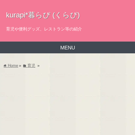
kurapi*暮らぴ (くらぴ)
育児や便利グッズ、レストラン等の紹介
MENU
Home
»
育児
»
home
folder