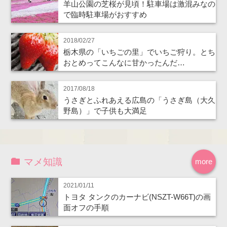
羊山公園の芝桜が見頃！駐車場は激混みなの
で臨時駐車場がおすすめ
2018/02/27
栃木県の「いちごの里」でいちご狩り。とち
おとめってこんなに甘かったんだ…
2017/08/18
うさぎとふれあえる広島の「うさぎ島（大久
野島）」で子供も大満足
マメ知識
more
2021/01/11
トヨタ タンクのカーナビ(NSZT-W66T)の画
面オフの手順