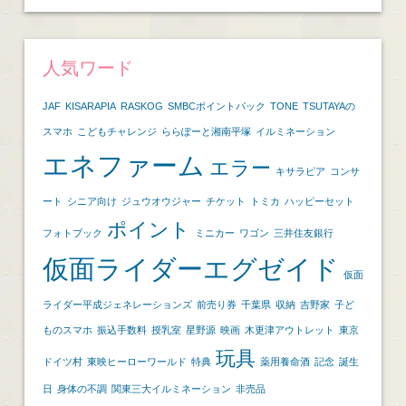
人気ワード
JAF
KISARAPIA
RASKOG
SMBCポイントパック
TONE
TSUTAYAの
スマホ
こどもチャレンジ
ららぽーと湘南平塚
イルミネーション
エネファーム
エラー
キサラピア
コンサ
ート
シニア向け
ジュウオウジャー
チケット
トミカ
ハッピーセット
ポイント
フォトブック
ミニカー
ワゴン
三井住友銀行
仮面ライダーエグゼイド
仮面
ライダー平成ジェネレーションズ
前売り券
千葉県
収納
吉野家
子ど
ものスマホ
振込手数料
授乳室
星野源
映画
木更津アウトレット
東京
玩具
ドイツ村
東映ヒーローワールド
特典
薬用養命酒
記念
誕生
日
身体の不調
関東三大イルミネーション
非売品