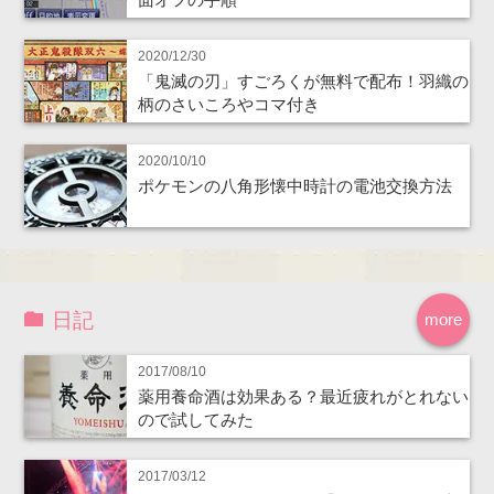
2020/12/30
「鬼滅の刃」すごろくが無料で配布！羽織の
柄のさいころやコマ付き
2020/10/10
ポケモンの八角形懐中時計の電池交換方法
日記
more
2017/08/10
薬用養命酒は効果ある？最近疲れがとれない
ので試してみた
2017/03/12