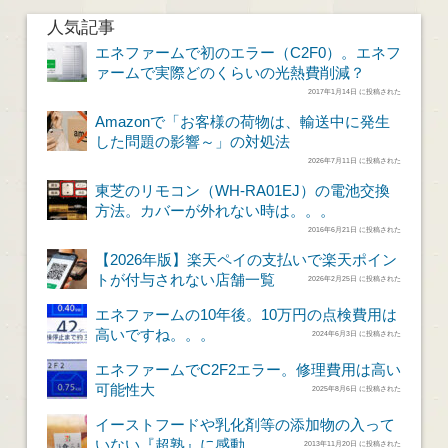
人気記事
エネファームで初のエラー（C2F0）。エネフ
ァームで実際どのくらいの光熱費削減？
2017年1月14日 に投稿された
Amazonで「お客様の荷物は、輸送中に発生
した問題の影響～」の対処法
2026年7月11日 に投稿された
東芝のリモコン（WH-RA01EJ）の電池交換
方法。カバーが外れない時は。。。
2016年6月21日 に投稿された
【2026年版】楽天ペイの支払いで楽天ポイン
トが付与されない店舗一覧
2026年2月25日 に投稿された
エネファームの10年後。10万円の点検費用は
高いですね。。。
2024年6月3日 に投稿された
エネファームでC2F2エラー。修理費用は高い
可能性大
2025年8月6日 に投稿された
イーストフードや乳化剤等の添加物の入って
いない『超熟』に感動
2013年11月20日 に投稿された