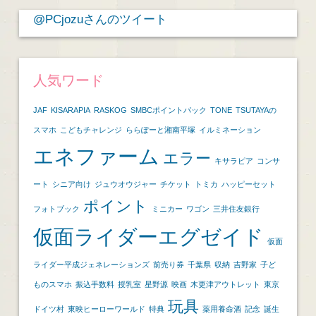
ブ
@PCjozuさんのツイート
人気ワード
JAF
KISARAPIA
RASKOG
SMBCポイントパック
TONE
TSUTAYAの
スマホ
こどもチャレンジ
ららぽーと湘南平塚
イルミネーション
エネファーム
エラー
キサラピア
コンサ
ート
シニア向け
ジュウオウジャー
チケット
トミカ
ハッピーセット
ポイント
フォトブック
ミニカー
ワゴン
三井住友銀行
仮面ライダーエグゼイド
仮面
ライダー平成ジェネレーションズ
前売り券
千葉県
収納
吉野家
子ど
ものスマホ
振込手数料
授乳室
星野源
映画
木更津アウトレット
東京
玩具
ドイツ村
東映ヒーローワールド
特典
薬用養命酒
記念
誕生