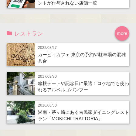
ントが付与されない店舗一覧
レストラン
more
2022/08/27
カービィカフェ 東京の予約や駐車場の混雑
具合
2017/09/30
箱根デートや記念日に最適！ロケ地でも使わ
れるアルベルゴバンブー
2016/08/30
湘南・茅ヶ崎にある古民家ダイニングレスト
ラン「MOKICHI TRATTORIA」