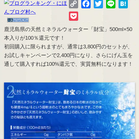
Copy
Facebook
Twitter
Line
Hate
Link
Pocket
鹿児島県の天然ミネラルウォーター「財宝」500ml×50
本入りが100％還元です！
初回購入に限られますが、通常は3,800円のセットが、
お試しキャンペーンで2,400円になり、さらにげん玉を
通して購入すれば100%還元で、実質無料になります！