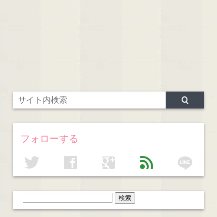
フォローする
line
twitter
facebook
google
feed