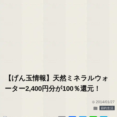
【げん玉情報】天然ミネラルウォ
ーター2,400円分が100％還元！
2014/01/27
time
folder
節約生活