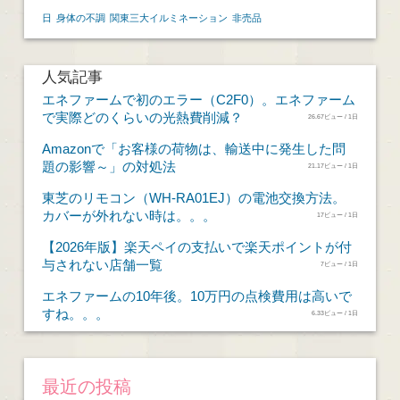
日
身体の不調
関東三大イルミネーション
非売品
人気記事
エネファームで初のエラー（C2F0）。エネファーム
で実際どのくらいの光熱費削減？
26.67ビュー / 1日
Amazonで「お客様の荷物は、輸送中に発生した問
題の影響～」の対処法
21.17ビュー / 1日
東芝のリモコン（WH-RA01EJ）の電池交換方法。
カバーが外れない時は。。。
17ビュー / 1日
【2026年版】楽天ペイの支払いで楽天ポイントが付
与されない店舗一覧
7ビュー / 1日
エネファームの10年後。10万円の点検費用は高いで
すね。。。
6.33ビュー / 1日
最近の投稿