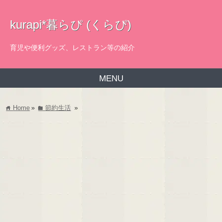
kurapi*暮らぴ (くらぴ)
育児や便利グッズ、レストラン等の紹介
MENU
Home
»
節約生活
»
home
folder