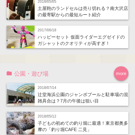
2018/05/05
土屋鞄のランドセルは売り切れる？南大沢店
の最寄駅からの最短ルート紹介
2017/06/18
ハッピーセット 仮面ライダーエグゼイドの
ガシャットのクオリティが高すぎ！
公園・遊び場
more
2018/07/14
辻堂海浜公園のジャンボプールと駐車場の混
雑具合は？7月の午後は狙い目
2018/05/12
子どもの初めての釣り堀に最適！東京都奥多
摩の「釣り堀CAFE 二見」