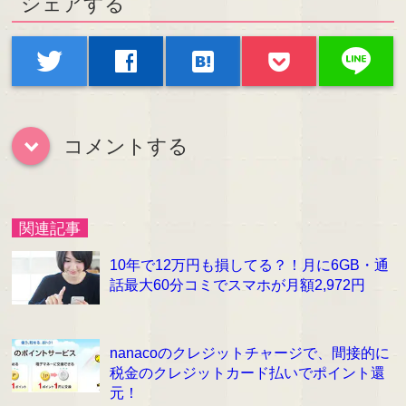
シェアする
line
twitter
facebook
hatenabookmark
コメントする
down
関連記事
10年で12万円も損してる？！月に6GB・通
話最大60分コミでスマホが月額2,972円
nanacoのクレジットチャージで、間接的に
税金のクレジットカード払いでポイント還
元！