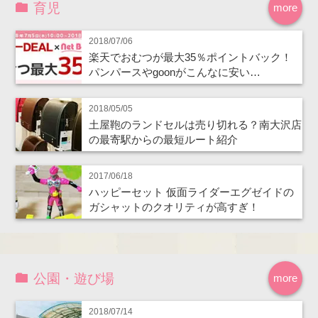
育児
more
2018/07/06
楽天でおむつが最大35％ポイントバック！
パンパースやgoonがこんなに安い…
2018/05/05
土屋鞄のランドセルは売り切れる？南大沢店
の最寄駅からの最短ルート紹介
2017/06/18
ハッピーセット 仮面ライダーエグゼイドの
ガシャットのクオリティが高すぎ！
公園・遊び場
more
2018/07/14