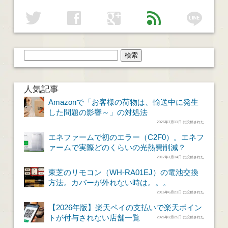
line
twitter
facebook
google
feed
人気記事
Amazonで「お客様の荷物は、輸送中に発生
した問題の影響～」の対処法
2026年7月11日 に投稿された
エネファームで初のエラー（C2F0）。エネフ
ァームで実際どのくらいの光熱費削減？
2017年1月14日 に投稿された
東芝のリモコン（WH-RA01EJ）の電池交換
方法。カバーが外れない時は。。。
2016年6月21日 に投稿された
【2026年版】楽天ペイの支払いで楽天ポイン
トが付与されない店舗一覧
2026年2月25日 に投稿された