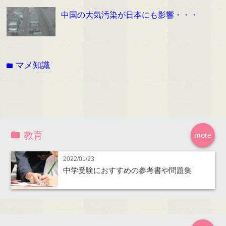
中国の大気汚染が日本にも影響・・・
マメ知識
folder
教育
more
2022/01/23
中学受験におすすめの参考書や問題集