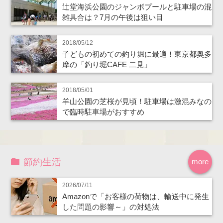
辻堂海浜公園のジャンボプールと駐車場の混
雑具合は？7月の午後は狙い目
2018/05/12
子どもの初めての釣り堀に最適！東京都奥多
摩の「釣り堀CAFE 二見」
2018/05/01
羊山公園の芝桜が見頃！駐車場は激混みなの
で臨時駐車場がおすすめ
節約生活
more
2026/07/11
Amazonで「お客様の荷物は、輸送中に発生
した問題の影響～」の対処法