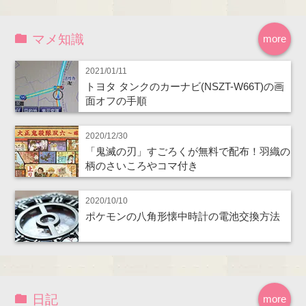
マメ知識
more
2021/01/11
トヨタ タンクのカーナビ(NSZT-W66T)の画
面オフの手順
2020/12/30
「鬼滅の刃」すごろくが無料で配布！羽織の
柄のさいころやコマ付き
2020/10/10
ポケモンの八角形懐中時計の電池交換方法
日記
more