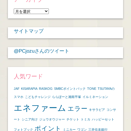
ア
ー
カ
サイトマップ
イ
ブ
@PCjozuさんのツイート
人気ワード
JAF
KISARAPIA
RASKOG
SMBCポイントパック
TONE
TSUTAYAの
スマホ
こどもチャレンジ
ららぽーと湘南平塚
イルミネーション
エネファーム
エラー
キサラピア
コンサ
ート
シニア向け
ジュウオウジャー
チケット
トミカ
ハッピーセット
ポイント
フォトブック
ミニカー
ワゴン
三井住友銀行