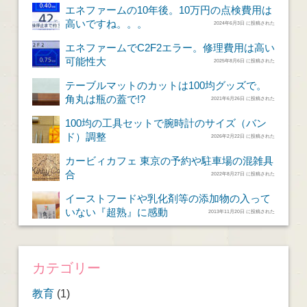
エネファームの10年後。10万円の点検費用は
高いですね。。。
2024年6月3日 に投稿された
エネファームでC2F2エラー。修理費用は高い
可能性大
2025年8月6日 に投稿された
テーブルマットのカットは100均グッズで。
角丸は瓶の蓋で!?
2021年6月26日 に投稿された
100均の工具セットで腕時計のサイズ（バン
ド）調整
2026年2月22日 に投稿された
カービィカフェ 東京の予約や駐車場の混雑具
合
2022年8月27日 に投稿された
イーストフードや乳化剤等の添加物の入って
いない『超熟』に感動
2013年11月20日 に投稿された
カテゴリー
教育
(1)