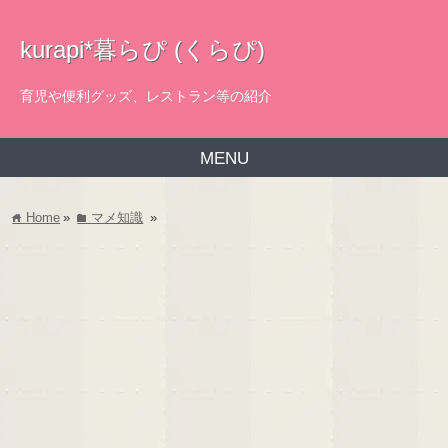
kurapi*暮らぴ (くらぴ)
育児や便利グッズ、レストラン等の紹介
MENU
Home
»
マメ知識
»
home
folder