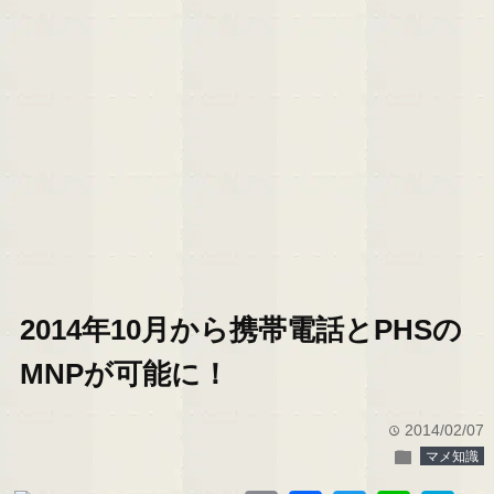
2014年10月から携帯電話とPHSの
MNPが可能に！
2014/02/07
time
folder
マメ知識