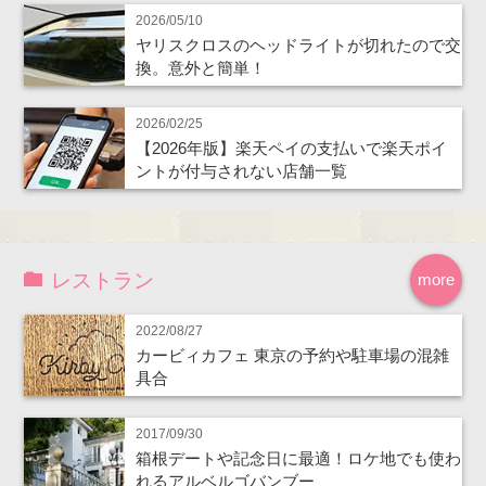
2026/05/10
ヤリスクロスのヘッドライトが切れたので交
換。意外と簡単！
2026/02/25
【2026年版】楽天ペイの支払いで楽天ポイ
ントが付与されない店舗一覧
レストラン
more
2022/08/27
カービィカフェ 東京の予約や駐車場の混雑
具合
2017/09/30
箱根デートや記念日に最適！ロケ地でも使わ
れるアルベルゴバンブー