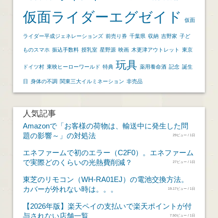
仮面ライダーエグゼイド
仮面
ライダー平成ジェネレーションズ
前売り券
千葉県
収納
吉野家
子ど
ものスマホ
振込手数料
授乳室
星野源
映画
木更津アウトレット
東京
玩具
ドイツ村
東映ヒーローワールド
特典
薬用養命酒
記念
誕生
日
身体の不調
関東三大イルミネーション
非売品
人気記事
Amazonで「お客様の荷物は、輸送中に発生した問
題の影響～」の対処法
29ビュー / 1日
エネファームで初のエラー（C2F0）。エネファーム
で実際どのくらいの光熱費削減？
27ビュー / 1日
東芝のリモコン（WH-RA01EJ）の電池交換方法。
カバーが外れない時は。。。
19.17ビュー / 1日
【2026年版】楽天ペイの支払いで楽天ポイントが付
与されない店舗一覧
7.50ビュー / 1日