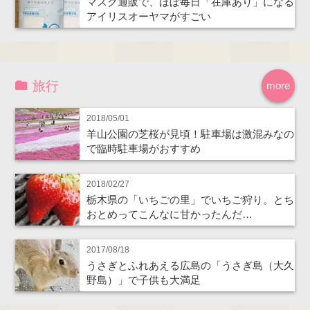
マスク通販で、ほぼ毎日「在庫あり」になる
アイリスオーヤマがすごい
旅行
more
2018/05/01
羊山公園の芝桜が見頃！駐車場は激混みなの
で臨時駐車場がおすすめ
2018/02/27
栃木県の「いちごの里」でいちご狩り。とち
おとめってこんなに甘かったんだ…
2017/08/18
うさぎとふれあえる広島の「うさぎ島（大久
野島）」で子供も大満足