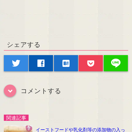
シェアする
line
twitter
facebook
hatenabookmark
コメントする
down
関連記事
イーストフードや乳化剤等の添加物の入っ