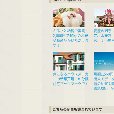
ふるさと納税で実質
安産の御守
2,000円で40kgのお米
寺、水天宮
や特産品がいただけま
宮、明治神
す！
気になるハウスメーカ
月額1,560
ーの新築戸建ての分譲
出来てデー
住宅ブックマークです
題のMNP対
電話SIM」
こちらの記事も読まれています