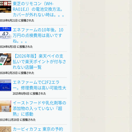
東芝のリモコン（WH-
RA01EJ）の電池交換方法。
カバーが外れない時は。。。
2016年6月21日 に投稿された
エネファームの10年後。10
万円の点検費用は高いです
ね。。。
2024年6月3日 に投稿された
【2026年版】楽天ペイの支
払いで楽天ポイントが付与さ
れない店舗一覧
2026年2月25日 に投稿された
エネファームでC2F2エラ
ー。修理費用は高い可能性大
2025年8月6日 に投稿された
イーストフードや乳化剤等の
添加物の入っていない『超
熟』に感動
2013年11月20日 に投稿された
カービィカフェ 東京の予約