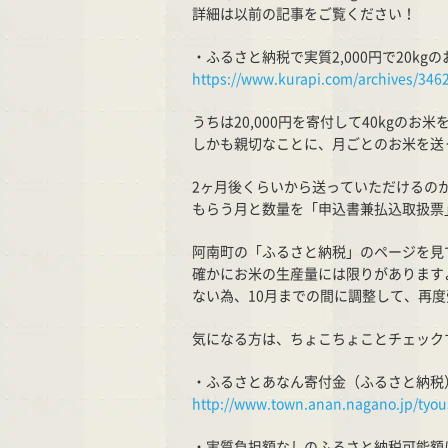
詳細は以前の記事をご覧ください！
・ふるさと納税で実質2,000円で20k
https://www.kurapi.com/archives/346
うちは20,000円を寄付して40kgのお
しかも親切なことに、月ごとのお米を送っ
2ヶ月後くらいから送っていただけるの
もらう月と数量を「申込書兼払込取扱票
阿南町の「ふるさと納税」のページを見
確かにお米の生産量には限りがあります
ない為、10月までの間に調整して、再
気になる方は、ちょこちょことチェック
・ふるさとあなん寄付金（ふるさと納税
http://www.town.anan.nagano.jp/tyou
・実質負担額なしのふるさと納税可能額