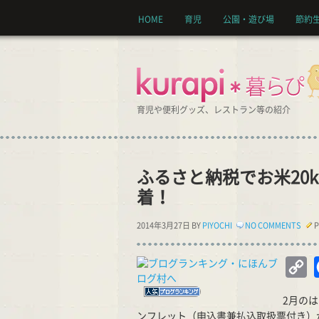
HOME
育児
公園・遊び場
節約
育児や便利グッズ、レストラン等の紹介
ふるさと納税でお米20
着！
2014年3月27日 BY
PIYOCHI
NO COMMENTS
P
C
Li
2月の
ンフレット（申込書兼払込取扱票付き）