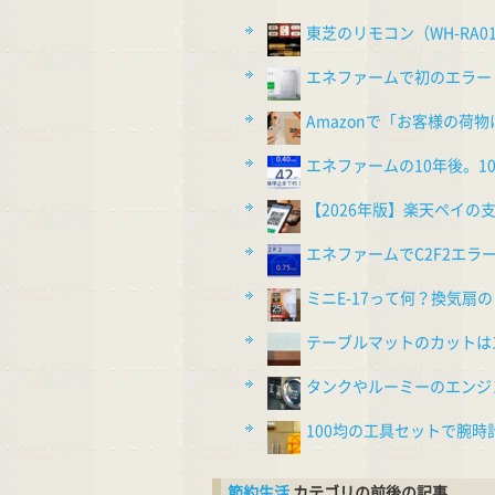
東芝のリモコン（WH-RA0
エネファームで初のエラー（
Amazonで「お客様の荷
エネファームの10年後。
【2026年版】楽天ペイ
エネファームでC2F2エラ
ミニE-17って何？換気扇の
テーブルマットのカットは1
タンクやルーミーのエンジ
100均の工具セットで腕
節約生活
カテゴリの前後の記事