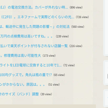
1EJ）の電池交換方法。カバーが外れない時...
（896 view）
C2F0）。エネファームで実際どのくらいの光...
（726 view）
物は、輸送中に発生した問題の影響～」の対処法
（560 view）
10万円の点検費用は高いですね。。。
（239 view）
の支払いで楽天ポイントが付与されない店舗一覧
（216 view）
ー。修理費用は高い可能性大
（173 view）
ライトをLED電球に交換すると10年で1...
（72 view）
00均グッズで。角丸は瓶の蓋で!?
（65 view）
ンがかからない。原因は。。。
（51 view）
時計のサイズ（バンド）調整
（39 view）