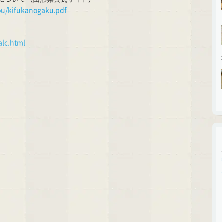
ou/kifukanogaku.pdf
alc.html