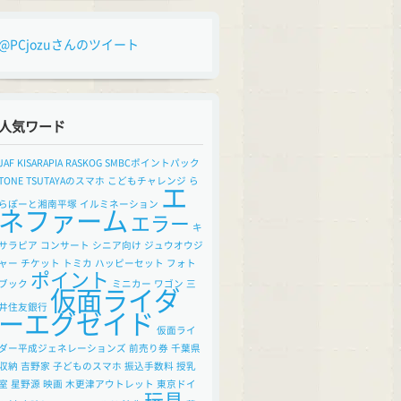
@PCjozuさんのツイート
人気ワード
JAF
KISARAPIA
RASKOG
SMBCポイントパック
TONE
TSUTAYAのスマホ
こどもチャレンジ
ら
エ
らぽーと湘南平塚
イルミネーション
ネファーム
エラー
キ
サラピア
コンサート
シニア向け
ジュウオウジ
ャー
チケット
トミカ
ハッピーセット
フォト
ポイント
ブック
ミニカー
ワゴン
三
仮面ライダ
井住友銀行
ーエグゼイド
仮面ライ
ダー平成ジェネレーションズ
前売り券
千葉県
収納
吉野家
子どものスマホ
振込手数料
授乳
室
星野源
映画
木更津アウトレット
東京ドイ
玩具