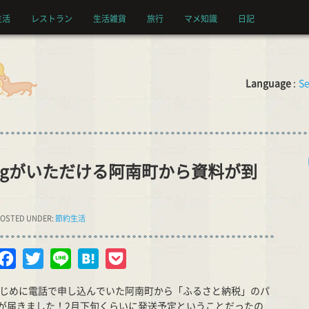
生活
レストラン
生活雑貨
旅行
マメ知識
日記
Language
:
Se
kgがいただける阿南町から資料が到
OSTED UNDER:
節約生活
opy
Facebook
Twitter
Line
Hatena
Pocket
nk
はじめに電話で申し込んでいた阿南町から「ふるさと納税」のパ
が届きました！2月下旬くらいに発送予定ということだったの