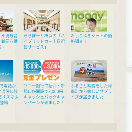
～不洗観音
ららぽーと横浜の「ハ
おしりふきシートの価
、鶴岡八幡
イブリッドカー土日祝
格調査！
宮～
日サービス」
円で電話が
ソニー銀行で紹介・新
ふるさと納税をした阿
タ通信し放
規口座開設で3,000円
南町から嬉しいサプラ
応「スマホ
キャッシュバックキャ
イズが届きました
が登場！
ンペーンが来ました！