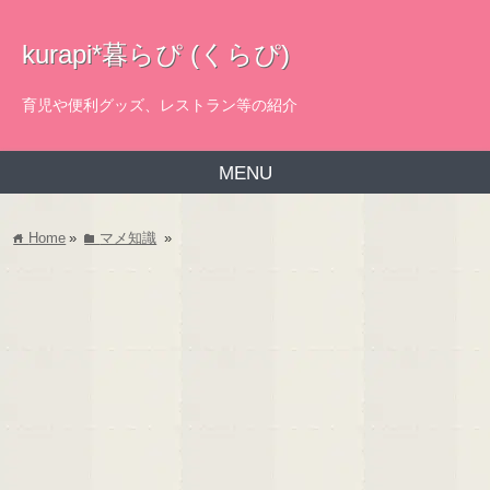
kurapi*暮らぴ (くらぴ)
育児や便利グッズ、レストラン等の紹介
MENU
Home
»
マメ知識
»
home
folder