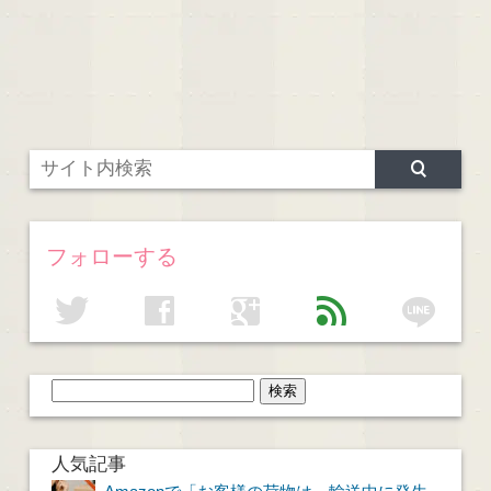
フォローする
line
twitter
facebook
google
feed
人気記事