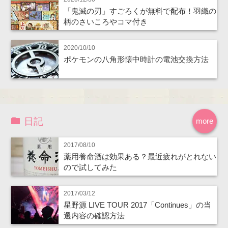
「鬼滅の刃」すごろくが無料で配布！羽織の
柄のさいころやコマ付き
2020/10/10
ポケモンの八角形懐中時計の電池交換方法
日記
more
2017/08/10
薬用養命酒は効果ある？最近疲れがとれない
ので試してみた
2017/03/12
星野源 LIVE TOUR 2017「Continues」の当
選内容の確認方法