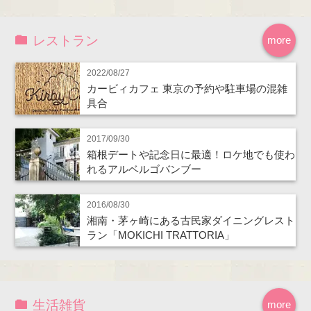
レストラン
more
2022/08/27
カービィカフェ 東京の予約や駐車場の混雑
具合
2017/09/30
箱根デートや記念日に最適！ロケ地でも使わ
れるアルベルゴバンブー
2016/08/30
湘南・茅ヶ崎にある古民家ダイニングレスト
ラン「MOKICHI TRATTORIA」
生活雑貨
more