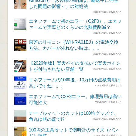
Amazonで「お客様の荷物は、輸送中に発生
した問題の影響～」の対処法
2026年7月11日 に投稿された
エネファームで初のエラー（C2F0）。エネフ
ァームで実際どのくらいの光熱費削減？
2017年1月14日 に投稿された
東芝のリモコン（WH-RA01EJ）の電池交換
方法。カバーが外れない時は。。。
2016年6月21日 に投稿された
【2026年版】楽天ペイの支払いで楽天ポイン
トが付与されない店舗一覧
2026年2月25日 に投稿された
エネファームの10年後。10万円の点検費用は
高いですね。。。
2024年6月3日 に投稿された
エネファームでC2F2エラー。修理費用は高い
可能性大
2025年8月6日 に投稿された
テーブルマットのカットは100均グッズで。
角丸は瓶の蓋で!?
2021年6月26日 に投稿された
100均の工具セットで腕時計のサイズ（バン
ド）調整
2026年2月22日 に投稿された