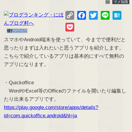
folder
マメ知識
Copy
Facebook
Twitter
Line
Hate
Link
Pocket
スマホやAndroid端末を使っていて、今までで便利だと
思ったりまずは入れたいと思うアプリを紹介します。
こちらで紹介しているアプリは基本的にすべて無料の
アプリになります。
・Quickoffice
WordやExcel等のOfficeのファイルを開いたり編集し
たり出来るアプリです。
https://play.google.com/store/apps/details?
id=com.quickoffice.android&hl=ja