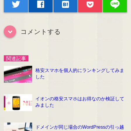
line
twitter
facebook
hatenabookmark
コメントする
down
関連記事
格安スマホを個人的にランキングしてみま
した
イオンの格安スマホはお得なのか検証して
みました
ドメインが同じ場合のWordPressの引っ越