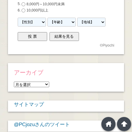
8,000円～10,000円未満
10,000円以上
©
Piyochi
アーカイブ
ア
ー
カ
サイトマップ
イ
ブ
home
arrowup
@PCjozuさんのツイート