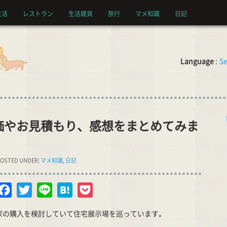
生活
レストラン
生活雑貨
旅行
マメ知識
日記
Language
:
Se
価やお見積もり、感想をまとめてみま
OSTED UNDER:
マメ知識
,
日記
opy
Facebook
Twitter
Line
Hatena
Pocket
nk
家の購入を検討していて住宅展示場を巡っています。