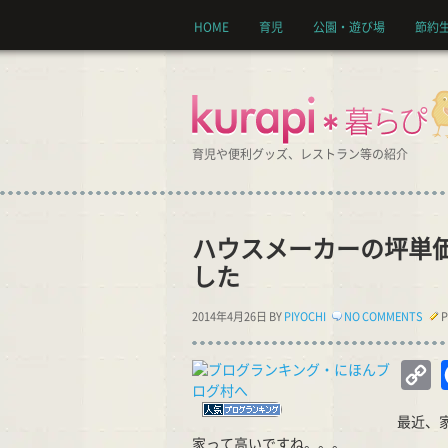
HOME
育児
公園・遊び場
節約
育児や便利グッズ、レストラン等の紹介
ハウスメーカーの坪単
した
2014年4月26日 BY
PIYOCHI
NO COMMENTS
P
C
Li
最近、
家って高いですね。。。