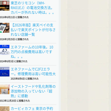
東芝のリモコン（WH-
RA01EJ）の電池交換方法。
カバーが外れない時は。。。
2016年6月21日 に投稿された
【2026年版】楽天ペイの支
払いで楽天ポイントが付与さ
れない店舗一覧
2026年2月25日 に投稿された
エネファームの10年後。10
万円の点検費用は高いです
ね。。。
2024年6月3日 に投稿された
エネファームでC2F2エラ
ー。修理費用は高い可能性大
2025年8月6日 に投稿された
イーストフードや乳化剤等の
添加物の入っていない『超
熟』に感動
2013年11月20日 に投稿された
カービィカフェ 東京の予約