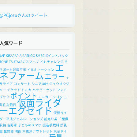
@PCjozuさんのツイート
人気ワード
JAF
KISARAPIA
RASKOG
SMBCポイントパック
TONE
TSUTAYAのスマホ
こどもチャレンジ
ら
エ
らぽーと湘南平塚
イルミネーション
ネファーム
エラー
キ
サラピア
コンサート
シニア向け
ジュウオウジ
ャー
チケット
トミカ
ハッピーセット
フォト
ポイント
ブック
ミニカー
ワゴン
三
仮面ライダ
井住友銀行
ーエグゼイド
仮面ライ
ダー平成ジェネレーションズ
前売り券
千葉県
収納
吉野家
子どものスマホ
振込手数料
授乳
室
星野源
映画
木更津アウトレット
東京ドイ
玩具