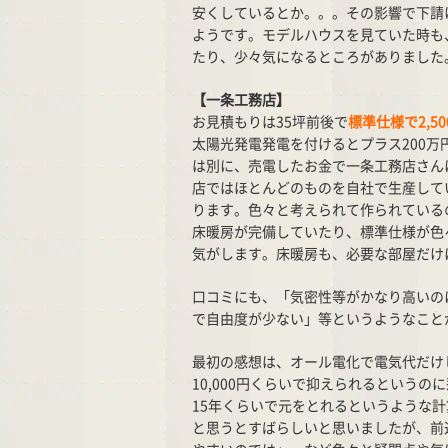
安くしているとか。。。その影響で下請
ようです。モデルハウスを見ていた時も
たり、少々気になるところがありました
【一条工務店】
お見積もりは35坪前後で
標準仕様で2,50
太陽光発電発電を付けるとプラス200
は別に、売電したお金で一条工務店さん
店ではほとんどのものを自社で生産して
ります。色々と考えられて作られている
床暖房が完備していたり、標準仕様が色
気がします。床暖房も、必要な部屋だけ
口コミにも、「気密性等がかなり高いの
で自由度が少ない」等というようなこと
最初の感想は、オール電化で電気代だけ
10,000円くらいで抑えられるというの
15年くらいで元をとれるというような
と思うとすばらしいと思いましたが、前