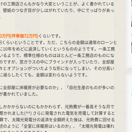
けの工務店さんもかなり大変ということが、よく書かれている
、壁紙のつなぎ目が少しはがれていたり、中にでっぱりがあっ
。
0万円(坪単価72万円)
くらいです。
万円くらいということです。ただ、こちらの金額は通常のローンと
に10年をめどに返済していくというもののようです。一条工務
いるようで、標準仕様のものはほとんど一条工務店のものにな
のですが、窓ガラスの中にブラインドが入っていたり、全部屋
々とオプションがついたような形になってしまい、その分高い
に減らしたくても、金額は変わらないようです。
に全部屋に床暖房が必要なのか」、「自社生産のものが多いの
が書かれていました。
しかかからないのにもかかわらず、光熱費が一番高そうな月で
に惹かれました(^^) さらに発電された電気を売電して計算すると
計算で、太陽光発電分の返済を全額終えた後は、光熱費に回せる
述のように「全室に床暖房はいるのか」、「太陽光発電は壊れ