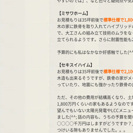
やすいのでは」、など色々と疑問点や気
【ミサワホーム】
お見積もりは35坪前後で
標準仕様で1,80
木の家に鉄骨を取り入れてハイブリッド
で、大工さんの組み立て技術のムラをな
立てられるようです。さらに耐震性能も2
予算的にも私はなかなか好感触でした(^^
【セキスイハイム】
お見積もりは35坪前後で
標準仕様で2,10
木造も出来るそうですが、鉄骨の家がメ
っていたり、地震にも強かったり鉄骨の
ただ、その他の費用が結構高くなり、土地
1,800万円くらいの家もあるようなので
望んでもいない太陽光発電やLCCメニュ
ました(^^; 話の内容も、うちの予算
○○○○千万円はしますがどうですか？」
つけいる隙もありませんでした。。。