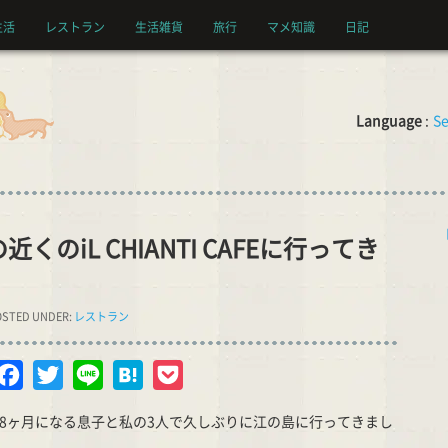
生活
レストラン
生活雑貨
旅行
マメ知識
日記
Language
:
Se
のiL CHIANTI CAFEに行ってき
STED UNDER:
レストラン
opy
Facebook
Twitter
Line
Hatena
Pocket
nk
歳8ヶ月になる息子と私の3人で久しぶりに江の島に行ってきまし