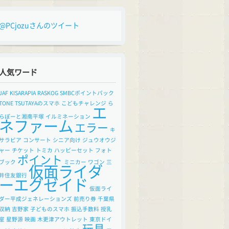
@PCjozuさんのツイート
人気ワード
JAF
KISARAPIA
RASKOG
SMBCポイントパック
TONE
TSUTAYAのスマホ
こどもチャレンジ
ら
エ
らぽーと湘南平塚
イルミネーション
ネファーム
エラー
キ
サラピア
コンサート
シニア向け
ジュウオウジ
ャー
チケット
トミカ
ハッピーセット
フォト
ポイント
ブック
ミニカー
ワゴン
三
仮面ライダ
井住友銀行
ーエグゼイド
仮面ライ
ダー平成ジェネレーションズ
前売り券
千葉県
収納
吉野家
子どものスマホ
振込手数料
授乳
室
星野源
映画
木更津アウトレット
東京ドイ
玩具