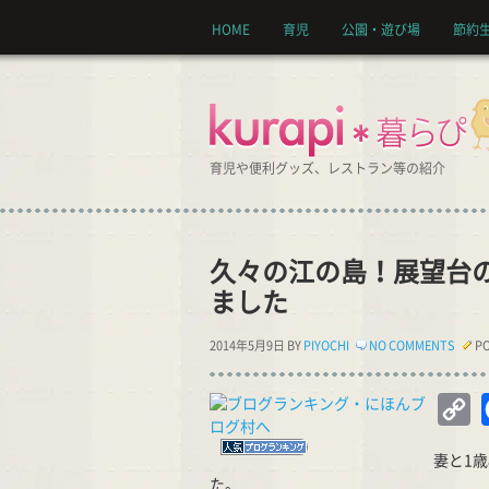
HOME
育児
公園・遊び場
節約
育児や便利グッズ、レストラン等の紹介
久々の江の島！展望台の近く
ました
2014年5月9日 BY
PIYOCHI
NO COMMENTS
PO
C
Li
妻と1
た。