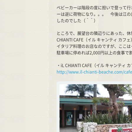
ベビーカーは階段の度に担いで登って行
ーは逆に荷物になり。。。 今後は江の
したのでした（＾＾）
ところで、展望台の隣辺りにあった、休
CHIANTI CAFE（イル キャンティ カ
イタリア料理のお店なのですが、ここはその
駐車場に停めれば2,000円以上の食事
・iL CHIANTI CAFE（イル キャンテ
http://www.il-chianti-beache.com/caf