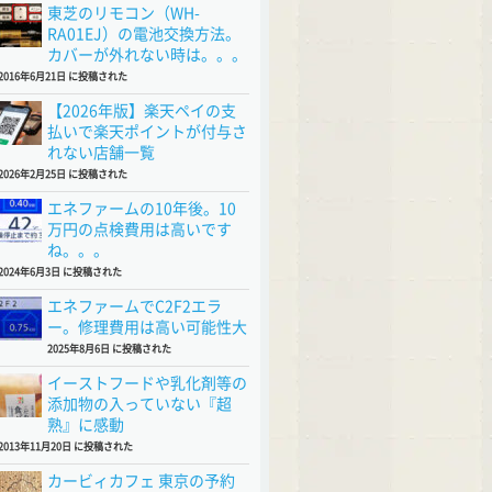
東芝のリモコン（WH-
RA01EJ）の電池交換方法。
カバーが外れない時は。。。
2016年6月21日 に投稿された
【2026年版】楽天ペイの支
払いで楽天ポイントが付与さ
れない店舗一覧
2026年2月25日 に投稿された
エネファームの10年後。10
万円の点検費用は高いです
ね。。。
2024年6月3日 に投稿された
エネファームでC2F2エラ
ー。修理費用は高い可能性大
2025年8月6日 に投稿された
イーストフードや乳化剤等の
添加物の入っていない『超
熟』に感動
2013年11月20日 に投稿された
カービィカフェ 東京の予約