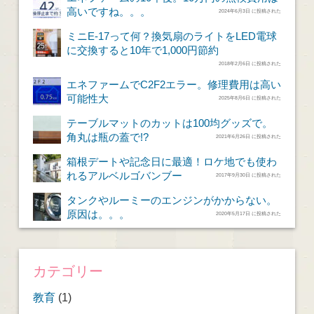
高いですね。。。
2024年6月3日 に投稿された
ミニE-17って何？換気扇のライトをLED電球
に交換すると10年で1,000円節約
2018年2月6日 に投稿された
エネファームでC2F2エラー。修理費用は高い
可能性大
2025年8月6日 に投稿された
テーブルマットのカットは100均グッズで。
角丸は瓶の蓋で!?
2021年6月26日 に投稿された
箱根デートや記念日に最適！ロケ地でも使わ
れるアルベルゴバンブー
2017年9月30日 に投稿された
タンクやルーミーのエンジンがかからない。
原因は。。。
2020年5月17日 に投稿された
カテゴリー
教育
(1)