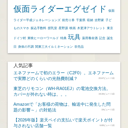
仮面ライダーエグゼイド
仮面
ライダー平成ジェネレーションズ
前売り券
千葉県
収納
吉野家
子ど
ものスマホ
振込手数料
授乳室
星野源
映画
木更津アウトレット
東京
玩具
ドイツ村
東映ヒーローワールド
特典
薬用養命酒
記念
誕生
日
身体の不調
関東三大イルミネーション
非売品
人気記事
エネファームで初のエラー（C2F0）。エネファーム
で実際どのくらいの光熱費削減？
22.67ビュー / 1日
東芝のリモコン（WH-RA01EJ）の電池交換方法。
カバーが外れない時は。。。
19.33ビュー / 1日
Amazonで「お客様の荷物は、輸送中に発生した問
題の影響～」の対処法
19ビュー / 1日
【2026年版】楽天ペイの支払いで楽天ポイントが付
与されない店舗一覧
6.83ビュー / 1日