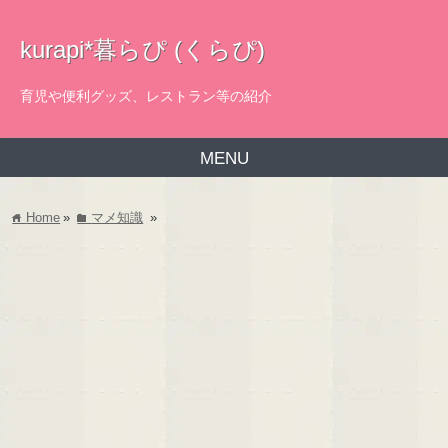
kurapi*暮らぴ (くらぴ)
育児や便利グッズ、レストラン等の紹介
MENU
Home
»
マメ知識
»
home
folder