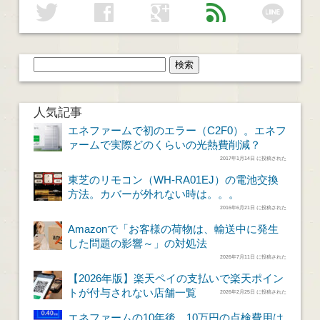
line
twitter
facebook
google
feed
人気記事
エネファームで初のエラー（C2F0）。エネフ
ァームで実際どのくらいの光熱費削減？
2017年1月14日 に投稿された
東芝のリモコン（WH-RA01EJ）の電池交換
方法。カバーが外れない時は。。。
2016年6月21日 に投稿された
Amazonで「お客様の荷物は、輸送中に発生
した問題の影響～」の対処法
2026年7月11日 に投稿された
【2026年版】楽天ペイの支払いで楽天ポイン
トが付与されない店舗一覧
2026年2月25日 に投稿された
エネファームの10年後。10万円の点検費用は