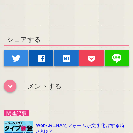
シェアする
line
twitter
facebook
hatenabookmark
コメントする
down
関連記事
WebARENAでフォームが文字化けする時
の対処法