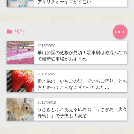
アイリスオーヤマがすごい
旅行
more
2018/05/01
羊山公園の芝桜が見頃！駐車場は激混みなの
で臨時駐車場がおすすめ
2018/02/27
栃木県の「いちごの里」でいちご狩り。とち
おとめってこんなに甘かったんだ…
2017/08/18
うさぎとふれあえる広島の「うさぎ島（大久
野島）」で子供も大満足