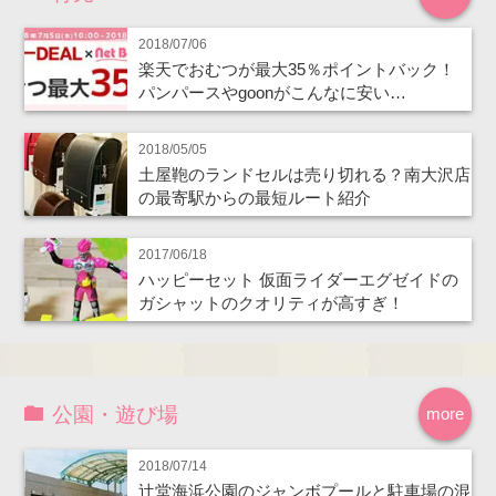
2018/07/06
楽天でおむつが最大35％ポイントバック！
パンパースやgoonがこんなに安い…
2018/05/05
土屋鞄のランドセルは売り切れる？南大沢店
の最寄駅からの最短ルート紹介
2017/06/18
ハッピーセット 仮面ライダーエグゼイドの
ガシャットのクオリティが高すぎ！
公園・遊び場
more
2018/07/14
辻堂海浜公園のジャンボプールと駐車場の混