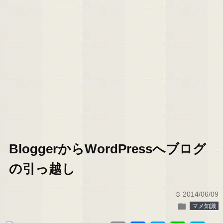
BloggerからWordPressへブログ
の引っ越し
2014/06/09
time
folder
マメ知識