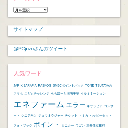
ア
ー
カ
サイトマップ
イ
ブ
@PCjozuさんのツイート
人気ワード
JAF
KISARAPIA
RASKOG
SMBCポイントパック
TONE
TSUTAYAの
スマホ
こどもチャレンジ
ららぽーと湘南平塚
イルミネーション
エネファーム
エラー
キサラピア
コンサ
ート
シニア向け
ジュウオウジャー
チケット
トミカ
ハッピーセット
ポイント
フォトブック
ミニカー
ワゴン
三井住友銀行