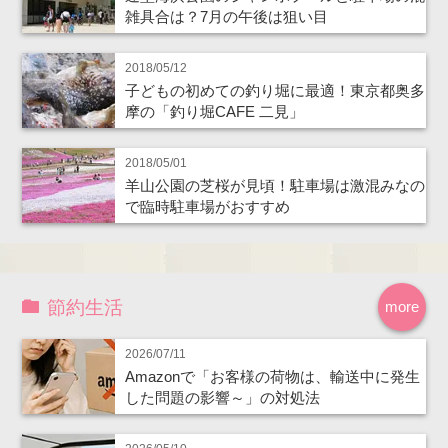
雑具合は？7月の午後は狙い目
2018/05/12
子どもの初めての釣り堀に最適！東京都奥多
摩の「釣り堀CAFE 二見」
2018/05/01
羊山公園の芝桜が見頃！駐車場は激混みなの
で臨時駐車場がおすすめ
節約生活
more
2026/07/11
Amazonで「お客様の荷物は、輸送中に発生
した問題の影響～」の対処法