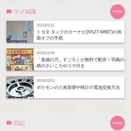
マメ知識
more
2021/01/11
トヨタ タンクのカーナビ(NSZT-W66T)の画
面オフの手順
2020/12/30
「鬼滅の刃」すごろくが無料で配布！羽織の
柄のさいころやコマ付き
2020/10/10
ポケモンの八角形懐中時計の電池交換方法
日記
more