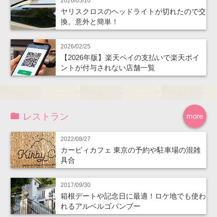
2026/05/10
ヤリスクロスのヘッドライトが切れたので交
換。意外と簡単！
2026/02/25
【2026年版】楽天ペイの支払いで楽天ポイ
ントが付与されない店舗一覧
レストラン
more
2022/08/27
カービィカフェ 東京の予約や駐車場の混雑
具合
2017/09/30
箱根デートや記念日に最適！ロケ地でも使わ
れるアルベルゴバンブー