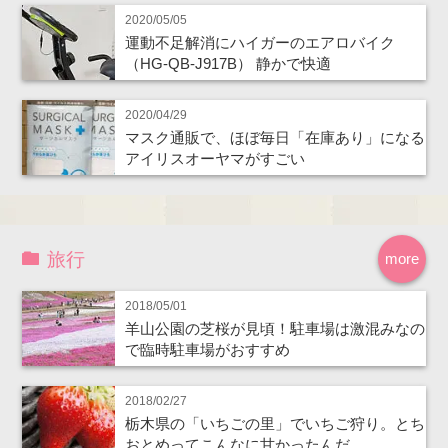
2020/05/05
運動不足解消にハイガーのエアロバイク
（HG-QB-J917B） 静かで快適
2020/04/29
マスク通販で、ほぼ毎日「在庫あり」になる
アイリスオーヤマがすごい
旅行
more
2018/05/01
羊山公園の芝桜が見頃！駐車場は激混みなの
で臨時駐車場がおすすめ
2018/02/27
栃木県の「いちごの里」でいちご狩り。とち
おとめってこんなに甘かったんだ…