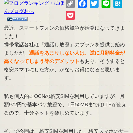
Copy
Facebook
Twitter
Line
Hate
Link
Pocket
最近、スマートフォンの価格競争が活発になってきま
した！
携帯電話各社は「通話し放題」のプランを提供し始め
ましたが、
通話をあまりしない人は、逆に月額料金が
高くなってしまう等のデメリット
もあり、そうすると
格安スマホにした方が、かなりお得になると思いま
す。
私も個人的にOCNの格安SIMを利用していますが、月
額972円で基本パケ放題で、1日50MBまではLTEが使え
るので、十分ネットを楽しめています。
そこで今回は、格安SIMを利用した、格安スマホのサー