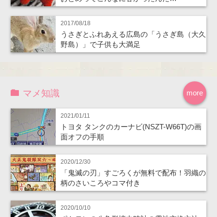
2017/08/18
うさぎとふれあえる広島の「うさぎ島（大久
野島）」で子供も大満足
マメ知識
more
2021/01/11
トヨタ タンクのカーナビ(NSZT-W66T)の画
面オフの手順
2020/12/30
「鬼滅の刃」すごろくが無料で配布！羽織の
柄のさいころやコマ付き
2020/10/10