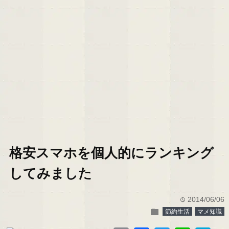
格安スマホを個人的にランキング
してみました
2014/06/06
time
folder
節約生活
マメ知識