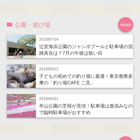
公園・遊び場
more
2018/07/14
辻堂海浜公園のジャンボプールと駐車場の混
雑具合は？7月の午後は狙い目
2018/05/12
子どもの初めての釣り堀に最適！東京都奥多
摩の「釣り堀CAFE 二見」
2018/05/01
羊山公園の芝桜が見頃！駐車場は激混みなの
で臨時駐車場がおすすめ