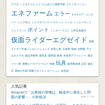
スマホ
こどもチャレンジ
ららぽーと湘南平塚
イルミネーション
エネファーム
エラー
キサラピア
コンサ
ート
シニア向け
ジュウオウジャー
チケット
トミカ
ハッピーセット
ポイント
フォトブック
ミニカー
ワゴン
三井住友銀行
仮面ライダーエグゼイド
仮面
ライダー平成ジェネレーションズ
前売り券
千葉県
収納
吉野家
子ど
ものスマホ
振込手数料
授乳室
星野源
映画
木更津アウトレット
東京
玩具
ドイツ村
東映ヒーローワールド
特典
薬用養命酒
記念
誕生
日
身体の不調
関東三大イルミネーション
非売品
人気記事
Amazonで「お客様の荷物は、輸送中に発生した問
題の影響～」の対処法
39.83ビュー / 1日