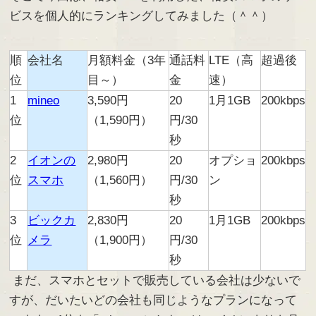
ビスを個人的にランキングしてみました（＾＾）
順
会社名
月額料金（3年
通話料
LTE（高
超過後
位
目～）
金
速）
1
mineo
3,590円
20
1月1GB
200kbps
位
（1,590円）
円/30
秒
2
イオンの
2,980円
20
オプショ
200kbps
位
スマホ
（1,560円）
円/30
ン
秒
3
ビックカ
2,830円
20
1月1GB
200kbps
位
メラ
（1,900円）
円/30
秒
まだ、スマホとセットで販売している会社は少ないで
すが、だいたいどの会社も同じようなプランになって