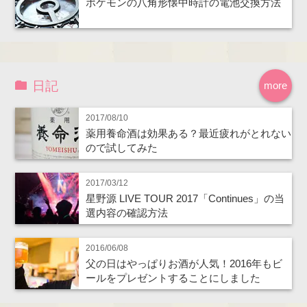
ポケモンの八角形懐中時計の電池交換方法
日記
more
2017/08/10
薬用養命酒は効果ある？最近疲れがとれない
ので試してみた
2017/03/12
星野源 LIVE TOUR 2017「Continues」の当
選内容の確認方法
2016/06/08
父の日はやっぱりお酒が人気！2016年もビ
ールをプレゼントすることにしました