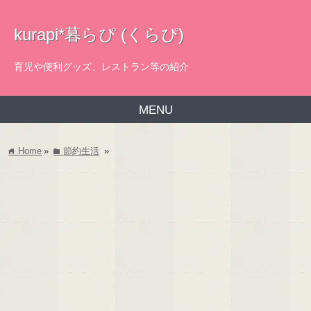
kurapi*暮らぴ (くらぴ)
育児や便利グッズ、レストラン等の紹介
MENU
Home
»
節約生活
»
home
folder