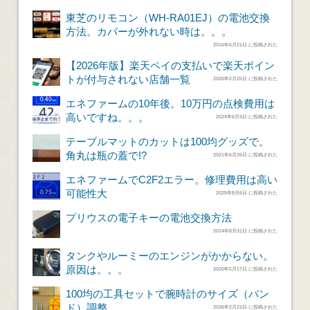
東芝のリモコン（WH-RA01EJ）の電池交換
方法。カバーが外れない時は。。。
2016年6月21日 に投稿された
【2026年版】楽天ペイの支払いで楽天ポイン
トが付与されない店舗一覧
2026年2月25日 に投稿された
エネファームの10年後。10万円の点検費用は
高いですね。。。
2024年6月3日 に投稿された
テーブルマットのカットは100均グッズで。
角丸は瓶の蓋で!?
2021年6月26日 に投稿された
エネファームでC2F2エラー。修理費用は高い
可能性大
2025年8月6日 に投稿された
プリウスの電子キーの電池交換方法
2014年8月31日 に投稿された
タンクやルーミーのエンジンがかからない。
原因は。。。
2020年5月17日 に投稿された
100均の工具セットで腕時計のサイズ（バン
ド）調整
2026年2月22日 に投稿された