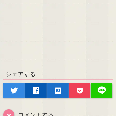
シェアする
line
twitter
facebook
hatenabookmark
コメントする
down