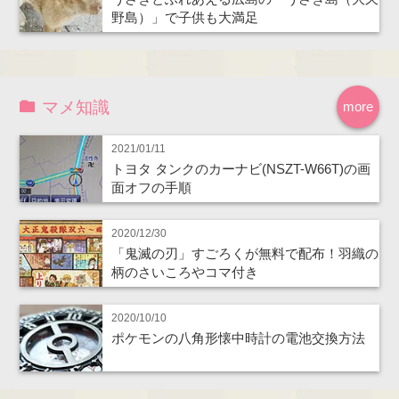
野島）」で子供も大満足
マメ知識
more
2021/01/11
トヨタ タンクのカーナビ(NSZT-W66T)の画
面オフの手順
2020/12/30
「鬼滅の刃」すごろくが無料で配布！羽織の
柄のさいころやコマ付き
2020/10/10
ポケモンの八角形懐中時計の電池交換方法