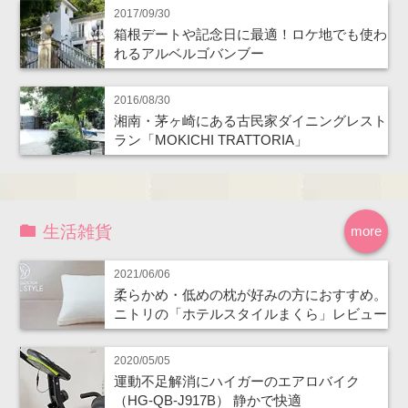
2017/09/30
箱根デートや記念日に最適！ロケ地でも使わ
れるアルベルゴバンブー
2016/08/30
湘南・茅ヶ崎にある古民家ダイニングレスト
ラン「MOKICHI TRATTORIA」
生活雑貨
more
2021/06/06
柔らかめ・低めの枕が好みの方におすすめ。
ニトリの「ホテルスタイルまくら」レビュー
2020/05/05
運動不足解消にハイガーのエアロバイク
（HG-QB-J917B） 静かで快適