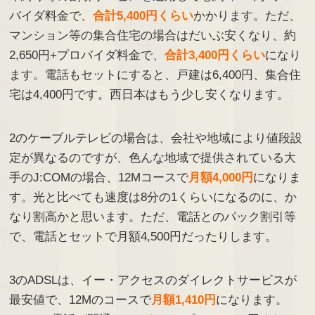
バイダ料金で、
合計5,400円くらい
かかります。ただ、
マンション等の集合住宅の場合はだいぶ安くなり、約
2,650円+プロバイダ料金で、
合計3,400円くらい
になり
ます。電話もセットにすると、戸建は6,400円、集合住
宅は4,400円です。西日本はもう少し安くなります。
2のケーブルテレビの場合は、会社や地域により値段設
定が異なるのですが、色んな地域で提供されている大
手のJ:COMの場合、12Mコースで
月額4,000円
になりま
す。光と比べても速度は8分の1くらいになるのに、か
なり割高かと思います。ただ、電話とのパック割引等
で、電話とセットで月額4,500円だったりします。
3のADSLは、イー・アクセスのダイレクトサービスが
最安値で、12Mのコースで
月額1,410円
になります。