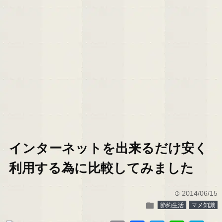
インターネットを出来るだけ安く
利用する為に比較してみました
2014/06/15
time
folder
節約生活
マメ知識