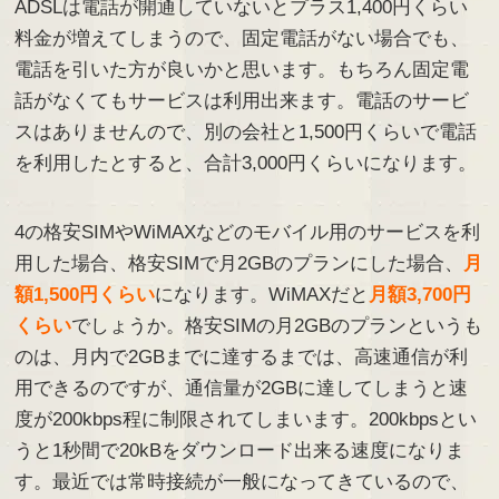
ADSLは電話が開通していないとプラス1,400円くらい
料金が増えてしまうので、固定電話がない場合でも、
電話を引いた方が良いかと思います。もちろん固定電
話がなくてもサービスは利用出来ます。電話のサービ
スはありませんので、別の会社と1,500円くらいで電話
を利用したとすると、合計3,000円くらいになります。
4の格安SIMやWiMAXなどのモバイル用のサービスを利
用した場合、格安SIMで月2GBのプランにした場合、
月
額1,500円くらい
になります。WiMAXだと
月額3,700円
くらい
でしょうか。格安SIMの月2GBのプランというも
のは、月内で2GBまでに達するまでは、高速通信が利
用できるのですが、通信量が2GBに達してしまうと速
度が200kbps程に制限されてしまいます。200kbpsとい
うと1秒間で20kBをダウンロード出来る速度になりま
す。最近では常時接続が一般になってきているので、