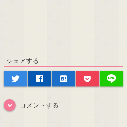
シェアする
line
twitter
facebook
hatenabookmark
コメントする
down