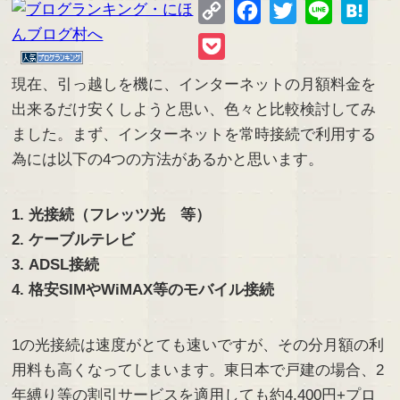
Copy
Facebook
Twitter
Line
Hate
Link
Pocket
現在、引っ越しを機に、インターネットの月額料金を
出来るだけ安くしようと思い、色々と比較検討してみ
ました。まず、インターネットを常時接続で利用する
為には以下の4つの方法があるかと思います。
1. 光接続（フレッツ光 等）
2. ケーブルテレビ
3. ADSL接続
4. 格安SIMやWiMAX等のモバイル接続
1の光接続は速度がとても速いですが、その分月額の利
用料も高くなってしまいます。東日本で戸建の場合、2
年縛り等の割引サービスを適用しても約4,400円+プロ