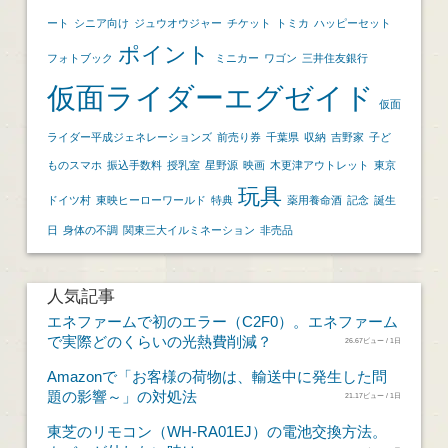
ート
シニア向け
ジュウオウジャー
チケット
トミカ
ハッピーセット
ポイント
フォトブック
ミニカー
ワゴン
三井住友銀行
仮面ライダーエグゼイド
仮面
ライダー平成ジェネレーションズ
前売り券
千葉県
収納
吉野家
子ど
ものスマホ
振込手数料
授乳室
星野源
映画
木更津アウトレット
東京
玩具
ドイツ村
東映ヒーローワールド
特典
薬用養命酒
記念
誕生
日
身体の不調
関東三大イルミネーション
非売品
人気記事
エネファームで初のエラー（C2F0）。エネファーム
で実際どのくらいの光熱費削減？
26.67ビュー / 1日
Amazonで「お客様の荷物は、輸送中に発生した問
題の影響～」の対処法
21.17ビュー / 1日
東芝のリモコン（WH-RA01EJ）の電池交換方法。