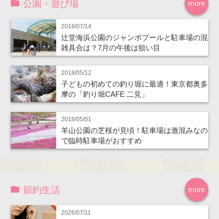
公園・遊び場
more
2018/07/14
辻堂海浜公園のジャンボプールと駐車場の混
雑具合は？7月の午後は狙い目
2018/05/12
子どもの初めての釣り堀に最適！東京都奥多
摩の「釣り堀CAFE 二見」
2018/05/01
羊山公園の芝桜が見頃！駐車場は激混みなの
で臨時駐車場がおすすめ
節約生活
more
2026/07/11