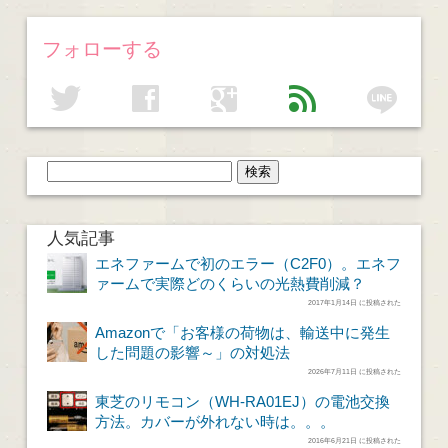
フォローする
line
twitter
facebook
google
feed
人気記事
エネファームで初のエラー（C2F0）。エネフ
ァームで実際どのくらいの光熱費削減？
2017年1月14日 に投稿された
Amazonで「お客様の荷物は、輸送中に発生
した問題の影響～」の対処法
2026年7月11日 に投稿された
東芝のリモコン（WH-RA01EJ）の電池交換
方法。カバーが外れない時は。。。
2016年6月21日 に投稿された