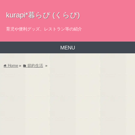
kurapi*暮らぴ (くらぴ)
育児や便利グッズ、レストラン等の紹介
MENU
Home
»
節約生活
»
home
folder