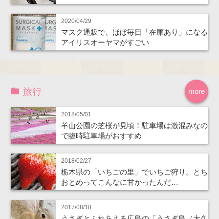
2020/04/29
マスク通販で、ほぼ毎日「在庫あり」になる
アイリスオーヤマがすごい
旅行
more
2018/05/01
羊山公園の芝桜が見頃！駐車場は激混みなの
で臨時駐車場がおすすめ
2018/02/27
栃木県の「いちごの里」でいちご狩り。とち
おとめってこんなに甘かったんだ…
2017/08/18
うさぎとふれあえる広島の「うさぎ島（大久