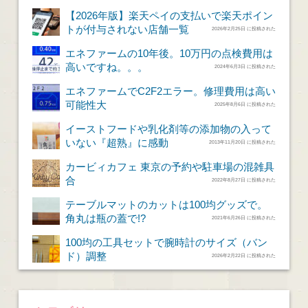
【2026年版】楽天ペイの支払いで楽天ポイン
トが付与されない店舗一覧
2026年2月25日 に投稿された
エネファームの10年後。10万円の点検費用は
高いですね。。。
2024年6月3日 に投稿された
エネファームでC2F2エラー。修理費用は高い
可能性大
2025年8月6日 に投稿された
イーストフードや乳化剤等の添加物の入って
いない『超熟』に感動
2013年11月20日 に投稿された
カービィカフェ 東京の予約や駐車場の混雑具
合
2022年8月27日 に投稿された
テーブルマットのカットは100均グッズで。
角丸は瓶の蓋で!?
2021年6月26日 に投稿された
100均の工具セットで腕時計のサイズ（バン
ド）調整
2026年2月22日 に投稿された