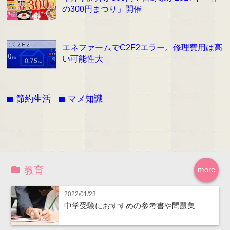
の300円まつり」開催
エネファームでC2F2エラー。修理費用は高
い可能性大
節約生活
マメ知識
folder
folder
教育
more
2022/01/23
中学受験におすすめの参考書や問題集