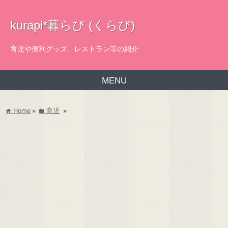
kurapi*暮らぴ (くらぴ)
育児や便利グッズ、レストラン等の紹介
MENU
Home
»
育児
»
home
folder