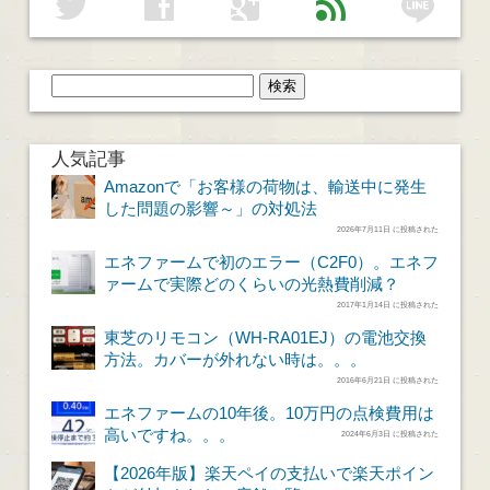
line
twitter
facebook
google
feed
人気記事
Amazonで「お客様の荷物は、輸送中に発生
した問題の影響～」の対処法
2026年7月11日 に投稿された
エネファームで初のエラー（C2F0）。エネフ
ァームで実際どのくらいの光熱費削減？
2017年1月14日 に投稿された
東芝のリモコン（WH-RA01EJ）の電池交換
方法。カバーが外れない時は。。。
2016年6月21日 に投稿された
エネファームの10年後。10万円の点検費用は
高いですね。。。
2024年6月3日 に投稿された
【2026年版】楽天ペイの支払いで楽天ポイン