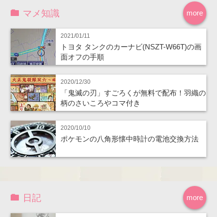
マメ知識
more
2021/01/11
トヨタ タンクのカーナビ(NSZT-W66T)の画
面オフの手順
2020/12/30
「鬼滅の刃」すごろくが無料で配布！羽織の
柄のさいころやコマ付き
2020/10/10
ポケモンの八角形懐中時計の電池交換方法
日記
more