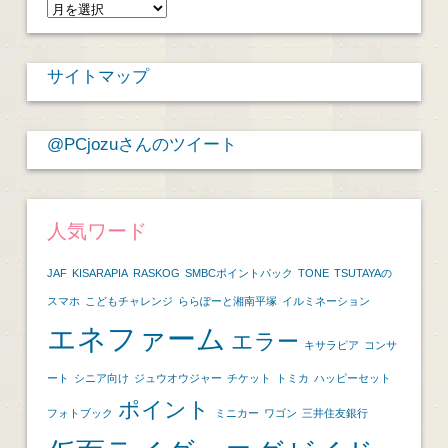
ア
ー
カ
サイトマップ
イ
ブ
@PCjozuさんのツイート
人気ワード
JAF
KISARAPIA
RASKOG
SMBCポイントパック
TONE
TSUTAYAの
スマホ
こどもチャレンジ
ららぽーと湘南平塚
イルミネーション
エネファーム
エラー
キサラピア
コンサ
ート
シニア向け
ジュウオウジャー
チケット
トミカ
ハッピーセット
ポイント
フォトブック
ミニカー
ワゴン
三井住友銀行