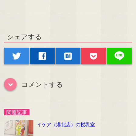
シェアする
line
twitter
facebook
hatenabookmark
コメントする
down
関連記事
イケア（港北店）の授乳室