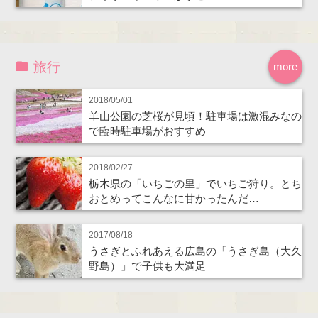
旅行
more
2018/05/01
羊山公園の芝桜が見頃！駐車場は激混みなの
で臨時駐車場がおすすめ
2018/02/27
栃木県の「いちごの里」でいちご狩り。とち
おとめってこんなに甘かったんだ…
2017/08/18
うさぎとふれあえる広島の「うさぎ島（大久
野島）」で子供も大満足