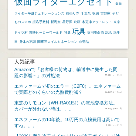
仮面ライダーエグゼイド
仮面
ライダー平成ジェネレーションズ
前売り券
千葉県
収納
吉野家
子ど
ものスマホ
振込手数料
授乳室
星野源
映画
木更津アウトレット
東京
玩具
ドイツ村
東映ヒーローワールド
特典
薬用養命酒
記念
誕生
日
身体の不調
関東三大イルミネーション
非売品
人気記事
Amazonで「お客様の荷物は、輸送中に発生した問
題の影響～」の対処法
35.17ビュー / 1日
エネファームで初のエラー（C2F0）。エネファーム
で実際どのくらいの光熱費削減？
26.17ビュー / 1日
東芝のリモコン（WH-RA01EJ）の電池交換方法。
カバーが外れない時は。。。
18.67ビュー / 1日
エネファームの10年後。10万円の点検費用は高いで
すね。。。
7.17ビュー / 1日