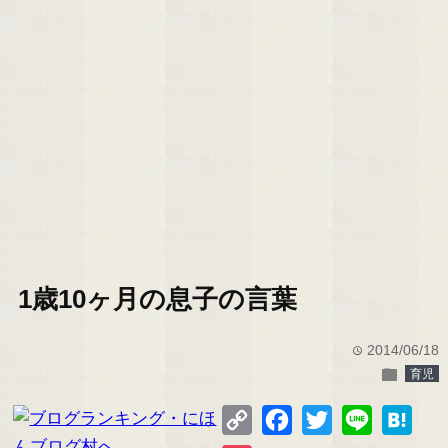
1歳10ヶ月の息子の言葉
2014/06/18
time
folder
育児
Copy
Facebook
Twitter
Line
Hate