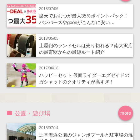
2018/07/06
楽天でおむつが最大35％ポイントバック！
パンパースやgoonがこんなに安い…
2018/05/05
土屋鞄のランドセルは売り切れる？南大沢店
の最寄駅からの最短ルート紹介
2017/06/18
ハッピーセット 仮面ライダーエグゼイドの
ガシャットのクオリティが高すぎ！
公園・遊び場
more
2018/07/14
辻堂海浜公園のジャンボプールと駐車場の混