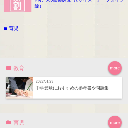
編）
育児
folder
教育
more
2022/01/23
中学受験におすすめの参考書や問題集
育児
more