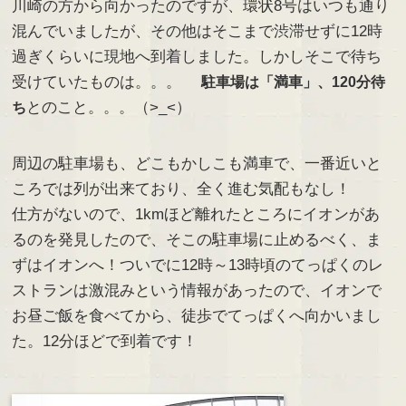
川崎の方から向かったのですが、環状8号はいつも通り
混んでいましたが、その他はそこまで渋滞せずに12時
過ぎくらいに現地へ到着しました。しかしそこで待ち
受けていたものは。。。
駐車場は「満車」、120分待
とのこと。。。（>_<）
ち
周辺の駐車場も、どこもかしこも満車で、一番近いと
ころでは列が出来ており、全く進む気配もなし！
仕方がないので、1kmほど離れたところにイオンがあ
るのを発見したので、そこの駐車場に止めるべく、ま
ずはイオンへ！ついでに12時～13時頃のてっぱくのレ
ストランは激混みという情報があったので、イオンで
お昼ご飯を食べてから、徒歩でてっぱくへ向かいまし
た。12分ほどで到着です！