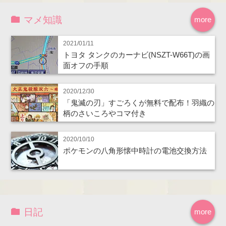
マメ知識
more
2021/01/11
トヨタ タンクのカーナビ(NSZT-W66T)の画
面オフの手順
2020/12/30
「鬼滅の刃」すごろくが無料で配布！羽織の
柄のさいころやコマ付き
2020/10/10
ポケモンの八角形懐中時計の電池交換方法
日記
more