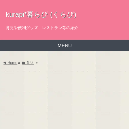
kurapi*暮らぴ (くらぴ)
育児や便利グッズ、レストラン等の紹介
MENU
Home
»
育児
»
home
folder