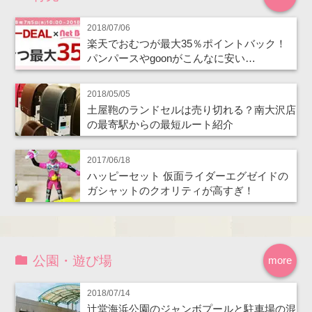
2018/07/06
楽天でおむつが最大35％ポイントバック！
パンパースやgoonがこんなに安い…
2018/05/05
土屋鞄のランドセルは売り切れる？南大沢店
の最寄駅からの最短ルート紹介
2017/06/18
ハッピーセット 仮面ライダーエグゼイドの
ガシャットのクオリティが高すぎ！
公園・遊び場
more
2018/07/14
辻堂海浜公園のジャンボプールと駐車場の混