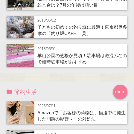
雑具合は？7月の午後は狙い目
2018/05/12
子どもの初めての釣り堀に最適！東京都奥多
摩の「釣り堀CAFE 二見」
2018/05/01
羊山公園の芝桜が見頃！駐車場は激混みなの
で臨時駐車場がおすすめ
節約生活
more
2026/07/11
Amazonで「お客様の荷物は、輸送中に発生
した問題の影響～」の対処法