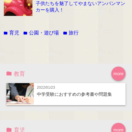
子供たちを魅了してやまないアンパンマン
カーを購入！
育児
公園・遊び場
旅行
folder
folder
folder
教育
more
2022/01/23
中学受験におすすめの参考書や問題集
育児
more