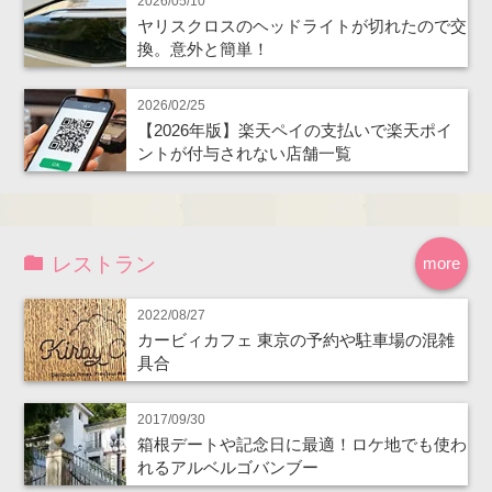
2026/05/10
ヤリスクロスのヘッドライトが切れたので交
換。意外と簡単！
2026/02/25
【2026年版】楽天ペイの支払いで楽天ポイ
ントが付与されない店舗一覧
レストラン
more
2022/08/27
カービィカフェ 東京の予約や駐車場の混雑
具合
2017/09/30
箱根デートや記念日に最適！ロケ地でも使わ
れるアルベルゴバンブー