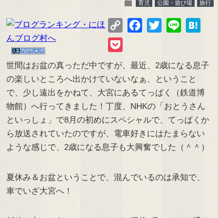
folder
育児
公園・遊び場
旅行
Copy
Facebook
Twitter
Line
Hate
Link
Pocket
世間はお盆の真っただ中ですが、最近、2歳になる息子
の楽しいところへ出かけていないなぁ、ということ
で、少し遠出をかねて、大宮にあるてっぱく（鉄道博
物館）へ行ってきました！丁度、NHKの「おとうさん
といっしょ」で8月の初めにスペシャルで、てっぱくか
ら放送されていたのですが、電車好きにはたまらない
ような感じで、2歳になる息子も大興奮でした（＾＾）
夏休み＆お盆ということで、混んでいるのは承知で、
車でいざ大宮へ！