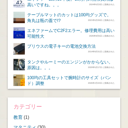
高いですね。。。
2024年6月3日 に投稿された
テーブルマットのカットは100均グッズで。
角丸は瓶の蓋で!?
2021年6月26日 に投稿された
エネファームでC2F2エラー。修理費用は高い
可能性大
2025年8月6日 に投稿された
プリウスの電子キーの電池交換方法
2014年8月31日 に投稿された
タンクやルーミーのエンジンがかからない。
原因は。。。
2020年5月17日 に投稿された
100均の工具セットで腕時計のサイズ（バン
ド）調整
2026年2月22日 に投稿された
カテゴリー
教育
(1)
マタニティ
(30)