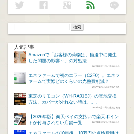
line
twitter
facebook
google
feed
人気記事
Amazonで「お客様の荷物は、輸送中に発生
した問題の影響～」の対処法
2026年7月11日 に投稿された
エネファームで初のエラー（C2F0）。エネフ
ァームで実際どのくらいの光熱費削減？
2017年1月14日 に投稿された
東芝のリモコン（WH-RA01EJ）の電池交換
方法。カバーが外れない時は。。。
2016年6月21日 に投稿された
【2026年版】楽天ペイの支払いで楽天ポイン
トが付与されない店舗一覧
2026年2月25日 に投稿された
エネファームの10年後。10万円の点検費用は