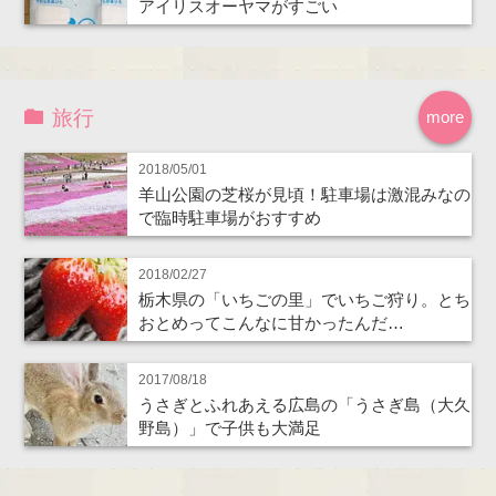
アイリスオーヤマがすごい
旅行
more
2018/05/01
羊山公園の芝桜が見頃！駐車場は激混みなの
で臨時駐車場がおすすめ
2018/02/27
栃木県の「いちごの里」でいちご狩り。とち
おとめってこんなに甘かったんだ…
2017/08/18
うさぎとふれあえる広島の「うさぎ島（大久
野島）」で子供も大満足