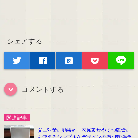
シェアする
line
twitter
facebook
hatenabookmark
コメントする
down
関連記事
ダニ対策に効果的！衣類乾燥やくつ乾燥に
も使えるシンプルなデザインの布団乾燥機