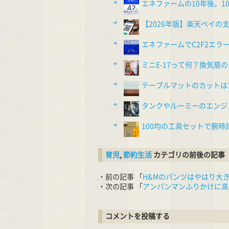
エネファームの10年後。
【2026年版】楽天ペイ
エネファームでC2F2エラ
ミニE-17って何？換気扇の
テーブルマットのカットは1
タンクやルーミーのエンジ
100均の工具セットで腕
育児
,
節約生活
カテゴリの前後の記事
・前の記事 「
H&Mのパンツはやはり大
・次の記事 「
アンパンマンふりかけに高
コメントを投稿する