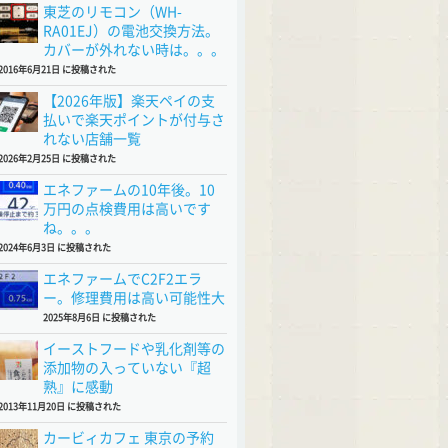
東芝のリモコン（WH-
RA01EJ）の電池交換方法。
カバーが外れない時は。。。
2016年6月21日 に投稿された
【2026年版】楽天ペイの支
払いで楽天ポイントが付与さ
れない店舗一覧
2026年2月25日 に投稿された
エネファームの10年後。10
万円の点検費用は高いです
ね。。。
2024年6月3日 に投稿された
エネファームでC2F2エラ
ー。修理費用は高い可能性大
2025年8月6日 に投稿された
イーストフードや乳化剤等の
添加物の入っていない『超
熟』に感動
2013年11月20日 に投稿された
カービィカフェ 東京の予約