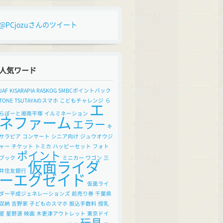
@PCjozuさんのツイート
人気ワード
JAF
KISARAPIA
RASKOG
SMBCポイントパック
TONE
TSUTAYAのスマホ
こどもチャレンジ
ら
エ
らぽーと湘南平塚
イルミネーション
ネファーム
エラー
キ
サラピア
コンサート
シニア向け
ジュウオウジ
ャー
チケット
トミカ
ハッピーセット
フォト
ポイント
ブック
ミニカー
ワゴン
三
仮面ライダ
井住友銀行
ーエグゼイド
仮面ライ
ダー平成ジェネレーションズ
前売り券
千葉県
収納
吉野家
子どものスマホ
振込手数料
授乳
室
星野源
映画
木更津アウトレット
東京ドイ
玩具