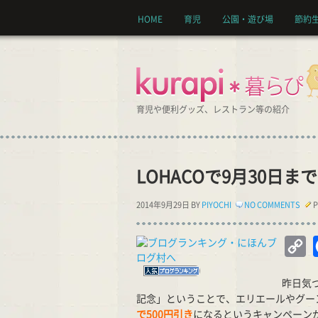
HOME
育児
公園・遊び場
節約
育児や便利グッズ、レストラン等の紹介
LOHACOで9月30日ま
2014年9月29日 BY
PIYOCHI
NO COMMENTS
P
C
Li
昨日気
記念」ということで、エリエールやグー
で500円引き
になるというキャンペーン