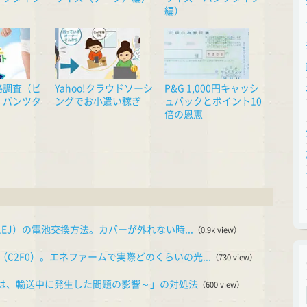
編）
格調査（ビ
Yahoo!クラウドソーシ
P&G 1,000円キャッシ
 パンツタ
ングでお小遣い稼ぎ
ュバックとポイント10
倍の恩恵
1EJ）の電池交換方法。カバーが外れない時...
（0.9k view）
C2F0）。エネファームで実際どのくらいの光...
（730 view）
物は、輸送中に発生した問題の影響～」の対処法
（600 view）