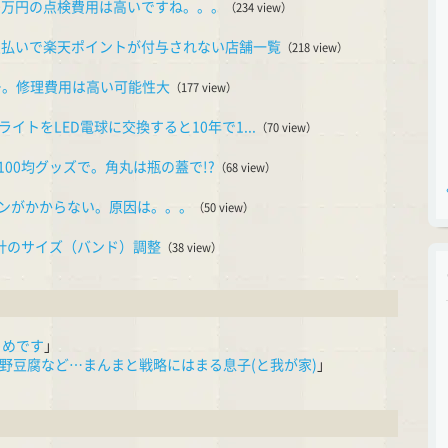
10万円の点検費用は高いですね。。。
（234 view）
の支払いで楽天ポイントが付与されない店舗一覧
（218 view）
ー。修理費用は高い可能性大
（177 view）
ライトをLED電球に交換すると10年で1...
（70 view）
00均グッズで。角丸は瓶の蓋で!?
（68 view）
ンがかからない。原因は。。。
（50 view）
時計のサイズ（バンド）調整
（38 view）
きめです
」
野豆腐など…まんまと戦略にはまる息子(と我が家)
」