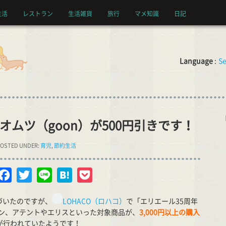
生活
レストラン
生活雑貨
旅行
マメ知識
日記
Language
:
Se
でオムツ（goon）が500円引きです！
OSTED UNDER:
育児
,
節約生活
opy
Facebook
Twitter
Line
Hatena
Pocket
nk
づいたのですが、
LOHACO（ロハコ）
で「エリエール35周年
ン、アテントやエリスといった対象商品が、
3,000円以上の購入
が行われていたようです！