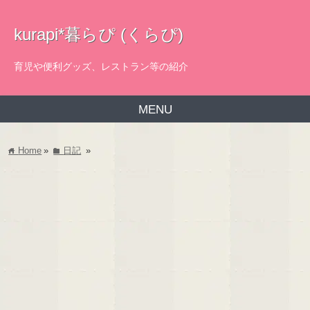
kurapi*暮らぴ (くらぴ)
育児や便利グッズ、レストラン等の紹介
MENU
Home
»
日記
»
home
folder