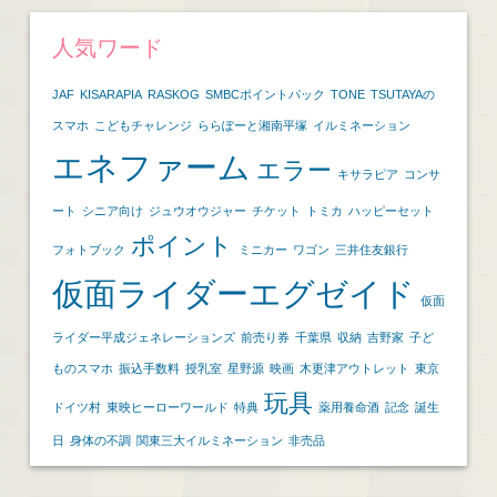
人気ワード
JAF
KISARAPIA
RASKOG
SMBCポイントパック
TONE
TSUTAYAの
スマホ
こどもチャレンジ
ららぽーと湘南平塚
イルミネーション
エネファーム
エラー
キサラピア
コンサ
ート
シニア向け
ジュウオウジャー
チケット
トミカ
ハッピーセット
ポイント
フォトブック
ミニカー
ワゴン
三井住友銀行
仮面ライダーエグゼイド
仮面
ライダー平成ジェネレーションズ
前売り券
千葉県
収納
吉野家
子ど
ものスマホ
振込手数料
授乳室
星野源
映画
木更津アウトレット
東京
玩具
ドイツ村
東映ヒーローワールド
特典
薬用養命酒
記念
誕生
日
身体の不調
関東三大イルミネーション
非売品