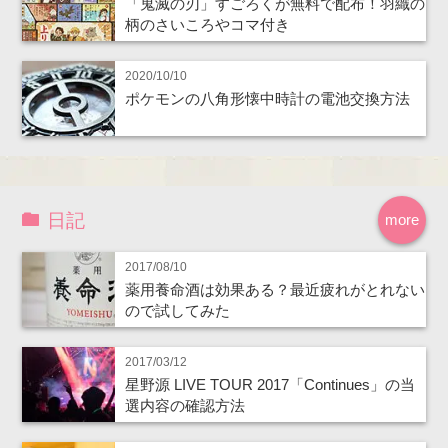
「鬼滅の刃」すごろくが無料で配布！羽織の
柄のさいころやコマ付き
2020/10/10
ポケモンの八角形懐中時計の電池交換方法
日記
more
2017/08/10
薬用養命酒は効果ある？最近疲れがとれない
ので試してみた
2017/03/12
星野源 LIVE TOUR 2017「Continues」の当
選内容の確認方法