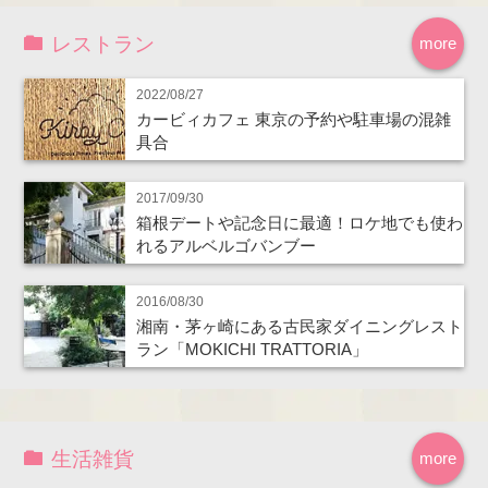
レストラン
more
2022/08/27
カービィカフェ 東京の予約や駐車場の混雑
具合
2017/09/30
箱根デートや記念日に最適！ロケ地でも使わ
れるアルベルゴバンブー
2016/08/30
湘南・茅ヶ崎にある古民家ダイニングレスト
ラン「MOKICHI TRATTORIA」
生活雑貨
more