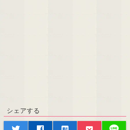
シェアする
line
twitter
facebook
hatenabookmark