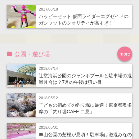
2017/06/18
ハッピーセット 仮面ライダーエグゼイドの
ガシャットのクオリティが高すぎ！
公園・遊び場
more
2018/07/14
辻堂海浜公園のジャンボプールと駐車場の混
雑具合は？7月の午後は狙い目
2018/05/12
子どもの初めての釣り堀に最適！東京都奥多
摩の「釣り堀CAFE 二見」
2018/05/01
羊山公園の芝桜が見頃！駐車場は激混みなの