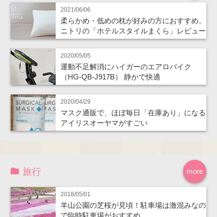
2021/06/06
柔らかめ・低めの枕が好みの方におすすめ。
ニトリの「ホテルスタイルまくら」レビュー
2020/05/05
運動不足解消にハイガーのエアロバイク
（HG-QB-J917B） 静かで快適
2020/04/29
マスク通販で、ほぼ毎日「在庫あり」になる
アイリスオーヤマがすごい
旅行
more
2018/05/01
羊山公園の芝桜が見頃！駐車場は激混みなの
で臨時駐車場がおすすめ