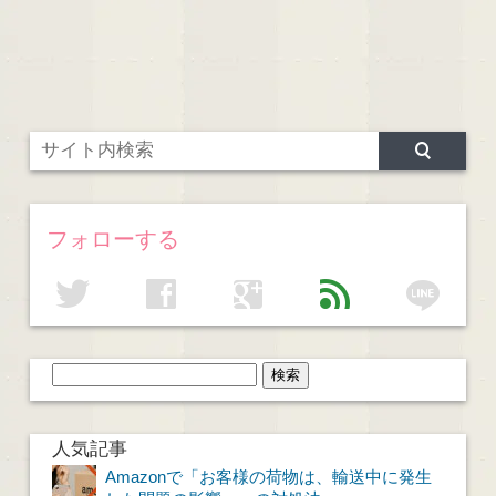
フォローする
line
twitter
facebook
google
feed
人気記事
Amazonで「お客様の荷物は、輸送中に発生