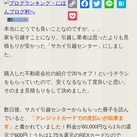
Copy
Facebook
Twitter
Line
Hate
Link
Pocket
本当にどうでも良いことなのですが。。。
家を引越すことになり、引越し業者は思ったよりも見
積もりが安かった「サカイ引越センター」にしまし
た。
購入した不動産会社の紹介で20％オフ！というチラシ
をもらっていたので、安くなるなら丁度良いと思い、
そのまま見積もりをして決めました。
数日後、サカイ引越センターからもらった冊子を読ん
でいると、「
クレジットカードでの支払いが出来ま
す
」と書かれていました！料金が60,000円なら1％の還
元で600円！うちは1.75％還元のREXカードなので