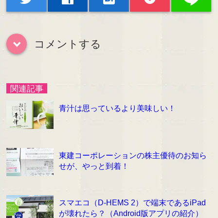
コメントする
down
関連記事
青汁は思っているより美味しい！
東建コーポレーションの株主優待のお知ら
せが、やっと到着！
スマエコ（D-HEMS 2）で端末であるiPad
が壊れたら？（Android版アプリの紹介）