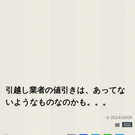
引越し業者の値引きは、あってな
いようなものなのかも。。。
2014/10/09
time
folder
日記