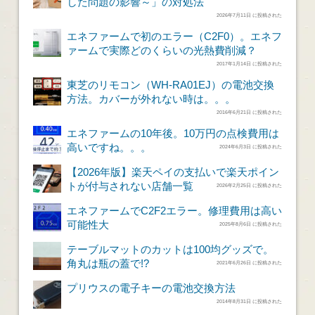
した問題の影響～」の対処法
2026年7月11日 に投稿された
エネファームで初のエラー（C2F0）。エネフ
ァームで実際どのくらいの光熱費削減？
2017年1月14日 に投稿された
東芝のリモコン（WH-RA01EJ）の電池交換
方法。カバーが外れない時は。。。
2016年6月21日 に投稿された
エネファームの10年後。10万円の点検費用は
高いですね。。。
2024年6月3日 に投稿された
【2026年版】楽天ペイの支払いで楽天ポイン
トが付与されない店舗一覧
2026年2月25日 に投稿された
エネファームでC2F2エラー。修理費用は高い
可能性大
2025年8月6日 に投稿された
テーブルマットのカットは100均グッズで。
角丸は瓶の蓋で!?
2021年6月26日 に投稿された
プリウスの電子キーの電池交換方法
2014年8月31日 に投稿された