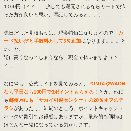
1,050円（＾＾） 少しでも還元されるならカードで払
った方が良いと思い、電話してみると。。。
先日だした見積もりは、現金特価になりますので、
カ
ード払いだと手数料として5％追加
になります。。。と
のこと。
逆に高くなってしまうなら、現金で払いますよ（＾
＾；
なにやら、公式サイトを見てみると、
PONTAやWAON
なら平日なら100円で3ポイントもらえる
！とか、他に
も
郵便局にも「サカイ引越センター」の20％オフのチ
ラシ
があったり、結局のところ、ポイントキャッシュ
バックや割引でお得感はありますが、最終的な価格は
ほとんど一緒になっている気がします。