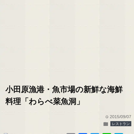
小田原漁港・魚市場の新鮮な海鮮
料理「わらべ菜魚洞」
2015/09/07
time
folder
レストラン