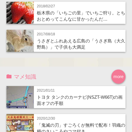
2018/02/27
栃木県の「いちごの里」でいちご狩り。とち
おとめってこんなに甘かったんだ…
2017/08/18
うさぎとふれあえる広島の「うさぎ島（大久
野島）」で子供も大満足
マメ知識
more
2021/01/11
トヨタ タンクのカーナビ(NSZT-W66T)の画
面オフの手順
2020/12/30
「鬼滅の刃」すごろくが無料で配布！羽織の
柄のさいころやコマ付き