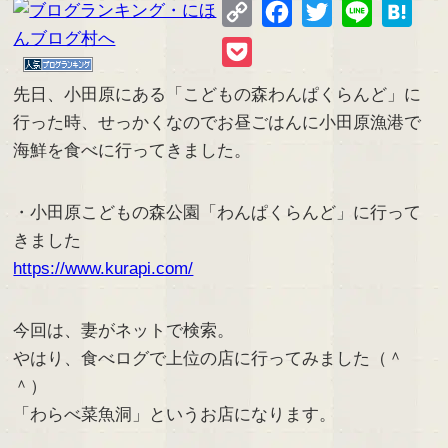
Copy
Facebook
Twitter
Line
Hate
Link
Pocket
先日、小田原にある「こどもの森わんぱくらんど」に
行った時、せっかくなのでお昼ごはんに小田原漁港で
海鮮を食べに行ってきました。
・小田原こどもの森公園「わんぱくらんど」に行って
きました
https://www.kurapi.com/
今回は、妻がネットで検索。
やはり、食べログで上位の店に行ってみました（＾
＾）
「わらべ菜魚洞」というお店になります。