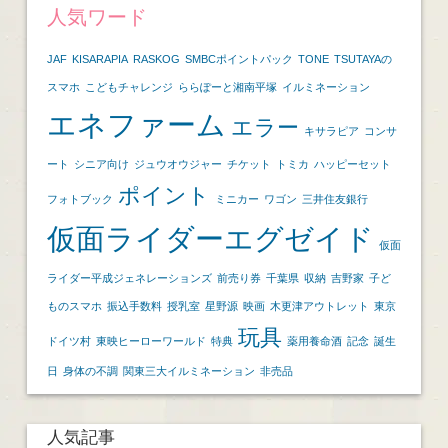
人気ワード
JAF
KISARAPIA
RASKOG
SMBCポイントパック
TONE
TSUTAYAの
スマホ
こどもチャレンジ
ららぽーと湘南平塚
イルミネーション
エネファーム
エラー
キサラピア
コンサ
ート
シニア向け
ジュウオウジャー
チケット
トミカ
ハッピーセット
ポイント
フォトブック
ミニカー
ワゴン
三井住友銀行
仮面ライダーエグゼイド
仮面
ライダー平成ジェネレーションズ
前売り券
千葉県
収納
吉野家
子ど
ものスマホ
振込手数料
授乳室
星野源
映画
木更津アウトレット
東京
玩具
ドイツ村
東映ヒーローワールド
特典
薬用養命酒
記念
誕生
日
身体の不調
関東三大イルミネーション
非売品
人気記事