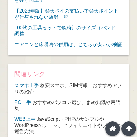
【2026年版】楽天ペイの支払いで楽天ポイント
が付与されない店舗一覧
100均の工具セットで腕時計のサイズ（バンド）
調整
エアコンと床暖房の併用は、どちらが安いか検証
関連リンク
スマホ上手
格安スマホ、SIM情報、おすすめアプ
リの紹介
PC上手
おすすめパソコン選び、まめ知識や用語
集
WEB上手
JavaScript・PHPのサンプルや
WordPressのテーマ、アフィリエイトやブログの
home
arrowup
運営方法。