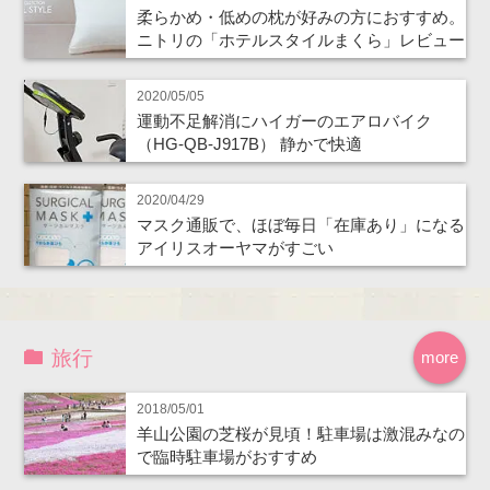
柔らかめ・低めの枕が好みの方におすすめ。
ニトリの「ホテルスタイルまくら」レビュー
2020/05/05
運動不足解消にハイガーのエアロバイク
（HG-QB-J917B） 静かで快適
2020/04/29
マスク通販で、ほぼ毎日「在庫あり」になる
アイリスオーヤマがすごい
旅行
more
2018/05/01
羊山公園の芝桜が見頃！駐車場は激混みなの
で臨時駐車場がおすすめ