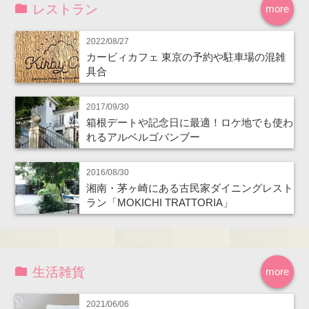
レストラン
more
2022/08/27
カービィカフェ 東京の予約や駐車場の混雑
具合
2017/09/30
箱根デートや記念日に最適！ロケ地でも使わ
れるアルベルゴバンブー
2016/08/30
湘南・茅ヶ崎にある古民家ダイニングレスト
ラン「MOKICHI TRATTORIA」
生活雑貨
more
2021/06/06