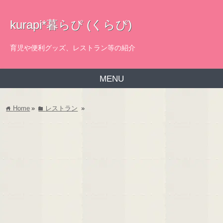
kurapi*暮らぴ (くらぴ)
育児や便利グッズ、レストラン等の紹介
MENU
Home
»
レストラン
»
home
folder