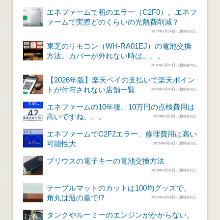
エネファームで初のエラー（C2F0）。エネフ
ァームで実際どのくらいの光熱費削減？
2017年1月14日 に投稿された
東芝のリモコン（WH-RA01EJ）の電池交換
方法。カバーが外れない時は。。。
2016年6月21日 に投稿された
【2026年版】楽天ペイの支払いで楽天ポイン
トが付与されない店舗一覧
2026年2月25日 に投稿された
エネファームの10年後。10万円の点検費用は
高いですね。。。
2024年6月3日 に投稿された
エネファームでC2F2エラー。修理費用は高い
可能性大
2025年8月6日 に投稿された
プリウスの電子キーの電池交換方法
2014年8月31日 に投稿された
テーブルマットのカットは100均グッズで。
角丸は瓶の蓋で!?
2021年6月26日 に投稿された
タンクやルーミーのエンジンがかからない。