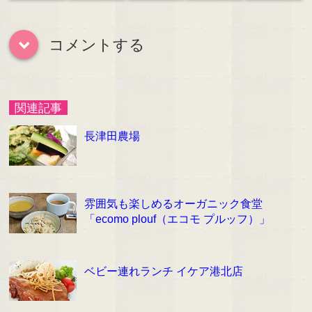
コメントする
down
関連記事
長津田農場
雰囲気も楽しめるオーガニック食堂
「ecomo plouf（エコモ プルッフ）」
ベビー連れランチ イケア港北店