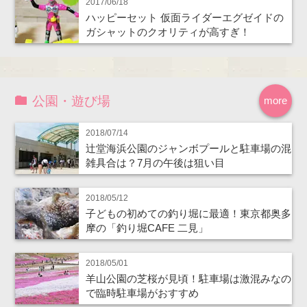
2017/06/18
ハッピーセット 仮面ライダーエグゼイドの
ガシャットのクオリティが高すぎ！
公園・遊び場
more
2018/07/14
辻堂海浜公園のジャンボプールと駐車場の混
雑具合は？7月の午後は狙い目
2018/05/12
子どもの初めての釣り堀に最適！東京都奥多
摩の「釣り堀CAFE 二見」
2018/05/01
羊山公園の芝桜が見頃！駐車場は激混みなの
で臨時駐車場がおすすめ