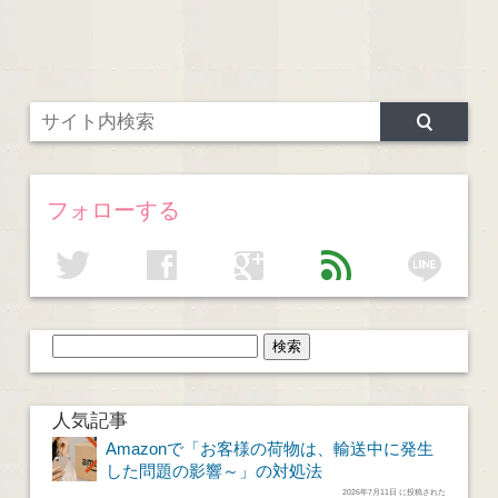
フォローする
line
twitter
facebook
google
feed
人気記事
Amazonで「お客様の荷物は、輸送中に発生
した問題の影響～」の対処法
2026年7月11日 に投稿された