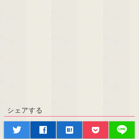
シェアする
line
twitter
facebook
hatenabookmark