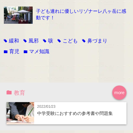
子ども連れに優しいリゾナーレ八ヶ岳に感
動です！
緩和
風邪
咳
こども
鼻づまり
tag
tag
tag
tag
tag
育児
マメ知識
folder
folder
教育
more
2022/01/23
中学受験におすすめの参考書や問題集