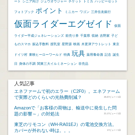
ート
シニア向け
ジュウオウジャー
チケット
トミカ
ハッピーセット
ポイント
フォトブック
ミニカー
ワゴン
三井住友銀行
仮面ライダーエグゼイド
仮面
ライダー平成ジェネレーションズ
前売り券
千葉県
収納
吉野家
子ど
ものスマホ
振込手数料
授乳室
星野源
映画
木更津アウトレット
東京
玩具
ドイツ村
東映ヒーローワールド
特典
薬用養命酒
記念
誕生
日
身体の不調
関東三大イルミネーション
非売品
人気記事
エネファームで初のエラー（C2F0）。エネファーム
で実際どのくらいの光熱費削減？
26.67ビュー / 1日
Amazonで「お客様の荷物は、輸送中に発生した問
題の影響～」の対処法
21.17ビュー / 1日
東芝のリモコン（WH-RA01EJ）の電池交換方法。
カバーが外れない時は。。。
17ビュー / 1日