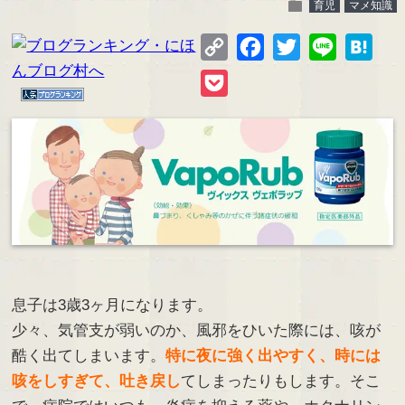
folder
育児
マメ知識
Copy
Facebook
Twitter
Line
Hate
Link
Pocket
息子は3歳3ヶ月になります。
少々、気管支が弱いのか、風邪をひいた際には、咳が
酷く出てしまいます。
特に夜に強く出やすく、時には
咳をしすぎて、吐き戻し
てしまったりもします。そこ