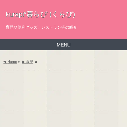
kurapi*暮らぴ (くらぴ)
育児や便利グッズ、レストラン等の紹介
MENU
Home
»
育児
»
home
folder