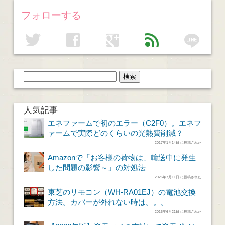
フォローする
line
twitter
facebook
google
feed
人気記事
エネファームで初のエラー（C2F0）。エネフ
ァームで実際どのくらいの光熱費削減？
2017年1月14日 に投稿された
Amazonで「お客様の荷物は、輸送中に発生
した問題の影響～」の対処法
2026年7月11日 に投稿された
東芝のリモコン（WH-RA01EJ）の電池交換
方法。カバーが外れない時は。。。
2016年6月21日 に投稿された