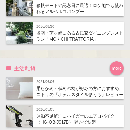
箱根デートや記念日に最適！ロケ地でも使わ
れるアルベルゴバンブー
2016/08/30
湘南・茅ヶ崎にある古民家ダイニングレスト
ラン「MOKICHI TRATTORIA」
生活雑貨
more
2021/06/06
柔らかめ・低めの枕が好みの方におすすめ。
ニトリの「ホテルスタイルまくら」レビュー
2020/05/05
運動不足解消にハイガーのエアロバイク
（HG-QB-J917B） 静かで快適