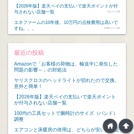
【2026年版】楽天ペイの支払いで楽天ポイントが付
与されない店舗一覧
7ビュー / 1日
エネファームの10年後。10万円の点検費用は高いで
すね。。。
6.33ビュー / 1日
最近の投稿
Amazonで「お客様の荷物は、輸送中に発生した
問題の影響～」の対処法
ヤリスクロスのヘッドライトが切れたので交換。
意外と簡単！
【2026年版】楽天ペイの支払いで楽天ポイント
が付与されない店舗一覧
100均の工具セットで腕時計のサイズ（バンド）
調整
home
arrowup
エアコンと床暖房の併用は、どちらが安いか検証