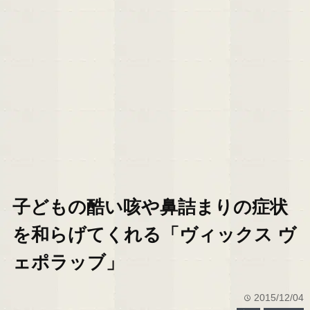
子どもの酷い咳や鼻詰まりの症状
を和らげてくれる「ヴィックス ヴ
ェポラッブ」
2015/12/04
time