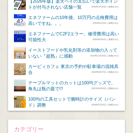
【2026年版】楽天ペイの支払いで楽天ポイン
トが付与されない店舗一覧
2026年2月25日 に投稿された
エネファームの10年後。10万円の点検費用は
高いですね。。。
2024年6月3日 に投稿された
エネファームでC2F2エラー。修理費用は高い
可能性大
2025年8月6日 に投稿された
イーストフードや乳化剤等の添加物の入って
いない『超熟』に感動
2013年11月20日 に投稿された
カービィカフェ 東京の予約や駐車場の混雑具
合
2022年8月27日 に投稿された
テーブルマットのカットは100均グッズで。
角丸は瓶の蓋で!?
2021年6月26日 に投稿された
100均の工具セットで腕時計のサイズ（バン
ド）調整
2026年2月22日 に投稿された
カテゴリー