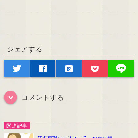
シェアする
line
twitter
facebook
hatenabookmark
コメントする
down
関連記事
妊娠初期を振り返って… つわり編