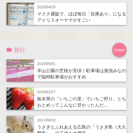
2020/04/29
マスク通販で、ほぼ毎日「在庫あり」になる
アイリスオーヤマがすごい
旅行
more
2018/05/01
羊山公園の芝桜が見頃！駐車場は激混みなの
で臨時駐車場がおすすめ
2018/02/27
栃木県の「いちごの里」でいちご狩り。とち
おとめってこんなに甘かったんだ…
2017/08/18
うさぎとふれあえる広島の「うさぎ島（大久