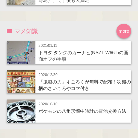
野島）」で子供も大満足
マメ知識
more
2021/01/11
トヨタ タンクのカーナビ(NSZT-W66T)の画
面オフの手順
2020/12/30
「鬼滅の刃」すごろくが無料で配布！羽織の
柄のさいころやコマ付き
2020/10/10
ポケモンの八角形懐中時計の電池交換方法