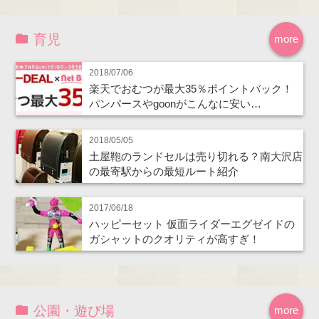
育児
more
2018/07/06
楽天でおむつが最大35％ポイントバック！
パンパースやgoonがこんなに安い…
2018/05/05
土屋鞄のランドセルは売り切れる？南大沢店
の最寄駅からの最短ルート紹介
2017/06/18
ハッピーセット 仮面ライダーエグゼイドの
ガシャットのクオリティが高すぎ！
公園・遊び場
more