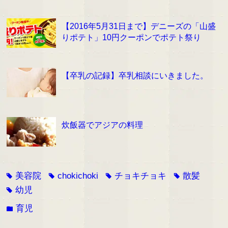
【2016年5月31日まで】デニーズの「山盛
りポテト」10円クーポンでポテト祭り
【卒乳の記録】卒乳相談にいきました。
炊飯器でアジアの料理
美容院
chokichoki
チョキチョキ
散髪
tag
tag
tag
tag
幼児
tag
育児
folder