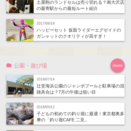
土屋鞄のランドセルは売り切れる？南大沢店
の最寄駅からの最短ルート紹介
2017/06/18
ハッピーセット 仮面ライダーエグゼイドの
ガシャットのクオリティが高すぎ！
公園・遊び場
more
2018/07/14
辻堂海浜公園のジャンボプールと駐車場の混
雑具合は？7月の午後は狙い目
2018/05/12
子どもの初めての釣り堀に最適！東京都奥多
摩の「釣り堀CAFE 二見」