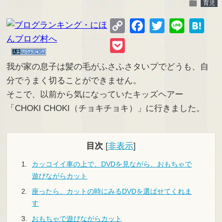
folder
育児
Copy
Facebook
Twitter
Line
Hate
Link
Pocket
我が家の息子は髪の毛がふさふさタいプでどうも、自
分でうまく切ることができません。
そこで、以前から気になっていたキッズヘアー
「CHOKI CHOKI（チョキチョキ）」に行きました。
目次
[
非表示
]
カッコイイ車の上で、DVDを見ながら、おもちゃで
遊びながらカット
座ったら、カットの時にみるDVDを選ばせてくれま
す
おもちゃで遊びながらカット