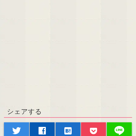
シェアする
line
twitter
facebook
hatenabookmark