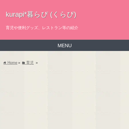
kurapi*暮らぴ (くらぴ)
育児や便利グッズ、レストラン等の紹介
MENU
Home
»
育児
»
home
folder