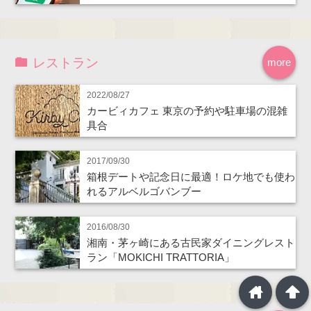
レストラン
more
2022/08/27
カービィカフェ 東京の予約や駐車場の混雑
具合
2017/09/30
箱根デートや記念日に最適！ロケ地でも使わ
れるアルベルゴバンブー
2016/08/30
湘南・茅ヶ崎にある古民家ダイニングレスト
ラン「MOKICHI TRATTORIA」
home
arrowup