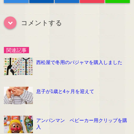
コメントする
down
関連記事
西松屋で冬用のパジャマを購入しました
息子が1歳と4ヶ月を迎えて
アンパンマン ベビーカー用クリップを購
入