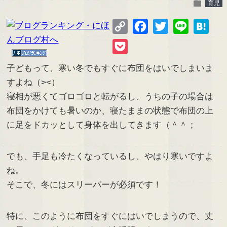
folder
育児
Copy
Facebook
Twitter
Line
Hate
Link
Pocket
子どもって、寒い冬でもすぐに布団をはいでしまいま
すよね（><）
寝相が悪くてゴロゴロと転がるし、うちの子の場合は
布団をかけても暑いのか、寝たままの状態で布団の上
に足をドカッとして身体を出してきます（＾＾；
でも、手足も冷たくなっているし、やはり寒いですよ
ね。
そこで、冬にはスリーパーが必須です！
特に、このように布団をすぐにはいでしまうので、丈