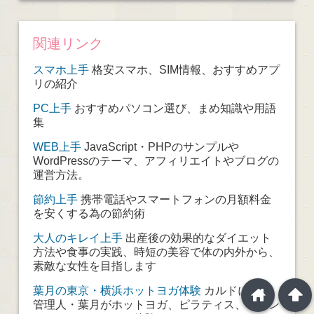
関連リンク
スマホ上手
格安スマホ、SIM情報、おすすめアプ
リの紹介
PC上手
おすすめパソコン選び、まめ知識や用語
集
WEB上手
JavaScript・PHPのサンプルや
WordPressのテーマ、アフィリエイトやブログの
運営方法。
節約上手
携帯電話やスマートフォンの月額料金
を安くする為の節約術
大人のキレイ上手
出産後の効果的なダイエット
方法や食事の実践、時短の美容で体の内外から、
素敵な女性を目指します
葉月の東京・横浜ホットヨガ体験
カルドに通う
home
arrowup
管理人・葉月がホットヨガ、ピラティス、トレン