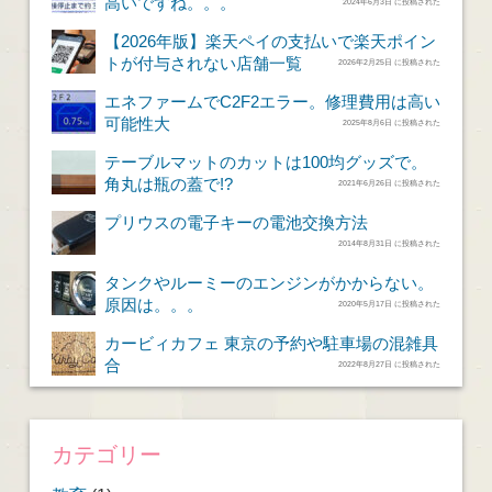
高いですね。。。
2024年6月3日 に投稿された
【2026年版】楽天ペイの支払いで楽天ポイン
トが付与されない店舗一覧
2026年2月25日 に投稿された
エネファームでC2F2エラー。修理費用は高い
可能性大
2025年8月6日 に投稿された
テーブルマットのカットは100均グッズで。
角丸は瓶の蓋で!?
2021年6月26日 に投稿された
プリウスの電子キーの電池交換方法
2014年8月31日 に投稿された
タンクやルーミーのエンジンがかからない。
原因は。。。
2020年5月17日 に投稿された
カービィカフェ 東京の予約や駐車場の混雑具
合
2022年8月27日 に投稿された
カテゴリー