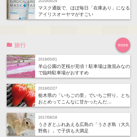
2020/04/29
マスク通販で、ほぼ毎日「在庫あり」になる
アイリスオーヤマがすごい
旅行
more
2018/05/01
羊山公園の芝桜が見頃！駐車場は激混みなの
で臨時駐車場がおすすめ
2018/02/27
栃木県の「いちごの里」でいちご狩り。とち
おとめってこんなに甘かったんだ…
2017/08/18
うさぎとふれあえる広島の「うさぎ島（大久
野島）」で子供も大満足