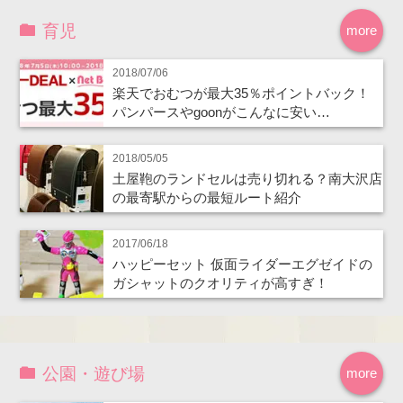
育児
more
2018/07/06
楽天でおむつが最大35％ポイントバック！
パンパースやgoonがこんなに安い…
2018/05/05
土屋鞄のランドセルは売り切れる？南大沢店
の最寄駅からの最短ルート紹介
2017/06/18
ハッピーセット 仮面ライダーエグゼイドの
ガシャットのクオリティが高すぎ！
公園・遊び場
more