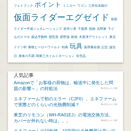
ポイント
フォトブック
ミニカー
ワゴン
三井住友銀行
仮面ライダーエグゼイド
仮面
ライダー平成ジェネレーションズ
前売り券
千葉県
収納
吉野家
子ど
ものスマホ
振込手数料
授乳室
星野源
映画
木更津アウトレット
東京
玩具
ドイツ村
東映ヒーローワールド
特典
薬用養命酒
記念
誕生
日
身体の不調
関東三大イルミネーション
非売品
人気記事
Amazonで「お客様の荷物は、輸送中に発生した問
題の影響～」の対処法
35.17ビュー / 1日
エネファームで初のエラー（C2F0）。エネファーム
で実際どのくらいの光熱費削減？
26.17ビュー / 1日
東芝のリモコン（WH-RA01EJ）の電池交換方法。
カバーが外れない時は。。。
18.67ビュー / 1日
エネファームの10年後。10万円の点検費用は高いで