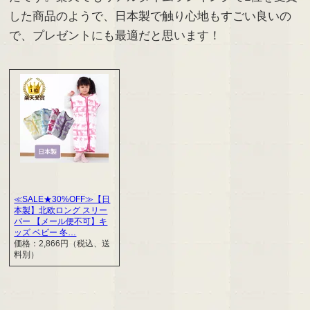
した商品のようで、日本製で触り心地もすごい良いの
で、プレゼントにも最適だと思います！
≪SALE★30%OFF≫【日
本製】北欧ロング スリー
パー 【メール便不可】キ
ッズ ベビー 冬…
価格：2,866円（税込、送
料別）