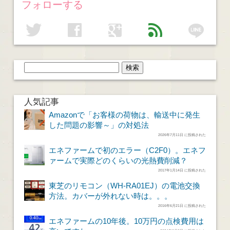
フォローする
line
twitter
facebook
google
feed
人気記事
Amazonで「お客様の荷物は、輸送中に発生
した問題の影響～」の対処法
2026年7月11日 に投稿された
エネファームで初のエラー（C2F0）。エネフ
ァームで実際どのくらいの光熱費削減？
2017年1月14日 に投稿された
東芝のリモコン（WH-RA01EJ）の電池交換
方法。カバーが外れない時は。。。
2016年6月21日 に投稿された
エネファームの10年後。10万円の点検費用は