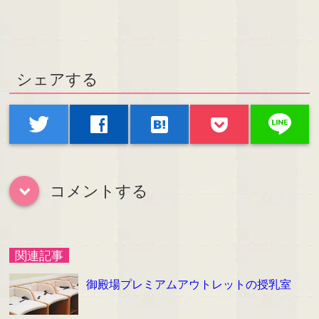
シェアする
line
twitter
facebook
hatenabookmark
コメントする
down
関連記事
御殿場プレミアムアウトレットの授乳室