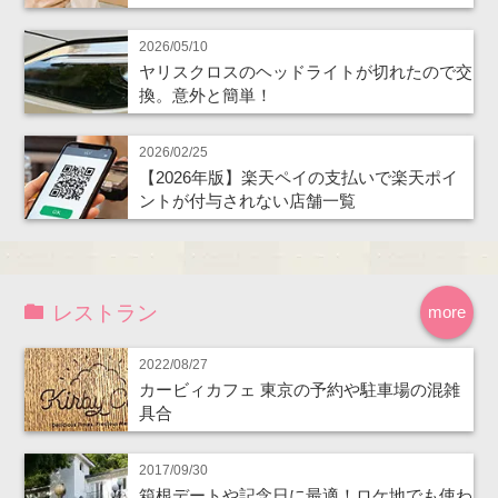
2026/05/10
ヤリスクロスのヘッドライトが切れたので交
換。意外と簡単！
2026/02/25
【2026年版】楽天ペイの支払いで楽天ポイ
ントが付与されない店舗一覧
レストラン
more
2022/08/27
カービィカフェ 東京の予約や駐車場の混雑
具合
2017/09/30
箱根デートや記念日に最適！ロケ地でも使わ