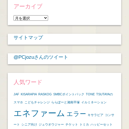
アーカイブ
ア
ー
カ
サイトマップ
イ
ブ
@PCjozuさんのツイート
人気ワード
JAF
KISARAPIA
RASKOG
SMBCポイントパック
TONE
TSUTAYAの
スマホ
こどもチャレンジ
ららぽーと湘南平塚
イルミネーション
エネファーム
エラー
キサラピア
コンサ
ート
シニア向け
ジュウオウジャー
チケット
トミカ
ハッピーセット