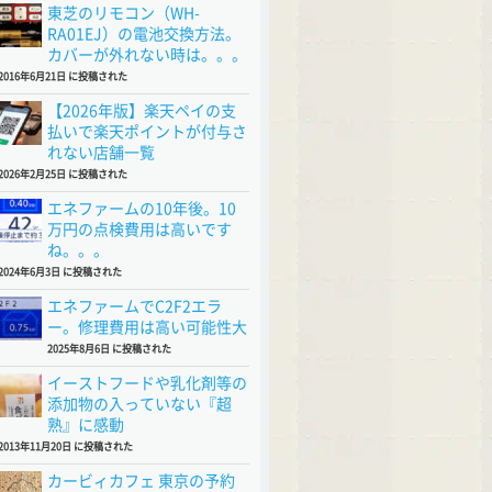
東芝のリモコン（WH-
RA01EJ）の電池交換方法。
カバーが外れない時は。。。
2016年6月21日 に投稿された
【2026年版】楽天ペイの支
払いで楽天ポイントが付与さ
れない店舗一覧
2026年2月25日 に投稿された
エネファームの10年後。10
万円の点検費用は高いです
ね。。。
2024年6月3日 に投稿された
エネファームでC2F2エラ
ー。修理費用は高い可能性大
2025年8月6日 に投稿された
イーストフードや乳化剤等の
添加物の入っていない『超
熟』に感動
2013年11月20日 に投稿された
カービィカフェ 東京の予約