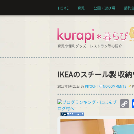
HOME
育児
公園・遊び場
節約
育児や便利グッズ、レストラン等の紹介
IKEAのスチール製 収
2017年6月22日 BY
PIYOCHI
NO COMMENTS
P
C
Li