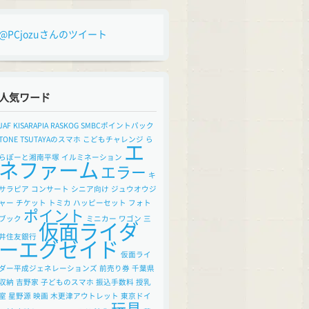
@PCjozuさんのツイート
人気ワード
JAF
KISARAPIA
RASKOG
SMBCポイントパック
TONE
TSUTAYAのスマホ
こどもチャレンジ
ら
エ
らぽーと湘南平塚
イルミネーション
ネファーム
エラー
キ
サラピア
コンサート
シニア向け
ジュウオウジ
ャー
チケット
トミカ
ハッピーセット
フォト
ポイント
ブック
ミニカー
ワゴン
三
仮面ライダ
井住友銀行
ーエグゼイド
仮面ライ
ダー平成ジェネレーションズ
前売り券
千葉県
収納
吉野家
子どものスマホ
振込手数料
授乳
室
星野源
映画
木更津アウトレット
東京ドイ
玩具