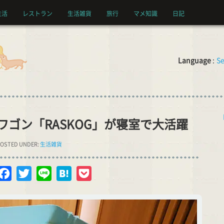
生活
レストラン
生活雑貨
旅行
マメ知識
日記
Language
:
Se
納ワゴン「RASKOG」が寝室で大活躍
OSTED UNDER:
生活雑貨
opy
Facebook
Twitter
Line
Hatena
Pocket
nk