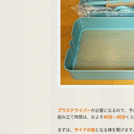
プラスドライバー
が必要になるので、予
組み立て時間は、およそ
40分～60分
くら
まずは、
サイドの柱
となる棒を繋げます