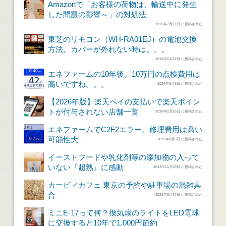
Amazonで「お客様の荷物は、輸送中に発生
した問題の影響～」の対処法
2026年7月11日 に投稿された
東芝のリモコン（WH-RA01EJ）の電池交換
方法。カバーが外れない時は。。。
2016年6月21日 に投稿された
エネファームの10年後。10万円の点検費用は
高いですね。。。
2024年6月3日 に投稿された
【2026年版】楽天ペイの支払いで楽天ポイン
トが付与されない店舗一覧
2026年2月25日 に投稿された
エネファームでC2F2エラー。修理費用は高い
可能性大
2025年8月6日 に投稿された
イーストフードや乳化剤等の添加物の入って
いない『超熟』に感動
2013年11月20日 に投稿された
カービィカフェ 東京の予約や駐車場の混雑具
合
2022年8月27日 に投稿された
ミニE-17って何？換気扇のライトをLED電球
に交換すると10年で1,000円節約