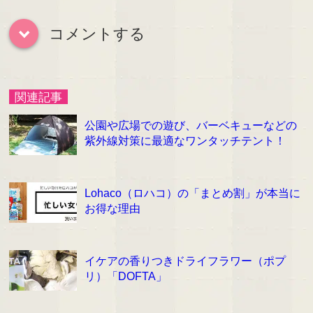
コメントする
down
関連記事
公園や広場での遊び、バーベキューなどの
紫外線対策に最適なワンタッチテント！
Lohaco（ロハコ）の「まとめ割」が本当に
お得な理由
イケアの香りつきドライフラワー（ポプ
リ）「DOFTA」