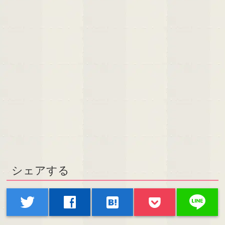
シェアする
line
twitter
facebook
hatenabookmark