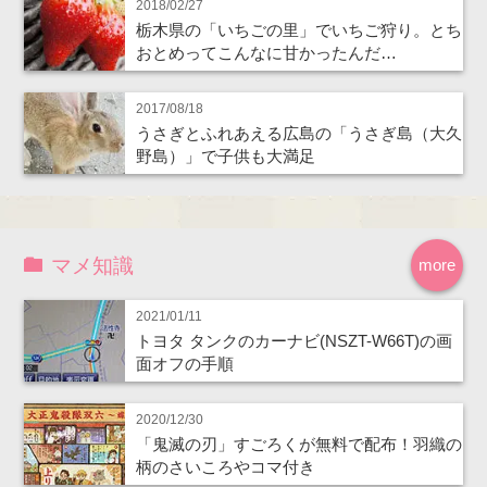
2018/02/27
栃木県の「いちごの里」でいちご狩り。とち
おとめってこんなに甘かったんだ…
2017/08/18
うさぎとふれあえる広島の「うさぎ島（大久
野島）」で子供も大満足
マメ知識
more
2021/01/11
トヨタ タンクのカーナビ(NSZT-W66T)の画
面オフの手順
2020/12/30
「鬼滅の刃」すごろくが無料で配布！羽織の
柄のさいころやコマ付き