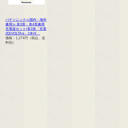
パナソニック≪国内・海外
兼用≫ 単3形・単4形兼用
充電器セット(単3形「充電
式EVOLTA e」2本付…
価格：1,274円（税込、送
料別）