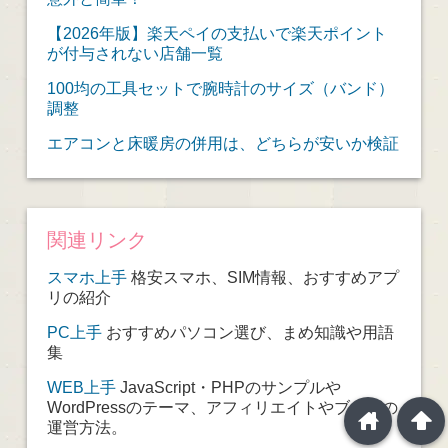
【2026年版】楽天ペイの支払いで楽天ポイント
が付与されない店舗一覧
100均の工具セットで腕時計のサイズ（バンド）
調整
エアコンと床暖房の併用は、どちらが安いか検証
関連リンク
スマホ上手
格安スマホ、SIM情報、おすすめアプ
リの紹介
PC上手
おすすめパソコン選び、まめ知識や用語
集
WEB上手
JavaScript・PHPのサンプルや
WordPressのテーマ、アフィリエイトやブログの
home
arrowup
運営方法。