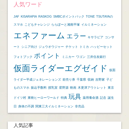
人気ワード
JAF
KISARAPIA
RASKOG
SMBCポイントパック
TONE
TSUTAYAの
スマホ
こどもチャレンジ
ららぽーと湘南平塚
イルミネーション
エネファーム
エラー
キサラピア
コンサ
ート
シニア向け
ジュウオウジャー
チケット
トミカ
ハッピーセット
ポイント
フォトブック
ミニカー
ワゴン
三井住友銀行
仮面ライダーエグゼイド
仮面
ライダー平成ジェネレーションズ
前売り券
千葉県
収納
吉野家
子ど
ものスマホ
振込手数料
授乳室
星野源
映画
木更津アウトレット
東京
玩具
ドイツ村
東映ヒーローワールド
特典
薬用養命酒
記念
誕生
日
身体の不調
関東三大イルミネーション
非売品
人気記事