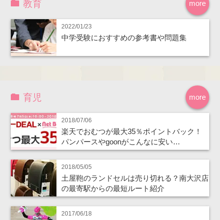
教育
more
2022/01/23
中学受験におすすめの参考書や問題集
育児
more
2018/07/06
楽天でおむつが最大35％ポイントバック！
パンパースやgoonがこんなに安い…
2018/05/05
土屋鞄のランドセルは売り切れる？南大沢店
の最寄駅からの最短ルート紹介
2017/06/18