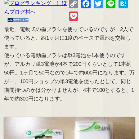
Copy
Facebook
Twitter
Line
Hate
Link
Pocket
最近、電動式の歯ブラシを使っているのですが、2人で
使っていると、約1ヶ月に1度のペースで電池を交換し
ます。
使っている電動歯ブラシは単3電池を1本使うのです
が、アルカリ単3電池が4本で200円くらいとして1本約
50円。1ヶ月で50円なので1年で約600円になります。万
が一、100円ショップの単3電池を使ったとして、同じ
期間持つのかは分かりませんが、4本で100とすると、1
年で約300円になります。