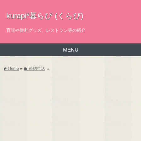
kurapi*暮らぴ (くらぴ)
育児や便利グッズ、レストラン等の紹介
MENU
Home
»
節約生活
»
home
folder