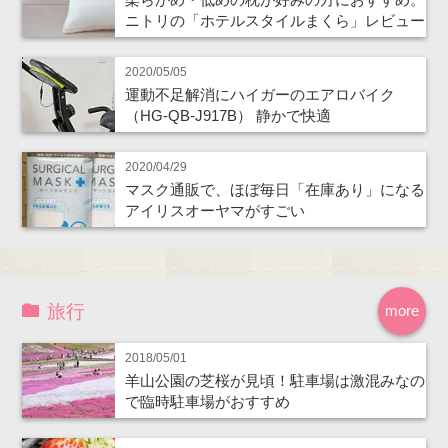
ニトリの「ホテルスタイルまくら」レビュー
2020/05/05
運動不足解消にハイガーのエアロバイク
（HG-QB-J917B） 静かで快適
2020/04/29
マスク通販で、ほぼ毎日「在庫あり」になる
アイリスオーヤマがすごい
旅行
more
2018/05/01
羊山公園の芝桜が見頃！駐車場は激混みなの
で臨時駐車場がおすすめ