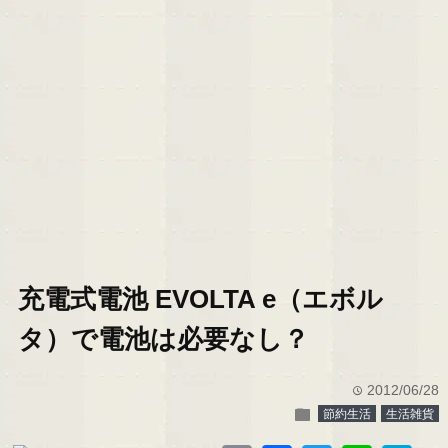
充電式電池 EVOLTA e（エボル
タ）で電池は必要なし？
2012/06/28
time
folder
節約生活
生活雑貨