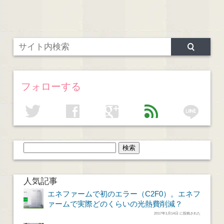
フォローする
line
twitter
facebook
google
feed
人気記事
エネファームで初のエラー（C2F0）。エネフ
ァームで実際どのくらいの光熱費削減？
2017年1月14日 に投稿された