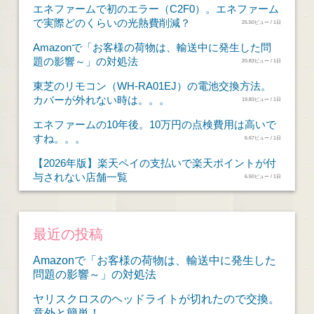
エネファームで初のエラー（C2F0）。エネファーム
で実際どのくらいの光熱費削減？
25.50ビュー / 1日
Amazonで「お客様の荷物は、輸送中に発生した問
題の影響～」の対処法
20.83ビュー / 1日
東芝のリモコン（WH-RA01EJ）の電池交換方法。
カバーが外れない時は。。。
19.83ビュー / 1日
エネファームの10年後。10万円の点検費用は高いで
すね。。。
6.67ビュー / 1日
【2026年版】楽天ペイの支払いで楽天ポイントが付
与されない店舗一覧
6.50ビュー / 1日
最近の投稿
Amazonで「お客様の荷物は、輸送中に発生した
問題の影響～」の対処法
ヤリスクロスのヘッドライトが切れたので交換。
意外と簡単！