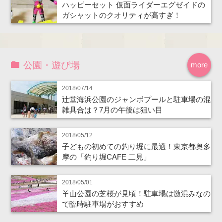
ハッピーセット 仮面ライダーエグゼイドの
ガシャットのクオリティが高すぎ！
公園・遊び場
more
2018/07/14
辻堂海浜公園のジャンボプールと駐車場の混
雑具合は？7月の午後は狙い目
2018/05/12
子どもの初めての釣り堀に最適！東京都奥多
摩の「釣り堀CAFE 二見」
2018/05/01
羊山公園の芝桜が見頃！駐車場は激混みなの
で臨時駐車場がおすすめ