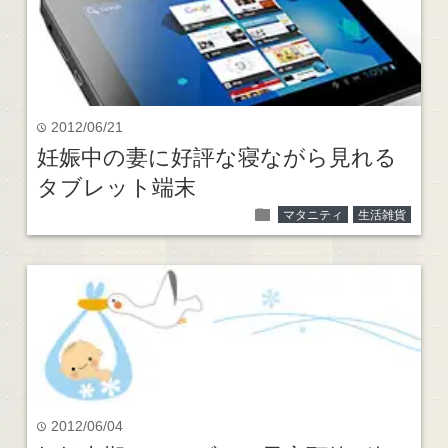
2012/06/21
time
妊娠中の妻に好評な寝ながら見れる
タブレット端末
folder
マタニティ
生活雑貨
2012/06/04
time