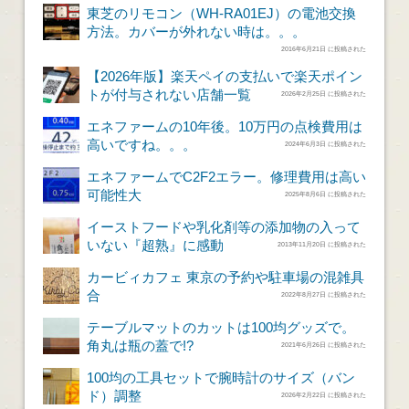
東芝のリモコン（WH-RA01EJ）の電池交換
方法。カバーが外れない時は。。。
2016年6月21日 に投稿された
【2026年版】楽天ペイの支払いで楽天ポイン
トが付与されない店舗一覧
2026年2月25日 に投稿された
エネファームの10年後。10万円の点検費用は
高いですね。。。
2024年6月3日 に投稿された
エネファームでC2F2エラー。修理費用は高い
可能性大
2025年8月6日 に投稿された
イーストフードや乳化剤等の添加物の入って
いない『超熟』に感動
2013年11月20日 に投稿された
カービィカフェ 東京の予約や駐車場の混雑具
合
2022年8月27日 に投稿された
テーブルマットのカットは100均グッズで。
角丸は瓶の蓋で!?
2021年6月26日 に投稿された
100均の工具セットで腕時計のサイズ（バン
ド）調整
2026年2月22日 に投稿された