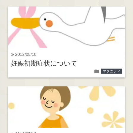
2012/05/18
time
妊娠初期症状について
folder
マタニティ