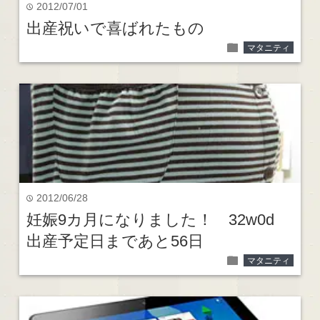
2012/07/01
time
出産祝いで喜ばれたもの
folder
マタニティ
2012/06/28
time
妊娠9カ月になりました！ 32w0d
出産予定日まであと56日
folder
マタニティ