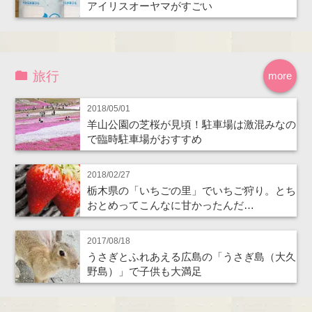
アイリスオーヤマがすごい
旅行
more
2018/05/01
羊山公園の芝桜が見頃！駐車場は激混みなの
で臨時駐車場がおすすめ
2018/02/27
栃木県の「いちごの里」でいちご狩り。とち
おとめってこんなに甘かったんだ…
2017/08/18
うさぎとふれあえる広島の「うさぎ島（大久
野島）」で子供も大満足