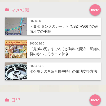
マメ知識
more
2021/01/11
トヨタ タンクのカーナビ(NSZT-W66T)の画
面オフの手順
2020/12/30
「鬼滅の刃」すごろくが無料で配布！羽織の
柄のさいころやコマ付き
2020/10/10
ポケモンの八角形懐中時計の電池交換方法
日記
more