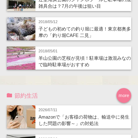
雑具合は？7月の午後は狙い目
2018/05/12
子どもの初めての釣り堀に最適！東京都奥多
摩の「釣り堀CAFE 二見」
2018/05/01
羊山公園の芝桜が見頃！駐車場は激混みなの
で臨時駐車場がおすすめ
節約生活
more
2026/07/11
Amazonで「お客様の荷物は、輸送中に発生
した問題の影響～」の対処法