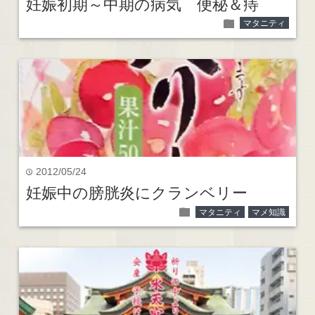
妊娠初期～中期の病気 便秘＆痔
folder
マタニティ
2012/05/24
time
妊娠中の膀胱炎にクランベリー
folder
マタニティ
マメ知識