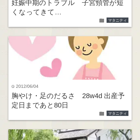
妊娠中期のトラブル 子宮頸管が短
くなってきて…
folder
マタニティ
2012/06/04
time
胸やけ・足のだるさ 28w4d 出産予
定日まであと80日
folder
マタニティ