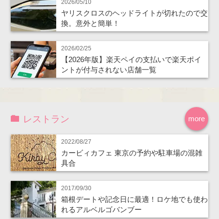
2026/05/10
ヤリスクロスのヘッドライトが切れたので交
換。意外と簡単！
2026/02/25
【2026年版】楽天ペイの支払いで楽天ポイ
ントが付与されない店舗一覧
レストラン
more
2022/08/27
カービィカフェ 東京の予約や駐車場の混雑
具合
2017/09/30
箱根デートや記念日に最適！ロケ地でも使わ
れるアルベルゴバンブー