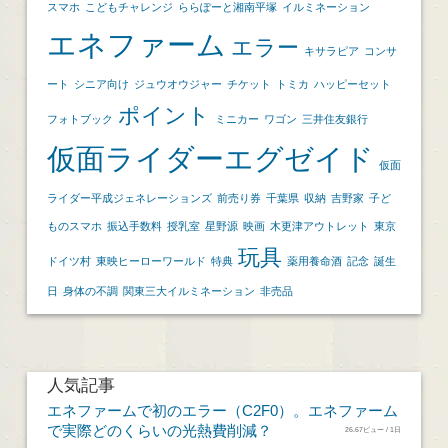
スマホ
こどもチャレンジ
ららぽーと湘南平塚
イルミネーション
エネファーム
エラー
キサラピア
コンサ
ート
シニア向け
ジュウオウジャー
チケット
トミカ
ハッピーセット
ポイント
フォトブック
ミニカー
ワゴン
三井住友銀行
仮面ライダーエグゼイド
仮面
ライダー平成ジェネレーションズ
前売り券
千葉県
収納
吉野家
子ど
ものスマホ
振込手数料
授乳室
星野源
映画
木更津アウトレット
東京
玩具
ドイツ村
東映ヒーローワールド
特典
薬用養命酒
記念
誕生
日
身体の不調
関東三大イルミネーション
非売品
人気記事
エネファームで初のエラー（C2F0）。エネファーム
で実際どのくらいの光熱費削減？
26.67ビュー / 1日