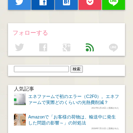
line
twitter
facebook
hatenabookmark
フォローする
line
twitter
facebook
google
feed
人気記事
エネファームで初のエラー（C2F0）。エネフ
ァームで実際どのくらいの光熱費削減？
2017年1月14日 に投稿された
Amazonで「お客様の荷物は、輸送中に発生
した問題の影響～」の対処法
2026年7月11日 に投稿された