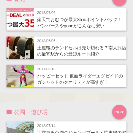
2018/07/06
楽天でおむつが最大35％ポイントバック！
パンパースやgoonがこんなに安い…
2018/05/05
土屋鞄のランドセルは売り切れる？南大沢店
の最寄駅からの最短ルート紹介
2017/06/18
ハッピーセット 仮面ライダーエグゼイドの
ガシャットのクオリティが高すぎ！
公園・遊び場
more
2018/07/14
辻堂海浜公園のジャンボプールと駐車場の混