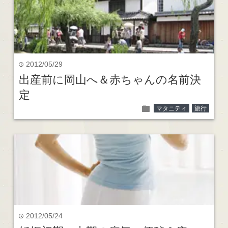
2012/05/29
time
出産前に岡山へ＆赤ちゃんの名前決
定
folder
マタニティ
旅行
2012/05/24
time