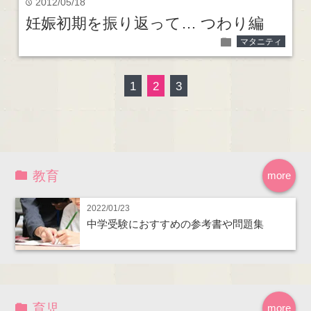
2012/05/18
time
妊娠初期を振り返って… つわり編
folder
マタニティ
1
2
3
教育
more
2022/01/23
中学受験におすすめの参考書や問題集
育児
more