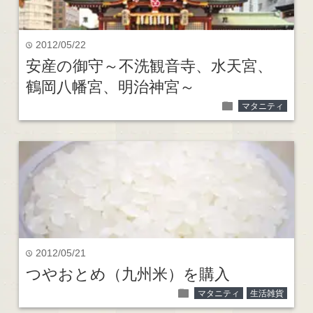
2012/05/22
time
安産の御守～不洗観音寺、水天宮、
鶴岡八幡宮、明治神宮～
folder
マタニティ
2012/05/21
time
つやおとめ（九州米）を購入
folder
マタニティ
生活雑貨