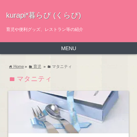
kurapi*暮らぴ (くらぴ)
育児や便利グッズ、レストラン等の紹介
MENU
Home
»
育児
»
マタニティ
home
folder
folder
マタニティ
folder