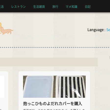
生活
レストラン
生活雑貨
旅行
マメ知識
日記
Language
:
Se
抱っこひものよだれカバーを購入