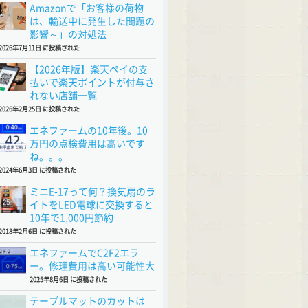
Amazonで「お客様の荷物
は、輸送中に発生した問題の
影響～」の対処法
2026年7月11日 に投稿された
【2026年版】楽天ペイの支
払いで楽天ポイントが付与さ
れない店舗一覧
2026年2月25日 に投稿された
エネファームの10年後。10
万円の点検費用は高いです
ね。。。
2024年6月3日 に投稿された
ミニE-17って何？換気扇のラ
イトをLED電球に交換すると
10年で1,000円節約
2018年2月6日 に投稿された
エネファームでC2F2エラ
ー。修理費用は高い可能性大
2025年8月6日 に投稿された
テーブルマットのカットは