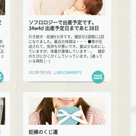
定
ソフロロジーで出産予定です。
34w4d 出産予定日まであと38日
、
引き続き…妊娠9カ月です。健診が2週間に1回
前
になりました。最近の体調は・・・ ●胃が圧
産や
迫されて、気持ちが悪いです。量は少なめにし
は正
ていますが、体重が激増しています…。 健診
、２
のたびにびくびくしていっています。(通って
いる病院 […]
2012年7月19日
NO COMMENTS
ベ
妊婦のくじ運