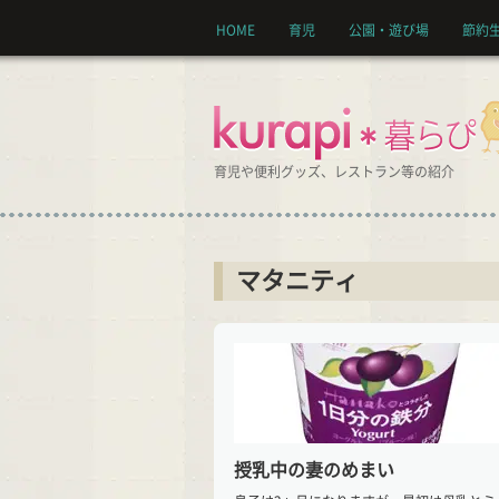
HOME
育児
公園・遊び場
節約
育児や便利グッズ、レストラン等の紹介
マタニティ
授乳中の妻のめまい