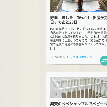
貯血しました 36w0d 出産予
日まであと28日
昨日は健診でした。 私の通っている病院は
自己血貯血をしているので、予定日の4週間
に350mlの血液を採りました。 これは、お
帝王切開に出血はつきもので、500mlまで
常で産後の経過にも影響がないそうですが
[…]
2012年7月27日
NO COMMENTS
楽天のべべシャンブルでベビー