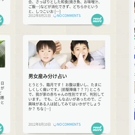
合、さっぱりとした和食(焼き魚、お味噌汁、
ご飯…)などが消化できず、どちらかという
と、しつこいお […]
2012年8月21日
NO COMMENTS
男女産み分け占い
る日
とうとう、臨月です！ お腹は重いし、たまに
とが
しくしく痛いです。(前駆陣痛？？？) ところ
だ
で、我が家の赤ちゃんの性別ですが、判別して
期悪
います。 でも、こんな占いがあったので、ご
…と
興味がある人は試してみてはいかがでしょう
か？ ちな […]
2012年8月10日
NO COMMENTS