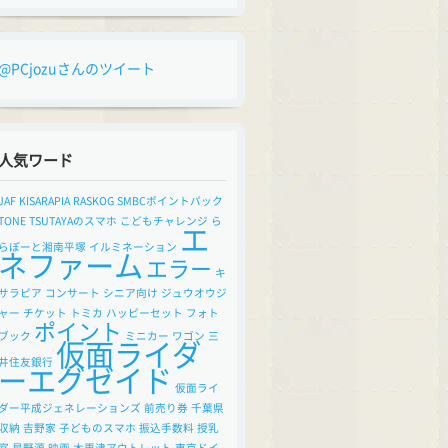
@PCjozuさんのツイート
人気ワード
JAF
KISARAPIA
RASKOG
SMBCポイントパック
TONE
TSUTAYAのスマホ
こどもチャレンジ
ら
エ
らぽーと湘南平塚
イルミネーション
ネファーム
エラー
キ
サラピア
コンサート
シニア向け
ジュウオウジ
ャー
チケット
トミカ
ハッピーセット
フォト
ポイント
ブック
ミニカー
ワゴン
三
仮面ライダ
井住友銀行
ーエグゼイド
仮面ライ
ダー平成ジェネレーションズ
前売り券
千葉県
収納
吉野家
子どものスマホ
振込手数料
授乳
室
星野源
映画
木更津アウトレット
東京ドイ