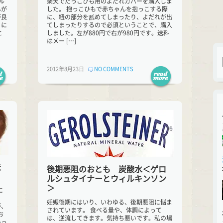
ル
楽天でだっこひも用のよだれカバーを購入しま
んが
した。 抱っこひもで赤ちゃんを抱っこする際
が良
に、紐の部分を舐めてしまったり、よだれが出
うに
てしまったりするので必須ということで、購入
と
しました。左が880円で右が980円です。送料
はメー […]
2012年8月23日
NO COMMENTS
夫
後期悪阻のおとも 炭酸水＜ゲロ
ルシュタイナーとウィルキンソン
＞
に
妊娠後期にはいり、いわゆる、後期悪阻に悩ま
が、
されています。 食べる量や、体調によって
お
は、逆流してきます。気持ち悪いです。私の場
いっ