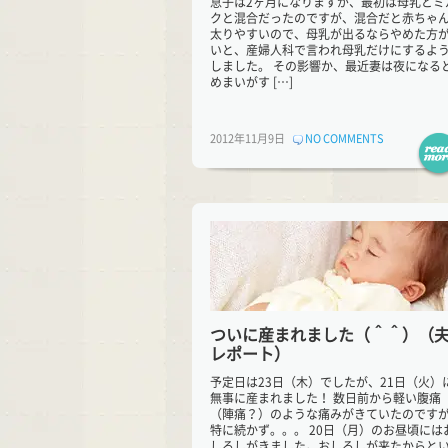
息子は2ヶ月になりますが、最初は母乳とミ
クと混合だったのですが、混合だと赤ちゃ
太りやすいので、母乳が出るならやめた方
いと、産婦人科で言われ母乳だけにするよ
しました。 その影響か、最近妻は夜になる
めまいがす […]
2012年11月9日
NO COMMENTS
ついに産まれました（＾＾）（
レポート）
予定日は23日（木）でしたが、21日（火）
無事に産まれました！ 数日前から軽い腹痛
（陣痛？）のような痛みがきていたのです
特に続かず。。。 20日（月）のお昼頃には
しるしがきました。おしるしが来たからと