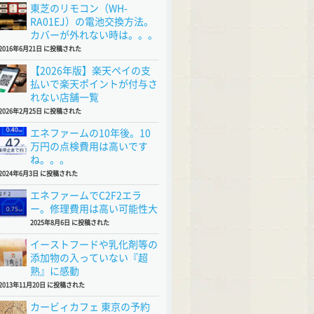
東芝のリモコン（WH-
RA01EJ）の電池交換方法。
カバーが外れない時は。。。
2016年6月21日 に投稿された
【2026年版】楽天ペイの支
払いで楽天ポイントが付与さ
れない店舗一覧
2026年2月25日 に投稿された
エネファームの10年後。10
万円の点検費用は高いです
ね。。。
2024年6月3日 に投稿された
エネファームでC2F2エラ
ー。修理費用は高い可能性大
2025年8月6日 に投稿された
イーストフードや乳化剤等の
添加物の入っていない『超
熟』に感動
2013年11月20日 に投稿された
カービィカフェ 東京の予約