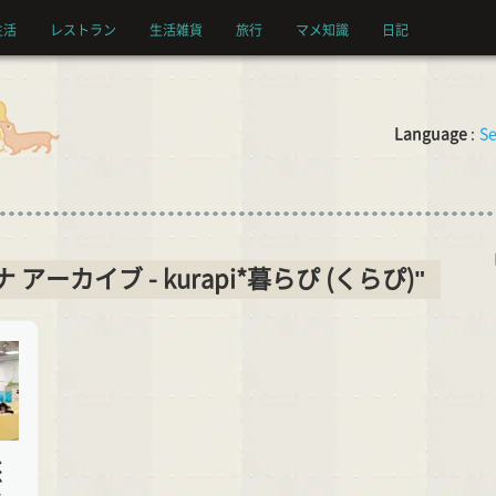
生活
レストラン
生活雑貨
旅行
マメ知識
日記
Language
:
Se
ーナ アーカイブ - kurapi*暮らぴ (くらぴ)"
べ
ズ