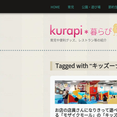
HOME
育児
公園・遊び場
節約
育児や便利グッズ、レストラン等の紹介
Tagged with "キッズ
お店の店員さんになりきって遊
る「モザイクモール」の「キッ