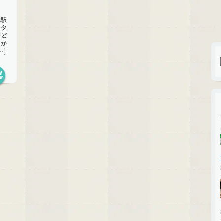
北駅
ンタ
子ど
なか
…]