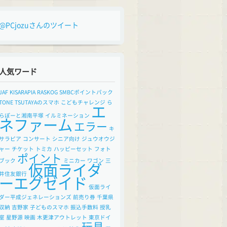
@PCjozuさんのツイート
人気ワード
JAF
KISARAPIA
RASKOG
SMBCポイントパック
TONE
TSUTAYAのスマホ
こどもチャレンジ
ら
エ
らぽーと湘南平塚
イルミネーション
ネファーム
エラー
キ
サラピア
コンサート
シニア向け
ジュウオウジ
ャー
チケット
トミカ
ハッピーセット
フォト
ポイント
ブック
ミニカー
ワゴン
三
仮面ライダ
井住友銀行
ーエグゼイド
仮面ライ
ダー平成ジェネレーションズ
前売り券
千葉県
収納
吉野家
子どものスマホ
振込手数料
授乳
室
星野源
映画
木更津アウトレット
東京ドイ
玩具