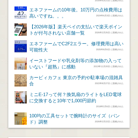
2016年6月21日 に投稿された
エネファームの10年後。10万円の点検費用は
高いですね。。。
2024年6月3日 に投稿された
【2026年版】楽天ペイの支払いで楽天ポイン
トが付与されない店舗一覧
2026年2月25日 に投稿された
エネファームでC2F2エラー。修理費用は高い
可能性大
2025年8月6日 に投稿された
イーストフードや乳化剤等の添加物の入って
いない『超熟』に感動
2013年11月20日 に投稿された
カービィカフェ 東京の予約や駐車場の混雑具
合
2022年8月27日 に投稿された
ミニE-17って何？換気扇のライトをLED電球
に交換すると10年で1,000円節約
2018年2月6日 に投稿された
100均の工具セットで腕時計のサイズ（バン
ド）調整
2026年2月22日 に投稿された