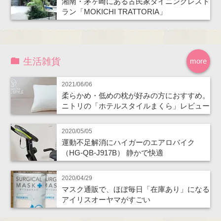
湘南・茅ヶ崎にある古民家ダイニングレスト
ラン「MOKICHI TRATTORIA」
生活雑貨
more
2021/06/06
柔らかめ・低めの枕が好みの方におすすめ。
ニトリの「ホテルスタイルまくら」レビュー
2020/05/05
運動不足解消にハイガーのエアロバイク
（HG-QB-J917B） 静かで快適
2020/04/29
マスク通販で、ほぼ毎日「在庫あり」になる
アイリスオーヤマがすごい