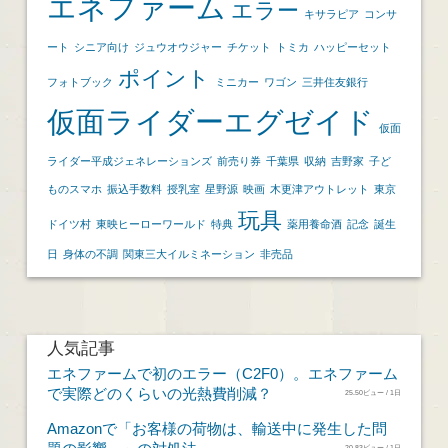
エネファーム
エラー
キサラピア
コンサ
ート
シニア向け
ジュウオウジャー
チケット
トミカ
ハッピーセット
ポイント
フォトブック
ミニカー
ワゴン
三井住友銀行
仮面ライダーエグゼイド
仮面
ライダー平成ジェネレーションズ
前売り券
千葉県
収納
吉野家
子ど
ものスマホ
振込手数料
授乳室
星野源
映画
木更津アウトレット
東京
玩具
ドイツ村
東映ヒーローワールド
特典
薬用養命酒
記念
誕生
日
身体の不調
関東三大イルミネーション
非売品
人気記事
エネファームで初のエラー（C2F0）。エネファーム
で実際どのくらいの光熱費削減？
25.50ビュー / 1日
Amazonで「お客様の荷物は、輸送中に発生した問
20.83ビュー / 1日