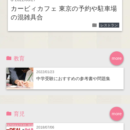
time
カービィカフェ 東京の予約や駐車場
の混雑具合
folder
レストラン
教育
more
2022/01/23
中学受験におすすめの参考書や問題集
育児
more
2018/07/06