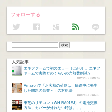
フォローする
line
twitter
facebook
google
feed
人気記事
エネファームで初のエラー（C2F0）。エネフ
ァームで実際どのくらいの光熱費削減？
2017年1月14日 に投稿された
Amazonで「お客様の荷物は、輸送中に発生
した問題の影響～」の対処法
2026年7月11日 に投稿された
東芝のリモコン（WH-RA01EJ）の電池交換
方法。カバーが外れない時は。。。