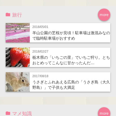
旅行
more
2018/05/01
羊山公園の芝桜が見頃！駐車場は激混みなの
で臨時駐車場がおすすめ
2018/02/27
栃木県の「いちごの里」でいちご狩り。とち
おとめってこんなに甘かったんだ…
2017/08/18
うさぎとふれあえる広島の「うさぎ島（大久
野島）」で子供も大満足
マメ知識
more