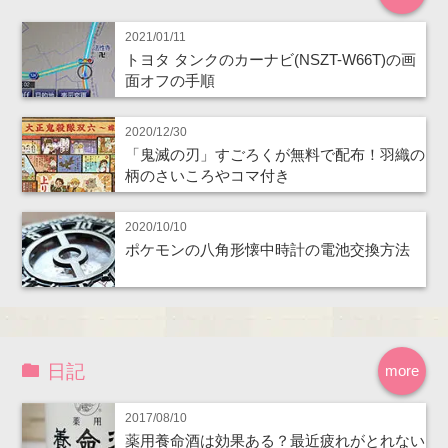
2021/01/11
トヨタ タンクのカーナビ(NSZT-W66T)の画
面オフの手順
2020/12/30
「鬼滅の刃」すごろくが無料で配布！羽織の
柄のさいころやコマ付き
2020/10/10
ポケモンの八角形懐中時計の電池交換方法
日記
more
2017/08/10
薬用養命酒は効果ある？最近疲れがとれない