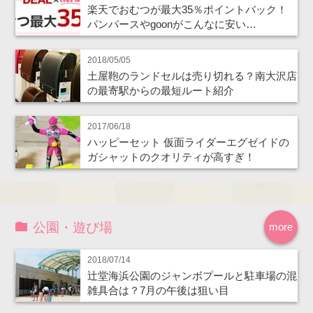
楽天でおむつが最大35％ポイントバック！
パンパースやgoonがこんなに安い…
2018/05/05
土屋鞄のランドセルは売り切れる？南大沢店
の最寄駅からの最短ルート紹介
2017/06/18
ハッピーセット 仮面ライダーエグゼイドの
ガシャットのクオリティが高すぎ！
公園・遊び場
more
2018/07/14
辻堂海浜公園のジャンボプールと駐車場の混
雑具合は？7月の午後は狙い目