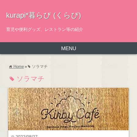
kurapi*暮らぴ (くらぴ)
育児や便利グッズ、レストラン等の紹介
MENU
Home
»
ソラマチ
home
tag
ソラマチ
tag
2022/08/27