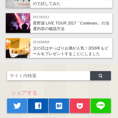
ので試してみた
2017/03/12
星野源 LIVE TOUR 2017「Continues」の当
選内容の確認方法
2016/06/08
父の日はやっぱりお酒が人気！2016年もビ
ールをプレゼントすることにしました
シェアする
line
twitter
facebook
hatenabookmark