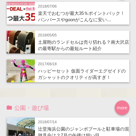
2018/07/06
楽天でおむつが最大35％ポイントバック！
パンパースやgoonがこんなに安い…
2018/05/05
土屋鞄のランドセルは売り切れる？南大沢店
の最寄駅からの最短ルート紹介
2017/06/18
ハッピーセット 仮面ライダーエグゼイドの
ガシャットのクオリティが高すぎ！
公園・遊び場
more
2018/07/14
辻堂海浜公園のジャンボプールと駐車場の混
雑具合は？7月の午後は狙い目