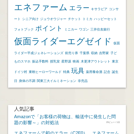
エネファーム
エラー
キサラピア
コンサ
ート
シニア向け
ジュウオウジャー
チケット
トミカ
ハッピーセット
ポイント
フォトブック
ミニカー
ワゴン
三井住友銀行
仮面ライダーエグゼイド
仮面
ライダー平成ジェネレーションズ
前売り券
千葉県
収納
吉野家
子ど
ものスマホ
振込手数料
授乳室
星野源
映画
木更津アウトレット
東京
玩具
ドイツ村
東映ヒーローワールド
特典
薬用養命酒
記念
誕生
日
身体の不調
関東三大イルミネーション
非売品
人気記事
Amazonで「お客様の荷物は、輸送中に発生した問
題の影響～」の対処法
29ビュー / 1日
エネファームで初のエラー（C2F0）。エネファーム