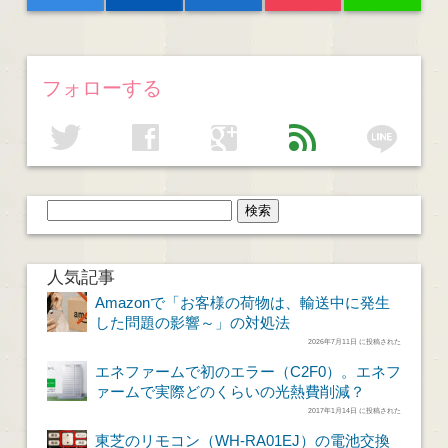
フォローする
line
twitter
facebook
google
feed
人気記事
Amazonで「お客様の荷物は、輸送中に発生
した問題の影響～」の対処法
2026年7月11日 に投稿された
エネファームで初のエラー（C2F0）。エネフ
ァームで実際どのくらいの光熱費削減？
2017年1月14日 に投稿された
東芝のリモコン（WH-RA01EJ）の電池交換