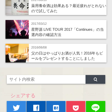
2017/08/10
薬用養命酒は効果ある？最近疲れがとれない
ので試してみた
2017/03/12
星野源 LIVE TOUR 2017「Continues」の当
選内容の確認方法
2016/06/08
父の日はやっぱりお酒が人気！2016年もビ
ールをプレゼントすることにしました
シェアする
line
twitter
facebook
hatenabookmark