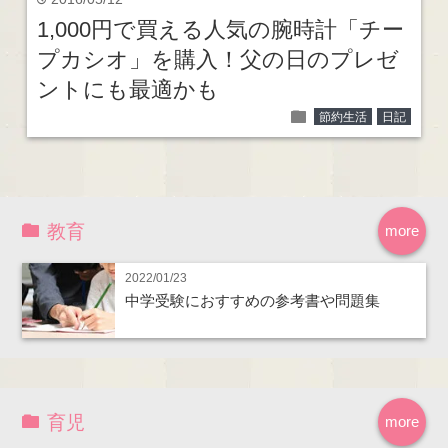
time
1,000円で買える人気の腕時計「チー
プカシオ」を購入！父の日のプレゼ
ントにも最適かも
folder
節約生活
日記
教育
more
2022/01/23
中学受験におすすめの参考書や問題集
育児
more