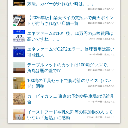
方法。カバーが外れない時は。。。
2016年6月21日 に投稿された
【2026年版】楽天ペイの支払いで楽天ポイン
トが付与されない店舗一覧
2026年2月25日 に投稿された
エネファームの10年後。10万円の点検費用は
高いですね。。。
2024年6月3日 に投稿された
エネファームでC2F2エラー。修理費用は高い
可能性大
2025年8月6日 に投稿された
テーブルマットのカットは100均グッズで。
角丸は瓶の蓋で!?
2021年6月26日 に投稿された
100均の工具セットで腕時計のサイズ（バン
ド）調整
2026年2月22日 に投稿された
カービィカフェ 東京の予約や駐車場の混雑具
合
2022年8月27日 に投稿された
イーストフードや乳化剤等の添加物の入って
いない『超熟』に感動
2013年11月20日 に投稿された