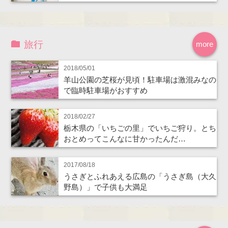
旅行
more
2018/05/01
羊山公園の芝桜が見頃！駐車場は激混みなの
で臨時駐車場がおすすめ
2018/02/27
栃木県の「いちごの里」でいちご狩り。とち
おとめってこんなに甘かったんだ…
2017/08/18
うさぎとふれあえる広島の「うさぎ島（大久
野島）」で子供も大満足