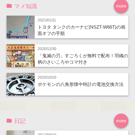
マメ知識
more
2021/01/11
トヨタ タンクのカーナビ(NSZT-W66T)の画
面オフの手順
2020/12/30
「鬼滅の刃」すごろくが無料で配布！羽織の
柄のさいころやコマ付き
2020/10/10
ポケモンの八角形懐中時計の電池交換方法
日記
more