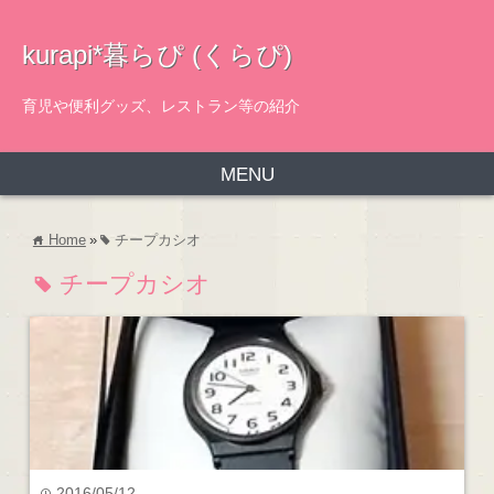
kurapi*暮らぴ (くらぴ)
育児や便利グッズ、レストラン等の紹介
MENU
Home
»
チープカシオ
home
tag
チープカシオ
tag
2016/05/12