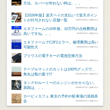
方法。カバーが外れない時は。。。
2016年6月21日 に投稿された
【2026年版】楽天ペイの支払いで楽天ポイン
トが付与されない店舗一覧
2026年2月25日 に投稿された
エネファームの10年後。10万円の点検費用は
高いですね。。。
2024年6月3日 に投稿された
エネファームでC2F2エラー。修理費用は高い
可能性大
2025年8月6日 に投稿された
プリウスの電子キーの電池交換方法
2014年8月31日 に投稿された
テーブルマットのカットは100均グッズで。
角丸は瓶の蓋で!?
2021年6月26日 に投稿された
タンクやルーミーのエンジンがかからない。
原因は。。。
2020年5月17日 に投稿された
カービィカフェ 東京の予約や駐車場の混雑具
合
2022年8月27日 に投稿された