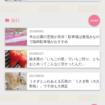
旅行
more
2018/05/01
羊山公園の芝桜が見頃！駐車場は激混みなの
で臨時駐車場がおすすめ
2018/02/27
栃木県の「いちごの里」でいちご狩り。とち
おとめってこんなに甘かったんだ…
2017/08/18
うさぎとふれあえる広島の「うさぎ島（大久
野島）」で子供も大満足