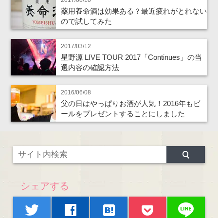
2017/08/10
薬用養命酒は効果ある？最近疲れがとれない
ので試してみた
2017/03/12
星野源 LIVE TOUR 2017「Continues」の当
選内容の確認方法
2016/06/08
父の日はやっぱりお酒が人気！2016年もビ
ールをプレゼントすることにしました
シェアする
line
twitter
facebook
hatenabookmark