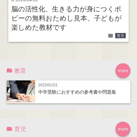
time
脳の活性化、生きる力が身につくポ
ピーの無料おためし見本、子どもが
楽しめた教材です
folder
育児
教育
more
2022/01/23
中学受験におすすめの参考書や問題集
育児
more