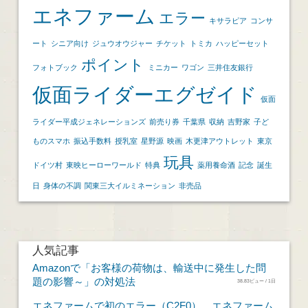
エネファーム
エラー
キサラピア
コンサ
ート
シニア向け
ジュウオウジャー
チケット
トミカ
ハッピーセット
ポイント
フォトブック
ミニカー
ワゴン
三井住友銀行
仮面ライダーエグゼイド
仮面
ライダー平成ジェネレーションズ
前売り券
千葉県
収納
吉野家
子ど
ものスマホ
振込手数料
授乳室
星野源
映画
木更津アウトレット
東京
玩具
ドイツ村
東映ヒーローワールド
特典
薬用養命酒
記念
誕生
日
身体の不調
関東三大イルミネーション
非売品
人気記事
Amazonで「お客様の荷物は、輸送中に発生した問
題の影響～」の対処法
38.83ビュー / 1日
エネファームで初のエラー（C2F0）。エネファーム