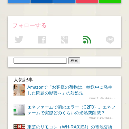
フォローする
line
twitter
facebook
google
feed
人気記事
Amazonで「お客様の荷物は、輸送中に発生
した問題の影響～」の対処法
2026年7月11日 に投稿された
エネファームで初のエラー（C2F0）。エネフ
ァームで実際どのくらいの光熱費削減？
2017年1月14日 に投稿された
東芝のリモコン（WH-RA01EJ）の電池交換