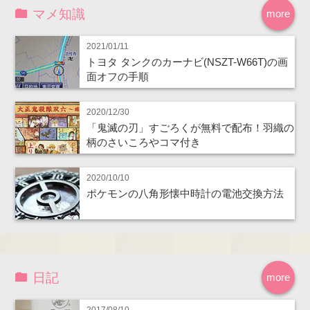
マメ知識
more
2021/01/11
トヨタ タンクのカーナビ(NSZT-W66T)の画
面オフの手順
2020/12/30
「鬼滅の刃」すごろくが無料で配布！羽織の
柄のさいころやコマ付き
2020/10/10
ポケモンの八角形懐中時計の電池交換方法
日記
more