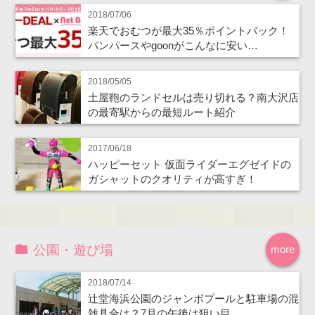
2018/07/06
楽天でおむつが最大35％ポイントバック！
パンパースやgoonがこんなに安い…
2018/05/05
土屋鞄のランドセルは売り切れる？南大沢店
の最寄駅からの最短ルート紹介
2017/06/18
ハッピーセット 仮面ライダーエグゼイドの
ガシャットのクオリティが高すぎ！
公園・遊び場
more
2018/07/14
辻堂海浜公園のジャンボプールと駐車場の混
雑具合は？7月の午後は狙い目