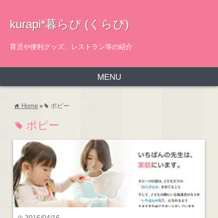
kurapi*暮らぴ (くらぴ)
育児や便利グッズ、レストラン等の紹介
MENU
Home
»
ポピー
home
tag
ポピー
tag
2016/04/16