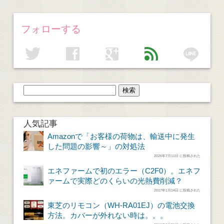
フォローする
line
twitter
facebook
google
feed
人気記事
Amazonで「お客様の荷物は、輸送中に発生
した問題の影響～」の対処法
2026年7月11日 に投稿された
エネファームで初のエラー（C2F0）。エネフ
ァームで実際どのくらいの光熱費削減？
2017年1月14日 に投稿された
東芝のリモコン（WH-RA01EJ）の電池交換
方法。カバーが外れない時は。。。