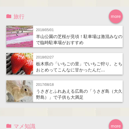
旅行
more
2018/05/01
羊山公園の芝桜が見頃！駐車場は激混みなの
で臨時駐車場がおすすめ
2018/02/27
栃木県の「いちごの里」でいちご狩り。とち
おとめってこんなに甘かったんだ…
2017/08/18
うさぎとふれあえる広島の「うさぎ島（大久
野島）」で子供も大満足
マメ知識
more