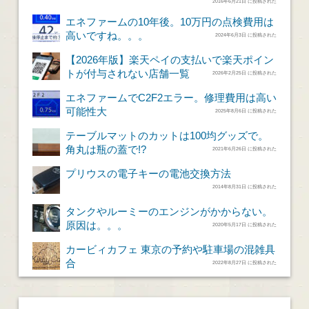
2016年6月21日 に投稿された
エネファームの10年後。10万円の点検費用は
高いですね。。。
2024年6月3日 に投稿された
【2026年版】楽天ペイの支払いで楽天ポイン
トが付与されない店舗一覧
2026年2月25日 に投稿された
エネファームでC2F2エラー。修理費用は高い
可能性大
2025年8月6日 に投稿された
テーブルマットのカットは100均グッズで。
角丸は瓶の蓋で!?
2021年6月26日 に投稿された
プリウスの電子キーの電池交換方法
2014年8月31日 に投稿された
タンクやルーミーのエンジンがかからない。
原因は。。。
2020年5月17日 に投稿された
カービィカフェ 東京の予約や駐車場の混雑具
合
2022年8月27日 に投稿された