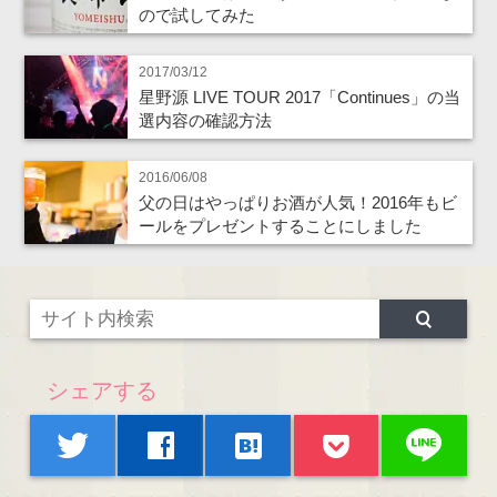
ので試してみた
2017/03/12
星野源 LIVE TOUR 2017「Continues」の当
選内容の確認方法
2016/06/08
父の日はやっぱりお酒が人気！2016年もビ
ールをプレゼントすることにしました
シェアする
line
twitter
facebook
hatenabookmark