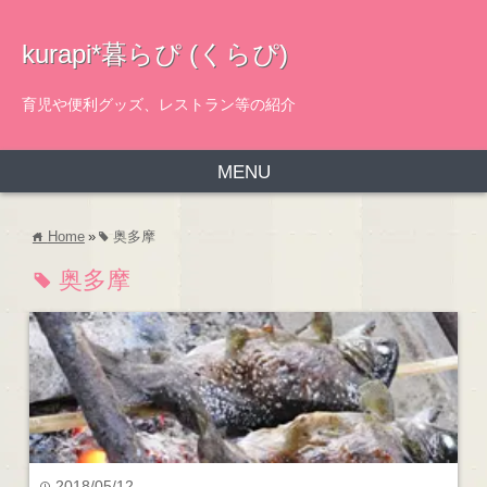
kurapi*暮らぴ (くらぴ)
育児や便利グッズ、レストラン等の紹介
MENU
Home
»
奥多摩
home
tag
奥多摩
tag
2018/05/12