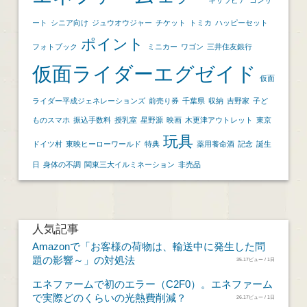
ート
シニア向け
ジュウオウジャー
チケット
トミカ
ハッピーセット
ポイント
フォトブック
ミニカー
ワゴン
三井住友銀行
仮面ライダーエグゼイド
仮面
ライダー平成ジェネレーションズ
前売り券
千葉県
収納
吉野家
子ど
ものスマホ
振込手数料
授乳室
星野源
映画
木更津アウトレット
東京
玩具
ドイツ村
東映ヒーローワールド
特典
薬用養命酒
記念
誕生
日
身体の不調
関東三大イルミネーション
非売品
人気記事
Amazonで「お客様の荷物は、輸送中に発生した問
題の影響～」の対処法
35.17ビュー / 1日
エネファームで初のエラー（C2F0）。エネファーム
で実際どのくらいの光熱費削減？
26.17ビュー / 1日