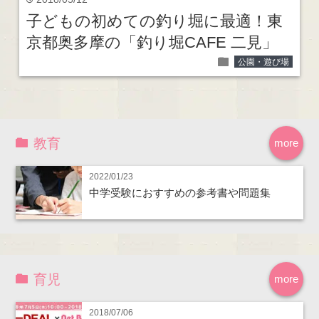
time
子どもの初めての釣り堀に最適！東
京都奥多摩の「釣り堀CAFE 二見」
folder
公園・遊び場
教育
more
2022/01/23
中学受験におすすめの参考書や問題集
育児
more
2018/07/06