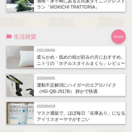
湘南・茅ヶ崎にある古民家ダイニングレスト
ラン「MOKICHI TRATTORIA」
生活雑貨
more
2021/06/06
柔らかめ・低めの枕が好みの方におすすめ。
ニトリの「ホテルスタイルまくら」レビュー
2020/05/05
運動不足解消にハイガーのエアロバイク
（HG-QB-J917B） 静かで快適
2020/04/29
マスク通販で、ほぼ毎日「在庫あり」になる
アイリスオーヤマがすごい