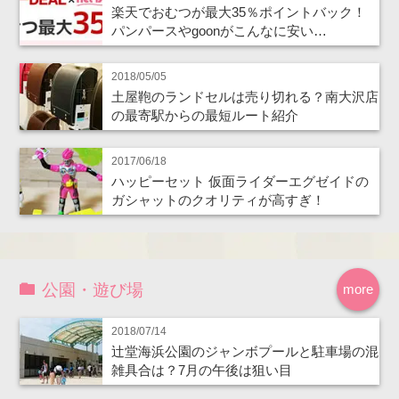
楽天でおむつが最大35％ポイントバック！
パンパースやgoonがこんなに安い…
2018/05/05
土屋鞄のランドセルは売り切れる？南大沢店
の最寄駅からの最短ルート紹介
2017/06/18
ハッピーセット 仮面ライダーエグゼイドの
ガシャットのクオリティが高すぎ！
公園・遊び場
more
2018/07/14
辻堂海浜公園のジャンボプールと駐車場の混
雑具合は？7月の午後は狙い目