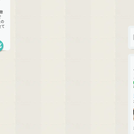
撤
で
たの
全て