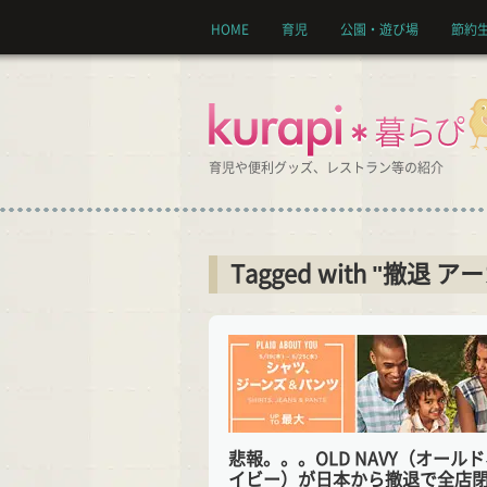
HOME
育児
公園・遊び場
節約
育児や便利グッズ、レストラン等の紹介
Tagged with "撤退 ア
悲報。。。OLD NAVY（オール
イビー）が日本から撤退で全店