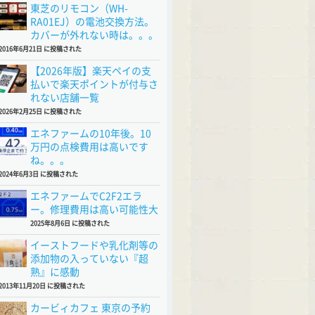
東芝のリモコン（WH-
RA01EJ）の電池交換方法。
カバーが外れない時は。。。
2016年6月21日 に投稿された
【2026年版】楽天ペイの支
払いで楽天ポイントが付与さ
れない店舗一覧
2026年2月25日 に投稿された
エネファームの10年後。10
万円の点検費用は高いです
ね。。。
2024年6月3日 に投稿された
エネファームでC2F2エラ
ー。修理費用は高い可能性大
2025年8月6日 に投稿された
イーストフードや乳化剤等の
添加物の入っていない『超
熟』に感動
2013年11月20日 に投稿された
カービィカフェ 東京の予約