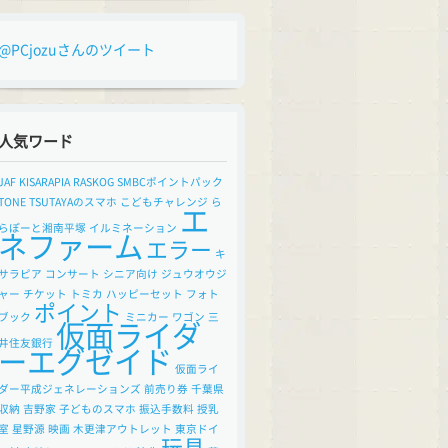
@PCjozuさんのツイート
人気ワード
JAF
KISARAPIA
RASKOG
SMBCポイントパック
TONE
TSUTAYAのスマホ
こどもチャレンジ
ら
エ
らぽーと湘南平塚
イルミネーション
ネファーム
エラー
キ
サラピア
コンサート
シニア向け
ジュウオウジ
ャー
チケット
トミカ
ハッピーセット
フォト
ポイント
ブック
ミニカー
ワゴン
三
仮面ライダ
井住友銀行
ーエグゼイド
仮面ライ
ダー平成ジェネレーションズ
前売り券
千葉県
収納
吉野家
子どものスマホ
振込手数料
授乳
室
星野源
映画
木更津アウトレット
東京ドイ
玩具