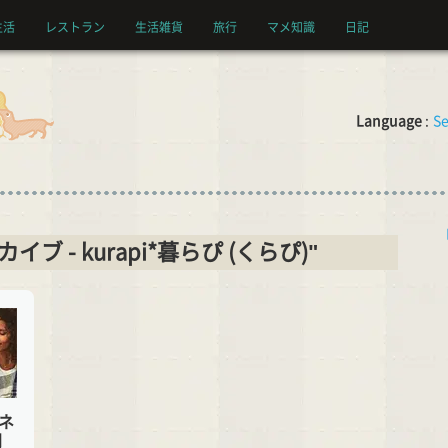
生活
レストラン
生活雑貨
旅行
マメ知識
日記
Language
:
Se
ーカイブ - kurapi*暮らぴ (くらぴ)"
ドネ
閉