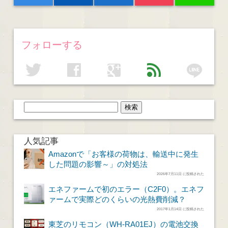
フォローする
line
twitter
facebook
google
feed
人気記事
Amazonで「お客様の荷物は、輸送中に発生
した問題の影響～」の対処法
2026年7月11日 に投稿された
エネファームで初のエラー（C2F0）。エネフ
ァームで実際どのくらいの光熱費削減？
2017年1月14日 に投稿された
東芝のリモコン（WH-RA01EJ）の電池交換