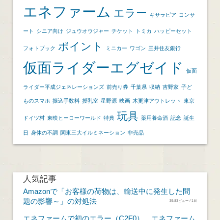
エネファーム
エラー
キサラピア
コンサ
ート
シニア向け
ジュウオウジャー
チケット
トミカ
ハッピーセット
ポイント
フォトブック
ミニカー
ワゴン
三井住友銀行
仮面ライダーエグゼイド
仮面
ライダー平成ジェネレーションズ
前売り券
千葉県
収納
吉野家
子ど
ものスマホ
振込手数料
授乳室
星野源
映画
木更津アウトレット
東京
玩具
ドイツ村
東映ヒーローワールド
特典
薬用養命酒
記念
誕生
日
身体の不調
関東三大イルミネーション
非売品
人気記事
Amazonで「お客様の荷物は、輸送中に発生した問
題の影響～」の対処法
39.83ビュー / 1日
エネファームで初のエラー（C2F0）。エネファーム