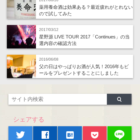
2017/08/10
薬用養命酒は効果ある？最近疲れがとれない
ので試してみた
2017/03/12
星野源 LIVE TOUR 2017「Continues」の当
選内容の確認方法
2016/06/08
父の日はやっぱりお酒が人気！2016年もビ
ールをプレゼントすることにしました
シェアする
line
twitter
facebook
hatenabookmark