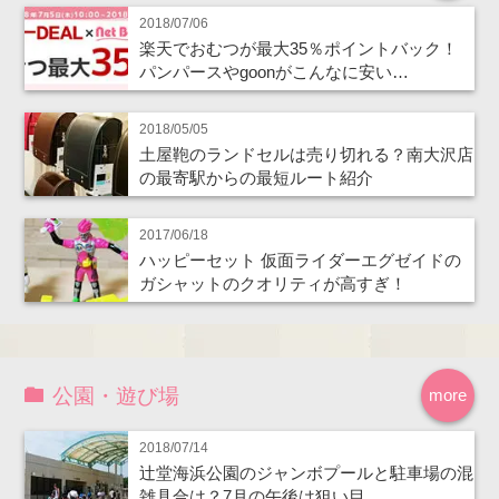
2018/07/06
楽天でおむつが最大35％ポイントバック！
パンパースやgoonがこんなに安い…
2018/05/05
土屋鞄のランドセルは売り切れる？南大沢店
の最寄駅からの最短ルート紹介
2017/06/18
ハッピーセット 仮面ライダーエグゼイドの
ガシャットのクオリティが高すぎ！
公園・遊び場
more
2018/07/14
辻堂海浜公園のジャンボプールと駐車場の混
雑具合は？7月の午後は狙い目