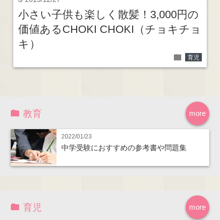
time
小さい子供も楽しく散髪！3,000円の
価値あるCHOKI CHOKI（チョキチョ
キ）
folder
育児
教育
more
2022/01/23
中学受験におすすめの参考書や問題集
育児
more