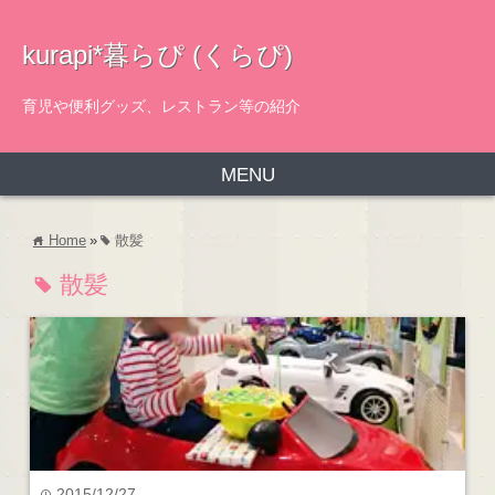
kurapi*暮らぴ (くらぴ)
育児や便利グッズ、レストラン等の紹介
MENU
Home
»
散髪
home
tag
散髪
tag
2015/12/27