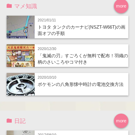
マメ知識
more
2021/01/11
トヨタ タンクのカーナビ(NSZT-W66T)の画
面オフの手順
2020/12/30
「鬼滅の刃」すごろくが無料で配布！羽織の
柄のさいころやコマ付き
2020/10/10
ポケモンの八角形懐中時計の電池交換方法
日記
more