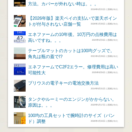
方法。カバーが外れない時は。。。
2016年6月21日 に投稿された
【2026年版】楽天ペイの支払いで楽天ポイン
トが付与されない店舗一覧
2026年2月25日 に投稿された
エネファームの10年後。10万円の点検費用は
高いですね。。。
2024年6月3日 に投稿された
テーブルマットのカットは100均グッズで。
角丸は瓶の蓋で!?
2021年6月26日 に投稿された
エネファームでC2F2エラー。修理費用は高い
可能性大
2025年8月6日 に投稿された
プリウスの電子キーの電池交換方法
2014年8月31日 に投稿された
タンクやルーミーのエンジンがかからない。
原因は。。。
2020年5月17日 に投稿された
100均の工具セットで腕時計のサイズ（バン
ド）調整
2026年2月22日 に投稿された