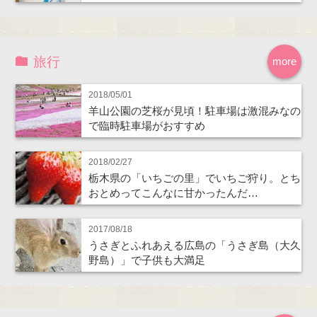
旅行
more
2018/05/01
羊山公園の芝桜が見頃！駐車場は激混みなの
で臨時駐車場がおすすめ
2018/02/27
栃木県の「いちごの里」でいちご狩り。とち
おとめってこんなに甘かったんだ…
2017/08/18
うさぎとふれあえる広島の「うさぎ島（大久
野島）」で子供も大満足