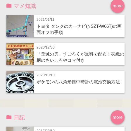
マメ知識
more
2021/01/11
トヨタ タンクのカーナビ(NSZT-W66T)の画
面オフの手順
2020/12/30
「鬼滅の刃」すごろくが無料で配布！羽織の
柄のさいころやコマ付き
2020/10/10
ポケモンの八角形懐中時計の電池交換方法
日記
more