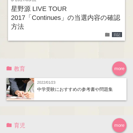
time
星野源 LIVE TOUR
2017「Continues」の当選内容の確認
方法
folder
日記
教育
more
2022/01/23
中学受験におすすめの参考書や問題集
育児
more