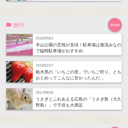
旅行
more
2018/05/01
羊山公園の芝桜が見頃！駐車場は激混みなの
で臨時駐車場がおすすめ
2018/02/27
栃木県の「いちごの里」でいちご狩り。とち
おとめってこんなに甘かったんだ…
2017/08/18
うさぎとふれあえる広島の「うさぎ島（大久
野島）」で子供も大満足