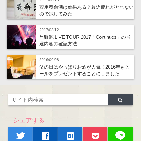
2017/08/10
薬用養命酒は効果ある？最近疲れがとれない
ので試してみた
2017/03/12
星野源 LIVE TOUR 2017「Continues」の当
選内容の確認方法
2016/06/08
父の日はやっぱりお酒が人気！2016年もビ
ールをプレゼントすることにしました
シェアする
line
twitter
facebook
hatenabookmark