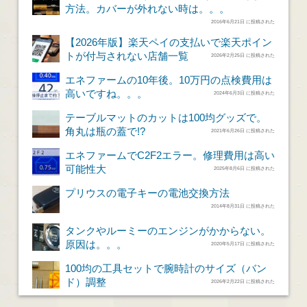
方法。カバーが外れない時は。。。
2016年6月21日 に投稿された
【2026年版】楽天ペイの支払いで楽天ポイン
トが付与されない店舗一覧
2026年2月25日 に投稿された
エネファームの10年後。10万円の点検費用は
高いですね。。。
2024年6月3日 に投稿された
テーブルマットのカットは100均グッズで。
角丸は瓶の蓋で!?
2021年6月26日 に投稿された
エネファームでC2F2エラー。修理費用は高い
可能性大
2025年8月6日 に投稿された
プリウスの電子キーの電池交換方法
2014年8月31日 に投稿された
タンクやルーミーのエンジンがかからない。
原因は。。。
2020年5月17日 に投稿された
100均の工具セットで腕時計のサイズ（バン
ド）調整
2026年2月22日 に投稿された