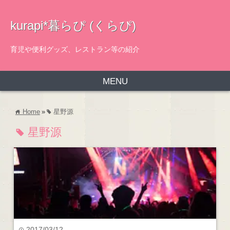
kurapi*暮らぴ (くらぴ)
育児や便利グッズ、レストラン等の紹介
MENU
Home
»
星野源
home
tag
星野源
tag
2017/03/12