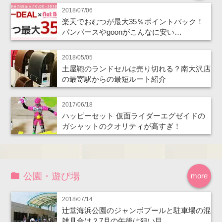
2018/07/06
楽天でおむつが最大35％ポイントバック！
パンパースやgoonがこんなに安い…
2018/05/05
土屋鞄のランドセルは売り切れる？南大沢店
の最寄駅からの最短ルート紹介
2017/06/18
ハッピーセット 仮面ライダーエグゼイドの
ガシャットのクオリティが高すぎ！
公園・遊び場
more
2018/07/14
辻堂海浜公園のジャンボプールと駐車場の混
雑具合は？7月の午後は狙い目