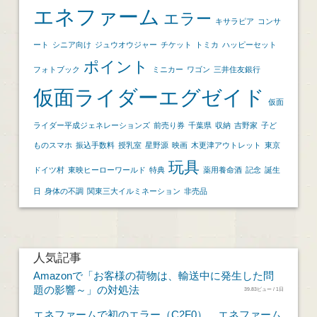
エネファーム
エラー
キサラピア
コンサ
ート
シニア向け
ジュウオウジャー
チケット
トミカ
ハッピーセット
ポイント
フォトブック
ミニカー
ワゴン
三井住友銀行
仮面ライダーエグゼイド
仮面
ライダー平成ジェネレーションズ
前売り券
千葉県
収納
吉野家
子ど
ものスマホ
振込手数料
授乳室
星野源
映画
木更津アウトレット
東京
玩具
ドイツ村
東映ヒーローワールド
特典
薬用養命酒
記念
誕生
日
身体の不調
関東三大イルミネーション
非売品
人気記事
Amazonで「お客様の荷物は、輸送中に発生した問
題の影響～」の対処法
39.83ビュー / 1日
エネファームで初のエラー（C2F0）。エネファーム