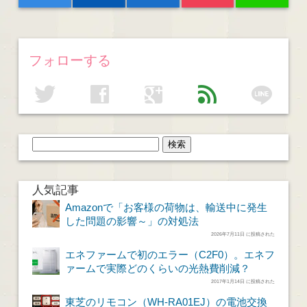
フォローする
line
twitter
facebook
google
feed
人気記事
Amazonで「お客様の荷物は、輸送中に発生
した問題の影響～」の対処法
2026年7月11日 に投稿された
エネファームで初のエラー（C2F0）。エネフ
ァームで実際どのくらいの光熱費削減？
2017年1月14日 に投稿された
東芝のリモコン（WH-RA01EJ）の電池交換