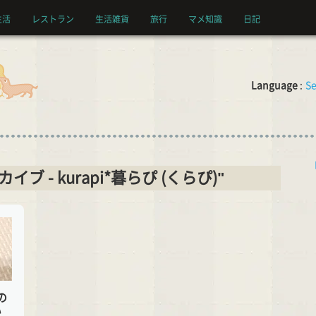
生活
レストラン
生活雑貨
旅行
マメ知識
日記
Language
:
Se
ーカイブ - kurapi*暮らぴ (くらぴ)"
の
い