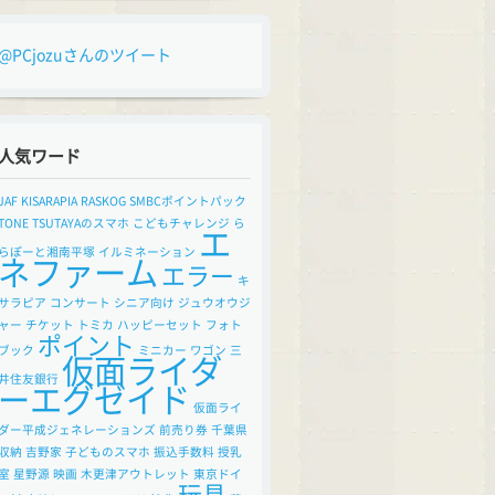
@PCjozuさんのツイート
人気ワード
JAF
KISARAPIA
RASKOG
SMBCポイントパック
TONE
TSUTAYAのスマホ
こどもチャレンジ
ら
エ
らぽーと湘南平塚
イルミネーション
ネファーム
エラー
キ
サラピア
コンサート
シニア向け
ジュウオウジ
ャー
チケット
トミカ
ハッピーセット
フォト
ポイント
ブック
ミニカー
ワゴン
三
仮面ライダ
井住友銀行
ーエグゼイド
仮面ライ
ダー平成ジェネレーションズ
前売り券
千葉県
収納
吉野家
子どものスマホ
振込手数料
授乳
室
星野源
映画
木更津アウトレット
東京ドイ
玩具