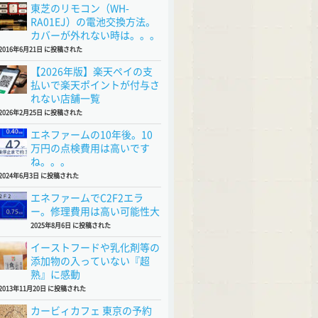
東芝のリモコン（WH-
RA01EJ）の電池交換方法。
カバーが外れない時は。。。
2016年6月21日 に投稿された
【2026年版】楽天ペイの支
払いで楽天ポイントが付与さ
れない店舗一覧
2026年2月25日 に投稿された
エネファームの10年後。10
万円の点検費用は高いです
ね。。。
2024年6月3日 に投稿された
エネファームでC2F2エラ
ー。修理費用は高い可能性大
2025年8月6日 に投稿された
イーストフードや乳化剤等の
添加物の入っていない『超
熟』に感動
2013年11月20日 に投稿された
カービィカフェ 東京の予約