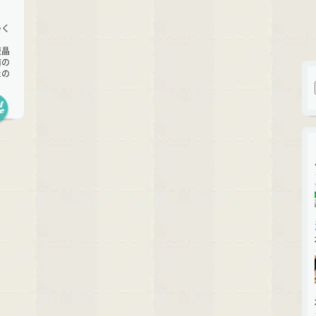
多く
。
液晶
前の
たの