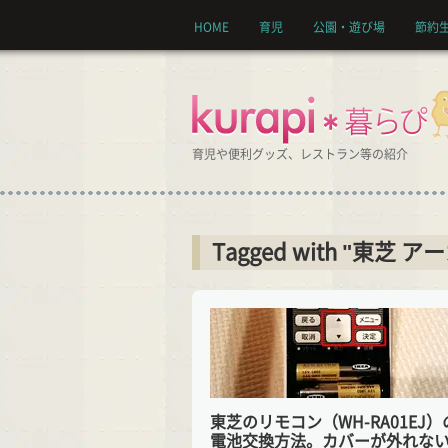
HOME
育児
公園・遊び場
節約
育児や便利グッズ、レストラン等の紹介
Tagged with "東芝 ア
東芝のリモコン（WH-RA01EJ）
電池交換方法。カバーが外れな