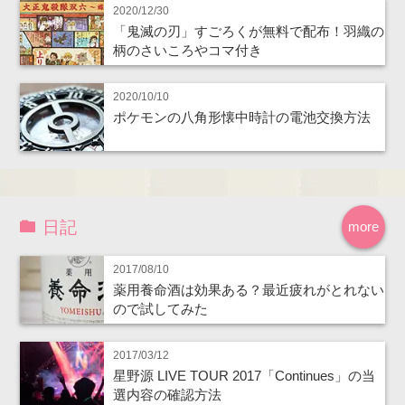
2020/12/30
「鬼滅の刃」すごろくが無料で配布！羽織の
柄のさいころやコマ付き
2020/10/10
ポケモンの八角形懐中時計の電池交換方法
日記
more
2017/08/10
薬用養命酒は効果ある？最近疲れがとれない
ので試してみた
2017/03/12
星野源 LIVE TOUR 2017「Continues」の当
選内容の確認方法