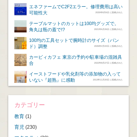
エネファームでC2F2エラー。修理費用は高い
可能性大
2025年8月6日 に投稿された
テーブルマットのカットは100均グッズで。
角丸は瓶の蓋で!?
2021年6月26日 に投稿された
100均の工具セットで腕時計のサイズ（バン
ド）調整
2026年2月22日 に投稿された
カービィカフェ 東京の予約や駐車場の混雑具
合
2022年8月27日 に投稿された
イーストフードや乳化剤等の添加物の入って
いない『超熟』に感動
2013年11月20日 に投稿された
カテゴリー
教育
(1)
育児
(230)