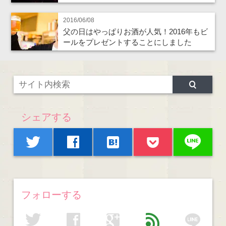
2016/06/08
父の日はやっぱりお酒が人気！2016年もビ
ールをプレゼントすることにしました
シェアする
line
twitter
facebook
hatenabookmark
フォローする
line
twitter
facebook
google
feed