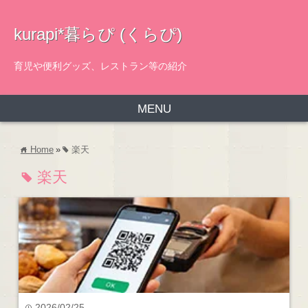
kurapi*暮らぴ (くらぴ)
育児や便利グッズ、レストラン等の紹介
MENU
Home
»
楽天
home
tag
楽天
tag
2026/02/25