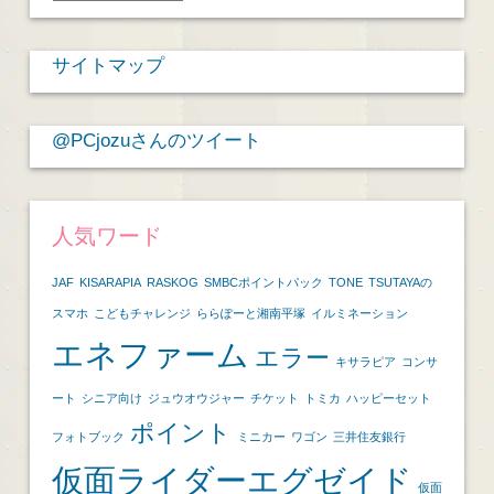
ー
カ
サイトマップ
イ
ブ
@PCjozuさんのツイート
人気ワード
JAF
KISARAPIA
RASKOG
SMBCポイントパック
TONE
TSUTAYAの
スマホ
こどもチャレンジ
ららぽーと湘南平塚
イルミネーション
エネファーム
エラー
キサラピア
コンサ
ート
シニア向け
ジュウオウジャー
チケット
トミカ
ハッピーセット
ポイント
フォトブック
ミニカー
ワゴン
三井住友銀行
仮面ライダーエグゼイド
仮面