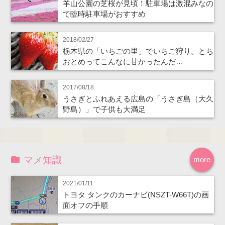
羊山公園の芝桜が見頃！駐車場は激混みなの
で臨時駐車場がおすすめ
2018/02/27
栃木県の「いちごの里」でいちご狩り。とち
おとめってこんなに甘かったんだ…
2017/08/18
うさぎとふれあえる広島の「うさぎ島（大久
野島）」で子供も大満足
マメ知識
more
2021/01/11
トヨタ タンクのカーナビ(NSZT-W66T)の画
面オフの手順