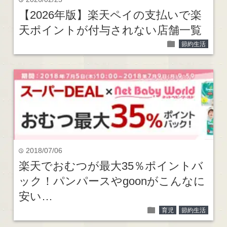
time
【2026年版】楽天ペイの支払いで楽
天ポイントが付与されない店舗一覧
folder
節約生活
2018/07/06
time
楽天でおむつが最大35％ポイントバ
ック！パンパースやgoonがこんなに
安い…
folder
育児
節約生活