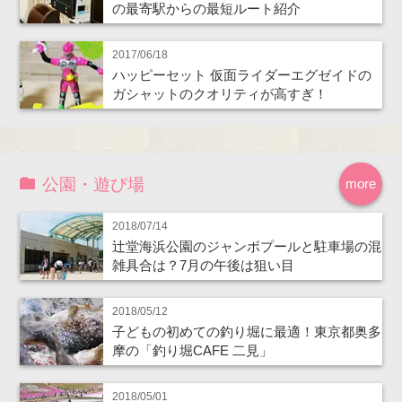
の最寄駅からの最短ルート紹介
2017/06/18
ハッピーセット 仮面ライダーエグゼイドの
ガシャットのクオリティが高すぎ！
公園・遊び場
more
2018/07/14
辻堂海浜公園のジャンボプールと駐車場の混
雑具合は？7月の午後は狙い目
2018/05/12
子どもの初めての釣り堀に最適！東京都奥多
摩の「釣り堀CAFE 二見」
2018/05/01