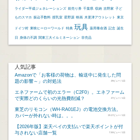
ライダー平成ジェネレーションズ
前売り券
千葉県
収納
吉野家
子ど
ものスマホ
振込手数料
授乳室
星野源
映画
木更津アウトレット
東京
玩具
ドイツ村
東映ヒーローワールド
特典
薬用養命酒
記念
誕生
日
身体の不調
関東三大イルミネーション
非売品
人気記事
Amazonで「お客様の荷物は、輸送中に発生した問
題の影響～」の対処法
29ビュー / 1日
エネファームで初のエラー（C2F0）。エネファーム
で実際どのくらいの光熱費削減？
27ビュー / 1日
東芝のリモコン（WH-RA01EJ）の電池交換方法。
カバーが外れない時は。。。
19.17ビュー / 1日
【2026年版】楽天ペイの支払いで楽天ポイントが付
与されない店舗一覧
7.50ビュー / 1日