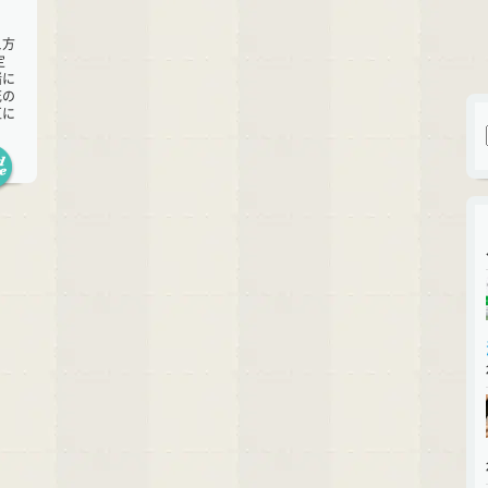
え方
定
緒に
花の
区に