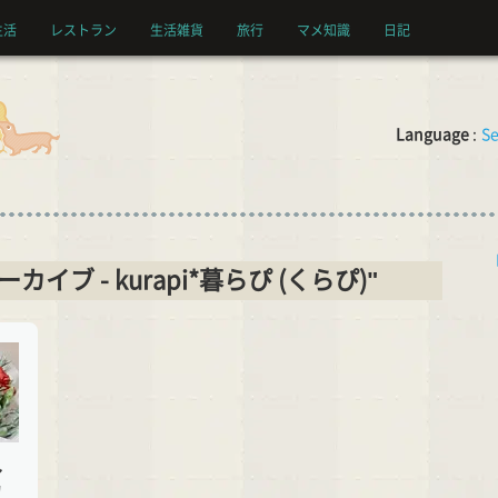
生活
レストラン
生活雑貨
旅行
マメ知識
日記
Language
:
Se
アーカイブ - kurapi*暮らぴ (くらぴ)"
ル
カ