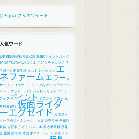
@PCjozuさんのツイート
人気ワード
JAF
KISARAPIA
RASKOG
SMBCポイントパック
TONE
TSUTAYAのスマホ
こどもチャレンジ
ら
エ
らぽーと湘南平塚
イルミネーション
ネファーム
エラー
キ
サラピア
コンサート
シニア向け
ジュウオウジ
ャー
チケット
トミカ
ハッピーセット
フォト
ポイント
ブック
ミニカー
ワゴン
三
仮面ライダ
井住友銀行
ーエグゼイド
仮面ライ
ダー平成ジェネレーションズ
前売り券
千葉県
収納
吉野家
子どものスマホ
振込手数料
授乳
室
星野源
映画
木更津アウトレット
東京ドイ
玩具