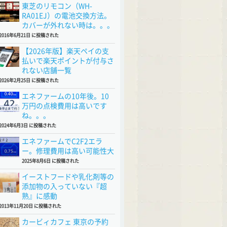
東芝のリモコン（WH-
RA01EJ）の電池交換方法。
カバーが外れない時は。。。
2016年6月21日 に投稿された
【2026年版】楽天ペイの支
払いで楽天ポイントが付与さ
れない店舗一覧
2026年2月25日 に投稿された
エネファームの10年後。10
万円の点検費用は高いです
ね。。。
2024年6月3日 に投稿された
エネファームでC2F2エラ
ー。修理費用は高い可能性大
2025年8月6日 に投稿された
イーストフードや乳化剤等の
添加物の入っていない『超
熟』に感動
2013年11月20日 に投稿された
カービィカフェ 東京の予約