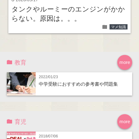
time
タンクやルーミーのエンジンがかか
らない。原因は。。。
folder
マメ知識
教育
more
2022/01/23
中学受験におすすめの参考書や問題集
育児
more
2018/07/06