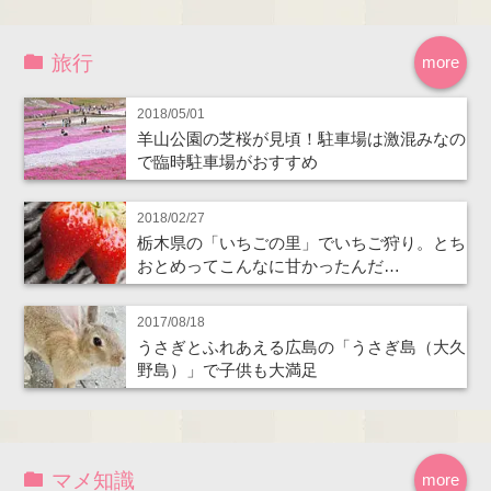
旅行
more
2018/05/01
羊山公園の芝桜が見頃！駐車場は激混みなの
で臨時駐車場がおすすめ
2018/02/27
栃木県の「いちごの里」でいちご狩り。とち
おとめってこんなに甘かったんだ…
2017/08/18
うさぎとふれあえる広島の「うさぎ島（大久
野島）」で子供も大満足
マメ知識
more