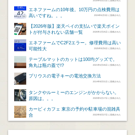
2016年6月21日 に投稿された
エネファームの10年後。10万円の点検費用は
高いですね。。。
2024年6月3日 に投稿された
【2026年版】楽天ペイの支払いで楽天ポイン
トが付与されない店舗一覧
2026年2月25日 に投稿された
エネファームでC2F2エラー。修理費用は高い
可能性大
2025年8月6日 に投稿された
テーブルマットのカットは100均グッズで。
角丸は瓶の蓋で!?
2021年6月26日 に投稿された
プリウスの電子キーの電池交換方法
2014年8月31日 に投稿された
タンクやルーミーのエンジンがかからない。
原因は。。。
2020年5月17日 に投稿された
カービィカフェ 東京の予約や駐車場の混雑具
合
2022年8月27日 に投稿された