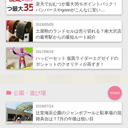
楽天でおむつが最大35％ポイントバック！
パンパースやgoonがこんなに安い…
2018/05/05
土屋鞄のランドセルは売り切れる？南大沢店
の最寄駅からの最短ルート紹介
2017/06/18
ハッピーセット 仮面ライダーエグゼイドの
ガシャットのクオリティが高すぎ！
公園・遊び場
more
2018/07/14
辻堂海浜公園のジャンボプールと駐車場の混
雑具合は？7月の午後は狙い目