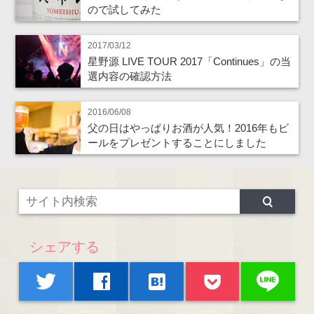
ので試してみた
2017/03/12
星野源 LIVE TOUR 2017「Continues」の当
選内容の確認方法
2016/06/08
父の日はやっぱりお酒が人気！2016年もビ
ールをプレゼントすることにしました
シェアする
line
twitter
facebook
hatenabookmark