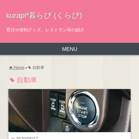
kurapi*暮らぴ (くらぴ)
育児や便利グッズ、レストラン等の紹介
MENU
Home
»
自動車
home
tag
自動車
tag
2020/05/17