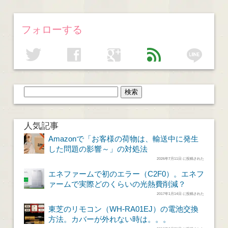
フォローする
line
twitter
facebook
google
feed
人気記事
Amazonで「お客様の荷物は、輸送中に発生
した問題の影響～」の対処法
2026年7月11日 に投稿された
エネファームで初のエラー（C2F0）。エネフ
ァームで実際どのくらいの光熱費削減？
2017年1月14日 に投稿された
東芝のリモコン（WH-RA01EJ）の電池交換
方法。カバーが外れない時は。。。