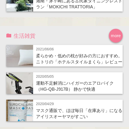
湘南・茅ヶ崎にある古民家ダイニングレスト
ラン「MOKICHI TRATTORIA」
生活雑貨
more
2021/06/06
柔らかめ・低めの枕が好みの方におすすめ。
ニトリの「ホテルスタイルまくら」レビュー
2020/05/05
運動不足解消にハイガーのエアロバイク
（HG-QB-J917B） 静かで快適
2020/04/29
マスク通販で、ほぼ毎日「在庫あり」になる
アイリスオーヤマがすごい