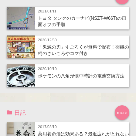
2021/01/11
トヨタ タンクのカーナビ(NSZT-W66T)の画
面オフの手順
2020/12/30
「鬼滅の刃」すごろくが無料で配布！羽織の
柄のさいころやコマ付き
2020/10/10
ポケモンの八角形懐中時計の電池交換方法
日記
more
2017/08/10
薬用養命酒は効果ある？最近疲れがとれない