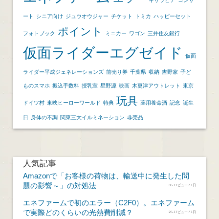
ート
シニア向け
ジュウオウジャー
チケット
トミカ
ハッピーセット
ポイント
フォトブック
ミニカー
ワゴン
三井住友銀行
仮面ライダーエグゼイド
仮面
ライダー平成ジェネレーションズ
前売り券
千葉県
収納
吉野家
子ど
ものスマホ
振込手数料
授乳室
星野源
映画
木更津アウトレット
東京
玩具
ドイツ村
東映ヒーローワールド
特典
薬用養命酒
記念
誕生
日
身体の不調
関東三大イルミネーション
非売品
人気記事
Amazonで「お客様の荷物は、輸送中に発生した問
題の影響～」の対処法
35.17ビュー / 1日
エネファームで初のエラー（C2F0）。エネファーム
で実際どのくらいの光熱費削減？
26.17ビュー / 1日