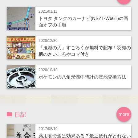
2021/01/11
トヨタ タンクのカーナビ(NSZT-W66T)の画
面オフの手順
2020/12/30
「鬼滅の刃」すごろくが無料で配布！羽織の
柄のさいころやコマ付き
2020/10/10
ポケモンの八角形懐中時計の電池交換方法
日記
more
2017/08/10
薬用養命酒は効果ある？最近疲れがとれない