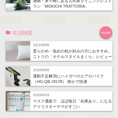
湘南・茅ヶ崎にある古民家ダイニングレスト
ラン「MOKICHI TRATTORIA」
生活雑貨
more
2021/06/06
柔らかめ・低めの枕が好みの方におすすめ。
ニトリの「ホテルスタイルまくら」レビュー
2020/05/05
運動不足解消にハイガーのエアロバイク
（HG-QB-J917B） 静かで快適
2020/04/29
マスク通販で、ほぼ毎日「在庫あり」になる
アイリスオーヤマがすごい