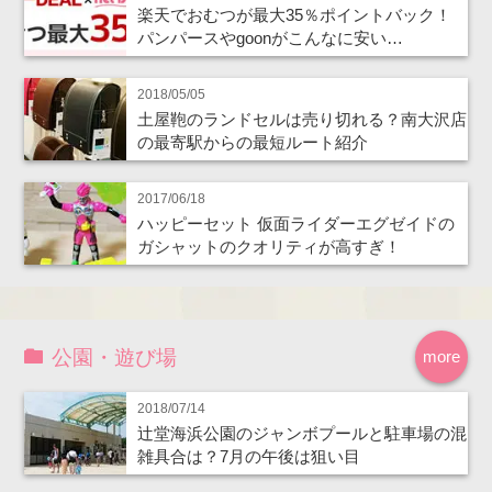
楽天でおむつが最大35％ポイントバック！
パンパースやgoonがこんなに安い…
2018/05/05
土屋鞄のランドセルは売り切れる？南大沢店
の最寄駅からの最短ルート紹介
2017/06/18
ハッピーセット 仮面ライダーエグゼイドの
ガシャットのクオリティが高すぎ！
公園・遊び場
more
2018/07/14
辻堂海浜公園のジャンボプールと駐車場の混
雑具合は？7月の午後は狙い目