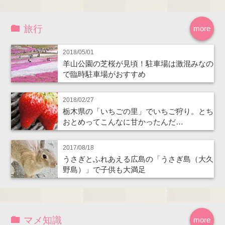
旅行
more
2018/05/01
羊山公園の芝桜が見頃！駐車場は激混みなの
で臨時駐車場がおすすめ
2018/02/27
栃木県の「いちごの里」でいちご狩り。とち
おとめってこんなに甘かったんだ…
2017/08/18
うさぎとふれあえる広島の「うさぎ島（大久
野島）」で子供も大満足
マメ知識
more