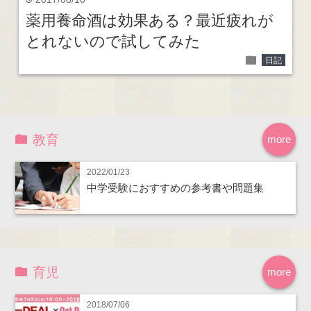
time
薬用養命酒は効果ある？最近疲れが
とれないので試してみた
folder
日記
教育
more
2022/01/23
中学受験におすすめの参考書や問題集
育児
more
2018/07/06