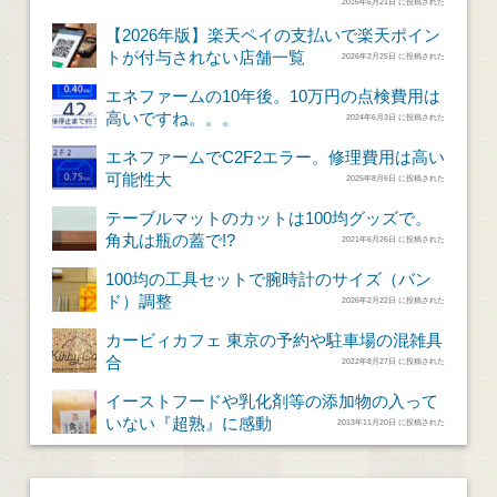
2016年6月21日 に投稿された
【2026年版】楽天ペイの支払いで楽天ポイン
トが付与されない店舗一覧
2026年2月25日 に投稿された
エネファームの10年後。10万円の点検費用は
高いですね。。。
2024年6月3日 に投稿された
エネファームでC2F2エラー。修理費用は高い
可能性大
2025年8月6日 に投稿された
テーブルマットのカットは100均グッズで。
角丸は瓶の蓋で!?
2021年6月26日 に投稿された
100均の工具セットで腕時計のサイズ（バン
ド）調整
2026年2月22日 に投稿された
カービィカフェ 東京の予約や駐車場の混雑具
合
2022年8月27日 に投稿された
イーストフードや乳化剤等の添加物の入って
いない『超熟』に感動
2013年11月20日 に投稿された