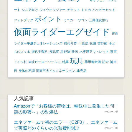
ート
シニア向け
ジュウオウジャー
チケット
トミカ
ハッピーセット
ポイント
フォトブック
ミニカー
ワゴン
三井住友銀行
仮面ライダーエグゼイド
仮面
ライダー平成ジェネレーションズ
前売り券
千葉県
収納
吉野家
子ど
ものスマホ
振込手数料
授乳室
星野源
映画
木更津アウトレット
東京
玩具
ドイツ村
東映ヒーローワールド
特典
薬用養命酒
記念
誕生
日
身体の不調
関東三大イルミネーション
非売品
人気記事
Amazonで「お客様の荷物は、輸送中に発生した問
題の影響～」の対処法
29ビュー / 1日
エネファームで初のエラー（C2F0）。エネファーム
で実際どのくらいの光熱費削減？
27ビュー / 1日