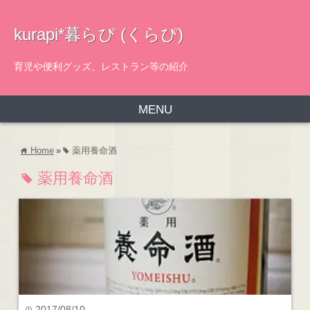
kurapi*暮らぴ (くらぴ)
育児や便利グッズ、レストラン等の紹介
MENU
Home
»
薬用養命酒
home
tag
薬用養命酒
tag
2017/08/10