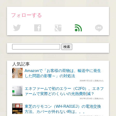
フォローする
line
twitter
facebook
google
feed
人気記事
Amazonで「お客様の荷物は、輸送中に発生
した問題の影響～」の対処法
2026年7月11日 に投稿された
エネファームで初のエラー（C2F0）。エネフ
ァームで実際どのくらいの光熱費削減？
2017年1月14日 に投稿された
東芝のリモコン（WH-RA01EJ）の電池交換
方法。カバーが外れない時は。。。