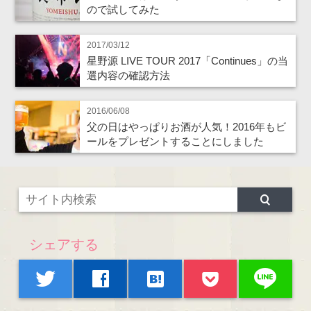
ので試してみた
2017/03/12
星野源 LIVE TOUR 2017「Continues」の当
選内容の確認方法
2016/06/08
父の日はやっぱりお酒が人気！2016年もビ
ールをプレゼントすることにしました
シェアする
line
twitter
facebook
hatenabookmark