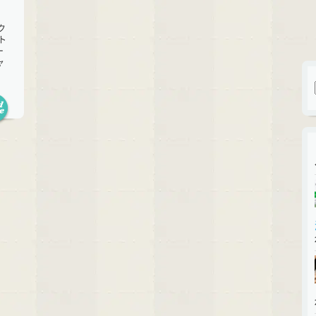
ク
ト
ー
ャ