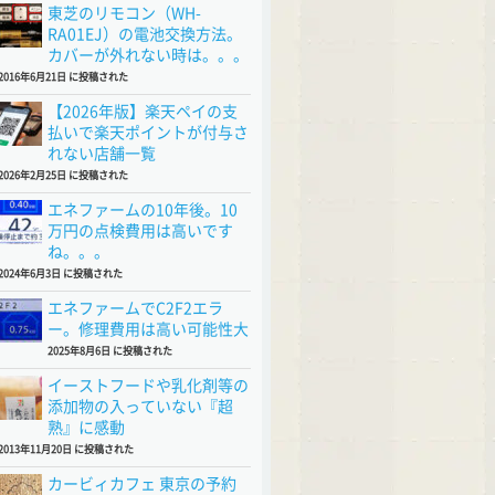
東芝のリモコン（WH-
RA01EJ）の電池交換方法。
カバーが外れない時は。。。
2016年6月21日 に投稿された
【2026年版】楽天ペイの支
払いで楽天ポイントが付与さ
れない店舗一覧
2026年2月25日 に投稿された
エネファームの10年後。10
万円の点検費用は高いです
ね。。。
2024年6月3日 に投稿された
エネファームでC2F2エラ
ー。修理費用は高い可能性大
2025年8月6日 に投稿された
イーストフードや乳化剤等の
添加物の入っていない『超
熟』に感動
2013年11月20日 に投稿された
カービィカフェ 東京の予約