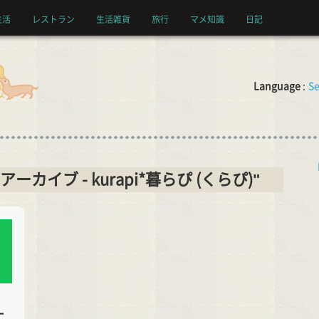
生活
レストラン
生活雑貨
旅行
マメ知識
日記
Language
:
Se
PAY アーカイブ - kurapi*暮らぴ (くらぴ)"
ま
ー