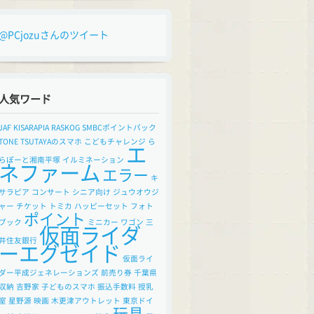
@PCjozuさんのツイート
人気ワード
JAF
KISARAPIA
RASKOG
SMBCポイントパック
TONE
TSUTAYAのスマホ
こどもチャレンジ
ら
エ
らぽーと湘南平塚
イルミネーション
ネファーム
エラー
キ
サラピア
コンサート
シニア向け
ジュウオウジ
ャー
チケット
トミカ
ハッピーセット
フォト
ポイント
ブック
ミニカー
ワゴン
三
仮面ライダ
井住友銀行
ーエグゼイド
仮面ライ
ダー平成ジェネレーションズ
前売り券
千葉県
収納
吉野家
子どものスマホ
振込手数料
授乳
室
星野源
映画
木更津アウトレット
東京ドイ
玩具