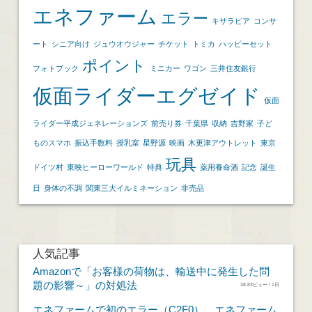
エネファーム
エラー
キサラピア
コンサ
ート
シニア向け
ジュウオウジャー
チケット
トミカ
ハッピーセット
ポイント
フォトブック
ミニカー
ワゴン
三井住友銀行
仮面ライダーエグゼイド
仮面
ライダー平成ジェネレーションズ
前売り券
千葉県
収納
吉野家
子ど
ものスマホ
振込手数料
授乳室
星野源
映画
木更津アウトレット
東京
玩具
ドイツ村
東映ヒーローワールド
特典
薬用養命酒
記念
誕生
日
身体の不調
関東三大イルミネーション
非売品
人気記事
Amazonで「お客様の荷物は、輸送中に発生した問
題の影響～」の対処法
38.83ビュー / 1日
エネファームで初のエラー（C2F0）。エネファーム