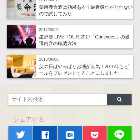
2017/08/10
薬用養命酒は効果ある？最近疲れがとれない
ので試してみた
2017/03/12
星野源 LIVE TOUR 2017「Continues」の当
選内容の確認方法
2016/06/08
父の日はやっぱりお酒が人気！2016年もビ
ールをプレゼントすることにしました
シェアする
line
twitter
facebook
hatenabookmark