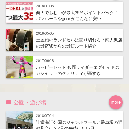
2018/07/06
楽天でおむつが最大35％ポイントバック！
パンパースやgoonがこんなに安い…
2018/05/05
土屋鞄のランドセルは売り切れる？南大沢店
の最寄駅からの最短ルート紹介
2017/06/18
ハッピーセット 仮面ライダーエグゼイドの
ガシャットのクオリティが高すぎ！
公園・遊び場
more
2018/07/14
辻堂海浜公園のジャンボプールと駐車場の混
雑具合は？7月の午後は狙い目