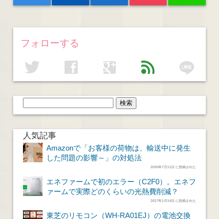
フォローする
line
twitter
facebook
google
feed
人気記事
Amazonで「お客様の荷物は、輸送中に発生
した問題の影響～」の対処法
2026年7月11日 に投稿された
エネファームで初のエラー（C2F0）。エネフ
ァームで実際どのくらいの光熱費削減？
2017年1月14日 に投稿された
東芝のリモコン（WH-RA01EJ）の電池交換