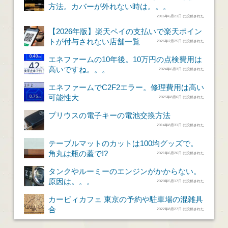
方法。カバーが外れない時は。。。
2016年6月21日 に投稿された
【2026年版】楽天ペイの支払いで楽天ポイン
トが付与されない店舗一覧
2026年2月25日 に投稿された
エネファームの10年後。10万円の点検費用は
高いですね。。。
2024年6月3日 に投稿された
エネファームでC2F2エラー。修理費用は高い
可能性大
2025年8月6日 に投稿された
プリウスの電子キーの電池交換方法
2014年8月31日 に投稿された
テーブルマットのカットは100均グッズで。
角丸は瓶の蓋で!?
2021年6月26日 に投稿された
タンクやルーミーのエンジンがかからない。
原因は。。。
2020年5月17日 に投稿された
カービィカフェ 東京の予約や駐車場の混雑具
合
2022年8月27日 に投稿された