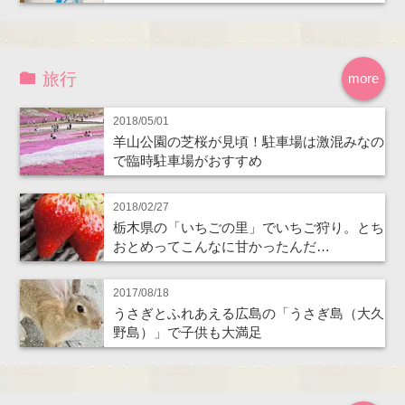
旅行
more
2018/05/01
羊山公園の芝桜が見頃！駐車場は激混みなの
で臨時駐車場がおすすめ
2018/02/27
栃木県の「いちごの里」でいちご狩り。とち
おとめってこんなに甘かったんだ…
2017/08/18
うさぎとふれあえる広島の「うさぎ島（大久
野島）」で子供も大満足