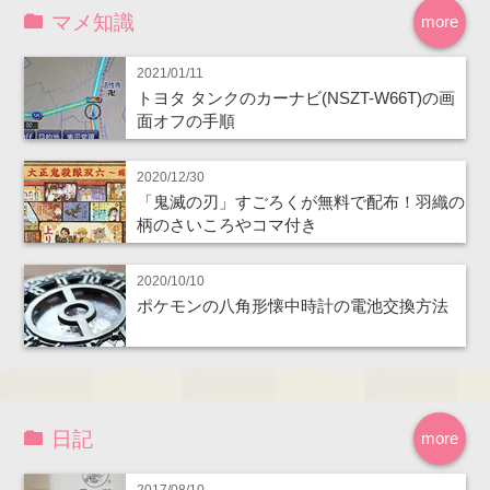
マメ知識
more
2021/01/11
トヨタ タンクのカーナビ(NSZT-W66T)の画
面オフの手順
2020/12/30
「鬼滅の刃」すごろくが無料で配布！羽織の
柄のさいころやコマ付き
2020/10/10
ポケモンの八角形懐中時計の電池交換方法
日記
more