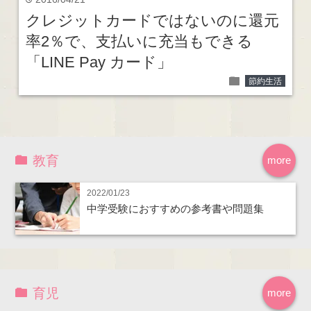
time
クレジットカードではないのに還元
率2％で、支払いに充当もできる
「LINE Pay カード」
folder
節約生活
教育
more
2022/01/23
中学受験におすすめの参考書や問題集
育児
more