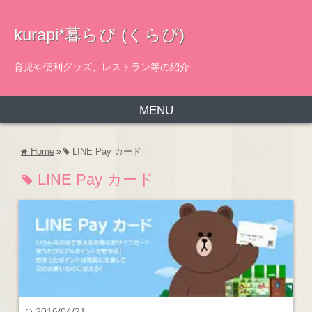
kurapi*暮らぴ (くらぴ)
育児や便利グッズ、レストラン等の紹介
MENU
Home
»
LINE Pay カード
home
tag
LINE Pay カード
tag
2016/04/21