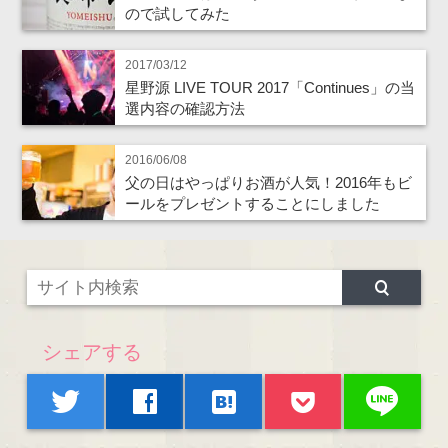
ので試してみた
2017/03/12
星野源 LIVE TOUR 2017「Continues」の当
選内容の確認方法
2016/06/08
父の日はやっぱりお酒が人気！2016年もビ
ールをプレゼントすることにしました
シェアする
line
twitter
facebook
hatenabookmark