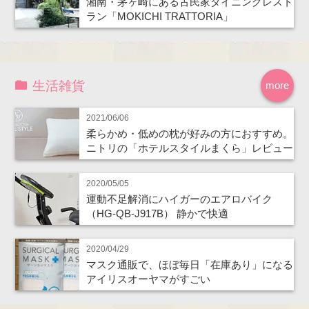
湘南・茅ヶ崎にある古民家ダイニングレスト
ラン「MOKICHI TRATTORIA」
生活雑貨
more
2021/06/06
柔らかめ・低めの枕が好みの方におすすめ。
ニトリの「ホテルスタイルまくら」レビュー
2020/05/05
運動不足解消にハイガーのエアロバイク
（HG-QB-J917B） 静かで快適
2020/04/29
マスク通販で、ほぼ毎日「在庫あり」になる
アイリスオーヤマがすごい