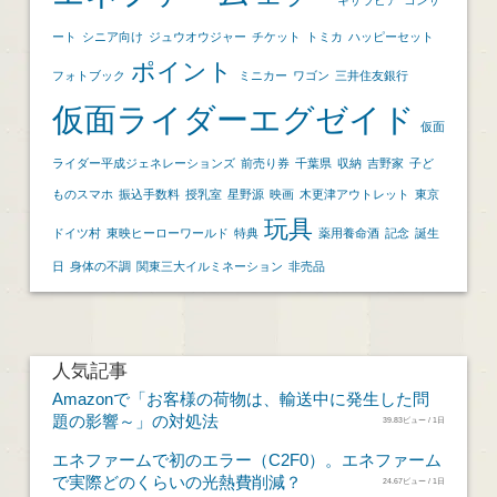
ート
シニア向け
ジュウオウジャー
チケット
トミカ
ハッピーセット
ポイント
フォトブック
ミニカー
ワゴン
三井住友銀行
仮面ライダーエグゼイド
仮面
ライダー平成ジェネレーションズ
前売り券
千葉県
収納
吉野家
子ど
ものスマホ
振込手数料
授乳室
星野源
映画
木更津アウトレット
東京
玩具
ドイツ村
東映ヒーローワールド
特典
薬用養命酒
記念
誕生
日
身体の不調
関東三大イルミネーション
非売品
人気記事
Amazonで「お客様の荷物は、輸送中に発生した問
題の影響～」の対処法
39.83ビュー / 1日
エネファームで初のエラー（C2F0）。エネファーム
で実際どのくらいの光熱費削減？
24.67ビュー / 1日