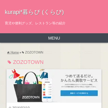
kurapi*暮らぴ (くらぴ)
育児や便利グッズ、レストラン等の紹介
MENU
Home
»
ZOZOTOWN
home
tag
ZOZOTOWN
tag
2016/02/10