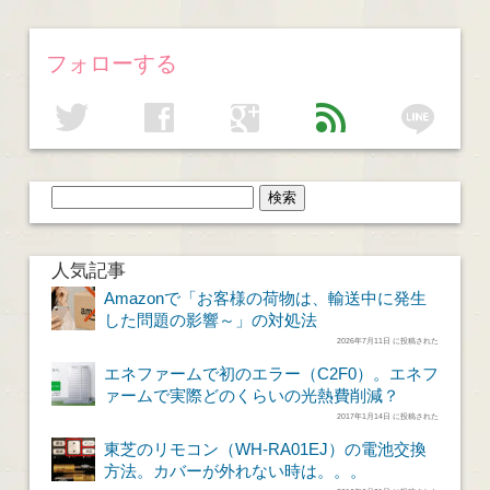
フォローする
line
twitter
facebook
google
feed
人気記事
Amazonで「お客様の荷物は、輸送中に発生
した問題の影響～」の対処法
2026年7月11日 に投稿された
エネファームで初のエラー（C2F0）。エネフ
ァームで実際どのくらいの光熱費削減？
2017年1月14日 に投稿された
東芝のリモコン（WH-RA01EJ）の電池交換
方法。カバーが外れない時は。。。