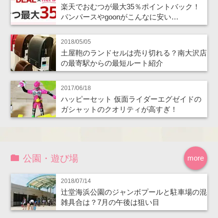
楽天でおむつが最大35％ポイントバック！
パンパースやgoonがこんなに安い…
2018/05/05
土屋鞄のランドセルは売り切れる？南大沢店
の最寄駅からの最短ルート紹介
2017/06/18
ハッピーセット 仮面ライダーエグゼイドの
ガシャットのクオリティが高すぎ！
公園・遊び場
more
2018/07/14
辻堂海浜公園のジャンボプールと駐車場の混
雑具合は？7月の午後は狙い目