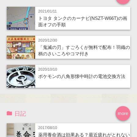
2021/01/11
トヨタ タンクのカーナビ(NSZT-W66T)の画
面オフの手順
2020/12/30
「鬼滅の刃」すごろくが無料で配布！羽織の
柄のさいころやコマ付き
2020/10/10
ポケモンの八角形懐中時計の電池交換方法
日記
more
2017/08/10
薬用養命酒は効果ある？最近疲れがとれない