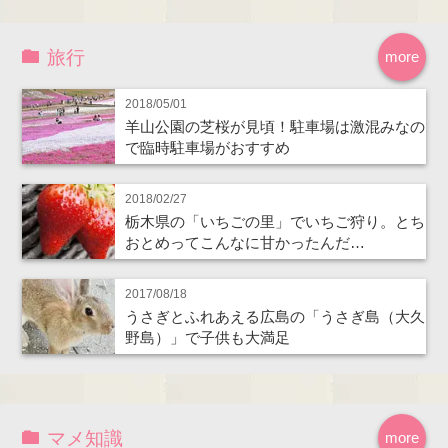
旅行
more
2018/05/01
羊山公園の芝桜が見頃！駐車場は激混みなの
で臨時駐車場がおすすめ
2018/02/27
栃木県の「いちごの里」でいちご狩り。とち
おとめってこんなに甘かったんだ…
2017/08/18
うさぎとふれあえる広島の「うさぎ島（大久
野島）」で子供も大満足
マメ知識
more