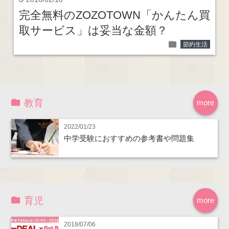
time
完全無料のZOZOTOWN「かんたん買
取サービス」は妥当な金額？
folder
節約生活
教育
more
2022/01/23
中学受験におすすめの参考書や問題集
育児
more
2018/07/06