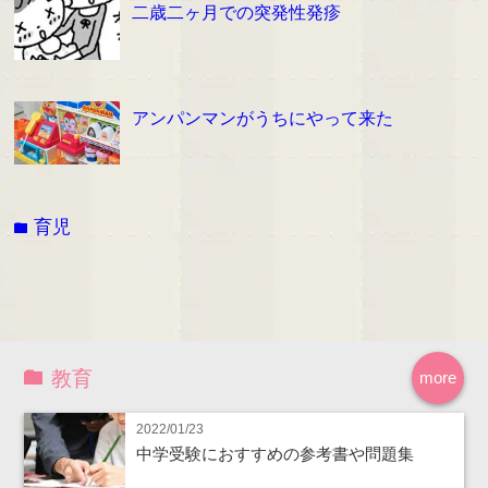
二歳二ヶ月での突発性発疹
アンパンマンがうちにやって来た
育児
folder
教育
more
2022/01/23
中学受験におすすめの参考書や問題集