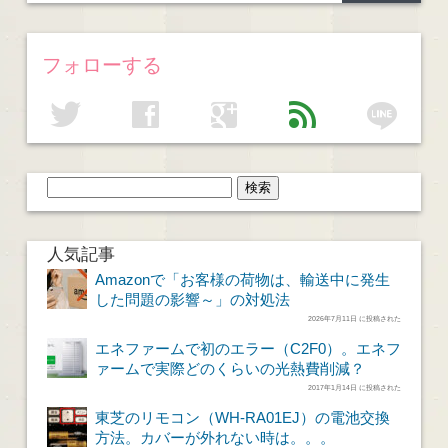
フォローする
line
twitter
facebook
google
feed
人気記事
Amazonで「お客様の荷物は、輸送中に発生
した問題の影響～」の対処法
2026年7月11日 に投稿された
エネファームで初のエラー（C2F0）。エネフ
ァームで実際どのくらいの光熱費削減？
2017年1月14日 に投稿された
東芝のリモコン（WH-RA01EJ）の電池交換
方法。カバーが外れない時は。。。