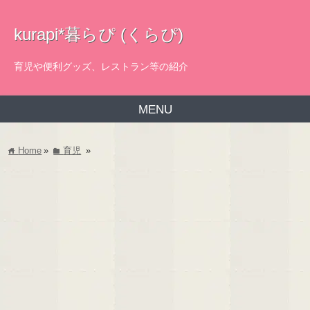
kurapi*暮らぴ (くらぴ)
育児や便利グッズ、レストラン等の紹介
MENU
Home
»
育児
»
home
folder