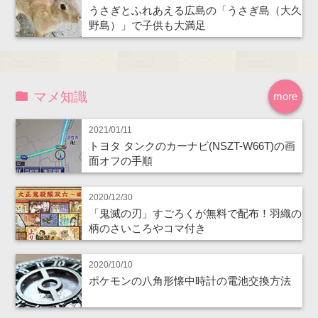
うさぎとふれあえる広島の「うさぎ島（大久
野島）」で子供も大満足
マメ知識
more
2021/01/11
トヨタ タンクのカーナビ(NSZT-W66T)の画
面オフの手順
2020/12/30
「鬼滅の刃」すごろくが無料で配布！羽織の
柄のさいころやコマ付き
2020/10/10
ポケモンの八角形懐中時計の電池交換方法