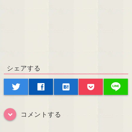
シェアする
line
twitter
facebook
hatenabookmark
コメントする
down