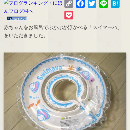
Copy
Facebook
Twitter
Line
Hate
Link
Pocket
赤ちゃんをお風呂でぷかぷか浮かべる「スイマーバ」
をいただきました。