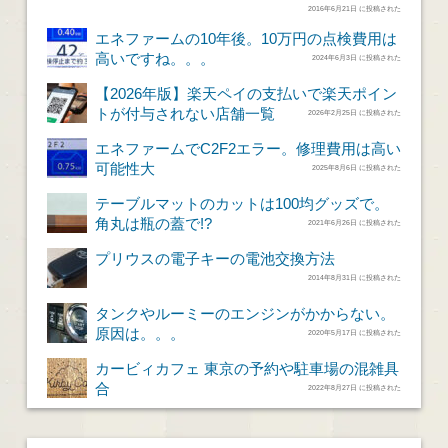
2016年6月21日 に投稿された
エネファームの10年後。10万円の点検費用は
高いですね。。。
2024年6月3日 に投稿された
【2026年版】楽天ペイの支払いで楽天ポイン
トが付与されない店舗一覧
2026年2月25日 に投稿された
エネファームでC2F2エラー。修理費用は高い
可能性大
2025年8月6日 に投稿された
テーブルマットのカットは100均グッズで。
角丸は瓶の蓋で!?
2021年6月26日 に投稿された
プリウスの電子キーの電池交換方法
2014年8月31日 に投稿された
タンクやルーミーのエンジンがかからない。
原因は。。。
2020年5月17日 に投稿された
カービィカフェ 東京の予約や駐車場の混雑具
合
2022年8月27日 に投稿された