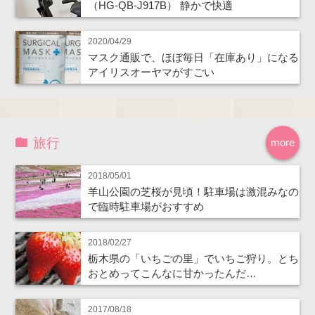
（HG-QB-J917B） 静かで快適
2020/04/29
マスク通販で、ほぼ毎日「在庫あり」になる
アイリスオーヤマがすごい
旅行
more
2018/05/01
羊山公園の芝桜が見頃！駐車場は激混みなの
で臨時駐車場がおすすめ
2018/02/27
栃木県の「いちごの里」でいちご狩り。とち
おとめってこんなに甘かったんだ…
2017/08/18