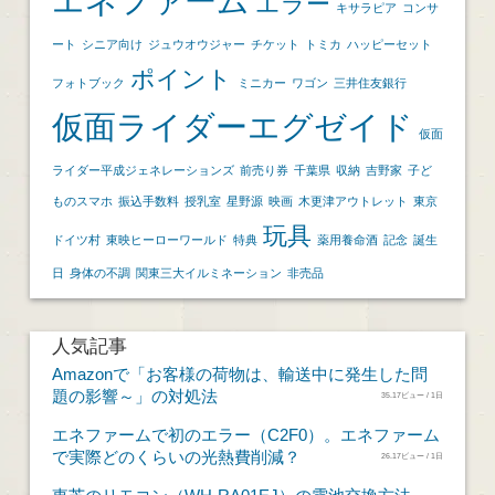
エネファーム
エラー
キサラピア
コンサ
ート
シニア向け
ジュウオウジャー
チケット
トミカ
ハッピーセット
ポイント
フォトブック
ミニカー
ワゴン
三井住友銀行
仮面ライダーエグゼイド
仮面
ライダー平成ジェネレーションズ
前売り券
千葉県
収納
吉野家
子ど
ものスマホ
振込手数料
授乳室
星野源
映画
木更津アウトレット
東京
玩具
ドイツ村
東映ヒーローワールド
特典
薬用養命酒
記念
誕生
日
身体の不調
関東三大イルミネーション
非売品
人気記事
Amazonで「お客様の荷物は、輸送中に発生した問
題の影響～」の対処法
35.17ビュー / 1日
エネファームで初のエラー（C2F0）。エネファーム
で実際どのくらいの光熱費削減？
26.17ビュー / 1日