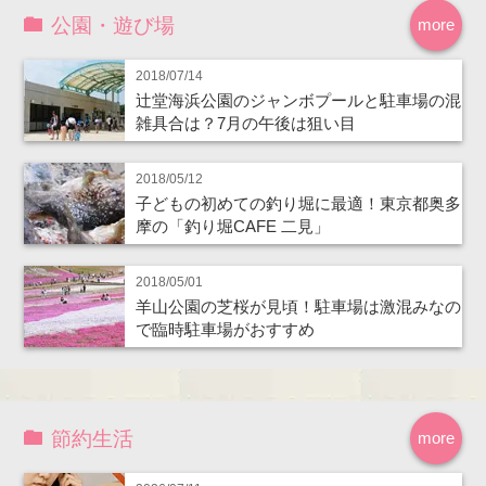
公園・遊び場
more
2018/07/14
辻堂海浜公園のジャンボプールと駐車場の混
雑具合は？7月の午後は狙い目
2018/05/12
子どもの初めての釣り堀に最適！東京都奥多
摩の「釣り堀CAFE 二見」
2018/05/01
羊山公園の芝桜が見頃！駐車場は激混みなの
で臨時駐車場がおすすめ
節約生活
more