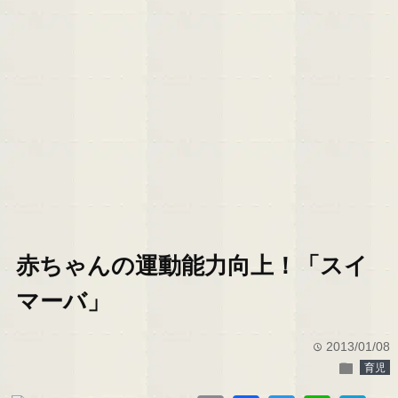
赤ちゃんの運動能力向上！「スイ
マーバ」
2013/01/08
time
folder
育児