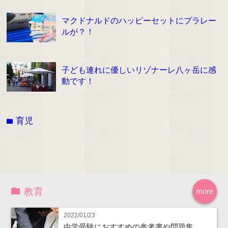
マクドナルドのハッピーセットにプラレー
ルが？！
子ども連れに優しいリゾナーレ八ヶ岳に感
動です！
育児
folder
教育
more
2022/01/23
中学受験におすすめの参考書や問題集