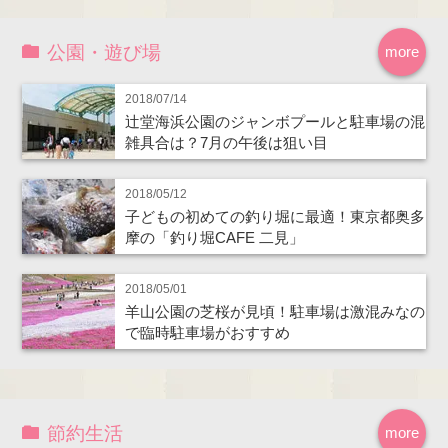
公園・遊び場
more
2018/07/14
辻堂海浜公園のジャンボプールと駐車場の混
雑具合は？7月の午後は狙い目
2018/05/12
子どもの初めての釣り堀に最適！東京都奥多
摩の「釣り堀CAFE 二見」
2018/05/01
羊山公園の芝桜が見頃！駐車場は激混みなの
で臨時駐車場がおすすめ
節約生活
more