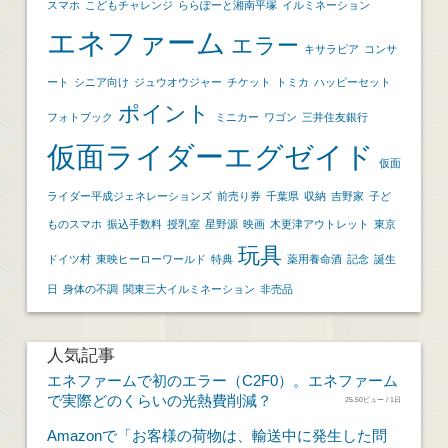
スマホ
こどもチャレンジ
ららぽーと湘南平塚
イルミネーション
エネファーム
エラー
キサラピア
コンサ
ート
シニア向け
ジュウオウジャー
チケット
トミカ
ハッピーセット
ポイント
フォトブック
ミニカー
ワゴン
三井住友銀行
仮面ライダーエグゼイド
仮面
ライダー平成ジェネレーションズ
前売り券
千葉県
収納
吉野家
子ど
ものスマホ
振込手数料
授乳室
星野源
映画
木更津アウトレット
東京
玩具
ドイツ村
東映ヒーローワールド
特典
薬用養命酒
記念
誕生
日
身体の不調
関東三大イルミネーション
非売品
人気記事
エネファームで初のエラー（C2F0）。エネファーム
で実際どのくらいの光熱費削減？
25.50ビュー / 1日
Amazonで「お客様の荷物は、輸送中に発生した問