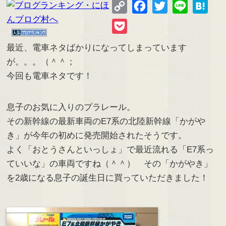
Copy
Facebook
Twitter
Line
Hate
Link
Pocket
最近、電車ネタばかりになってしまっています
が。。。（＾＾；
今回も電車ネタです！
息子のお気に入りのプラレール。
その新幹線の最新車両のE7系の北陸新幹線「かがや
き」が今年の初めに発売開始されたそうです。
よく「おとうさんといっしょ」で最近流れる「E7系っ
ていいな」の車両ですね（＾＾） その「かがやき」
を2歳になる息子の誕生日に買っていただきました！