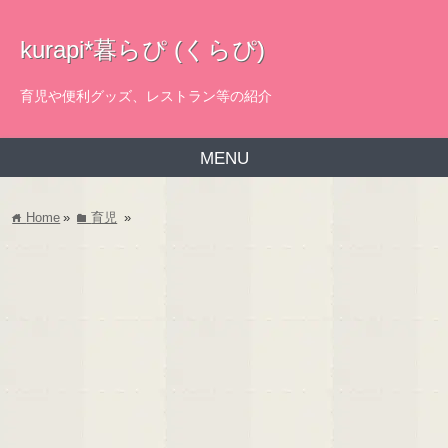
kurapi*暮らぴ (くらぴ)
育児や便利グッズ、レストラン等の紹介
MENU
Home
»
育児
»
home
folder