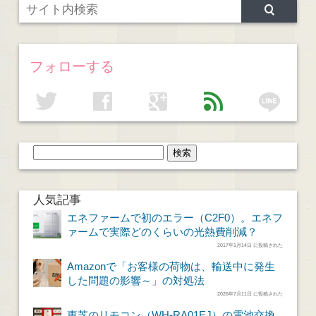
フォローする
line
twitter
facebook
google
feed
人気記事
エネファームで初のエラー（C2F0）。エネフ
ァームで実際どのくらいの光熱費削減？
2017年1月14日 に投稿された
Amazonで「お客様の荷物は、輸送中に発生
した問題の影響～」の対処法
2026年7月11日 に投稿された
東芝のリモコン（WH-RA01EJ）の電池交換