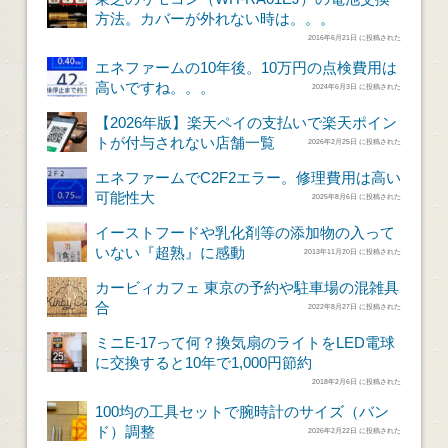
方法。カバーが外れない時は。。。
2016年6月21日 に投稿された
エネファームの10年後。10万円の点検費用は
高いですね。。。
2024年6月3日 に投稿された
【2026年版】楽天ペイの支払いで楽天ポイン
トが付与されない店舗一覧
2026年2月25日 に投稿された
エネファームでC2F2エラー。修理費用は高い
可能性大
2025年8月6日 に投稿された
イーストフードや乳化剤等の添加物の入って
いない『超熟』に感動
2013年11月20日 に投稿された
カービィカフェ 東京の予約や駐車場の混雑具
合
2022年8月27日 に投稿された
ミニE-17って何？換気扇のライトをLED電球
に交換すると10年で1,000円節約
2018年2月6日 に投稿された
100均の工具セットで腕時計のサイズ（バン
ド）調整
2026年2月22日 に投稿された