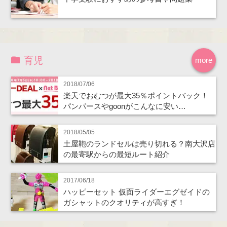
育児
more
2018/07/06
楽天でおむつが最大35％ポイントバック！
パンパースやgoonがこんなに安い…
2018/05/05
土屋鞄のランドセルは売り切れる？南大沢店
の最寄駅からの最短ルート紹介
2017/06/18
ハッピーセット 仮面ライダーエグゼイドの
ガシャットのクオリティが高すぎ！