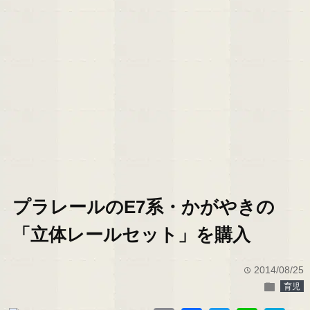
プラレールのE7系・かがやきの
「立体レールセット」を購入
2014/08/25
time
folder
育児