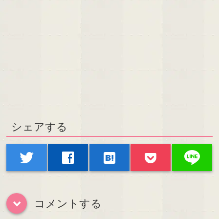
シェアする
line
twitter
facebook
hatenabookmark
コメントする
down