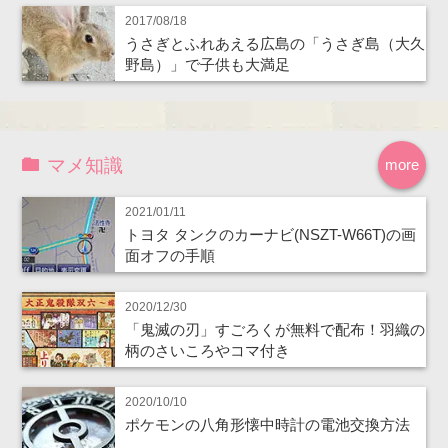
2017/08/18
うさぎとふれあえる広島の「うさぎ島（大久
野島）」で子供も大満足
マメ知識
more
2021/01/11
トヨタ タンクのカーナビ(NSZT-W66T)の画
面オフの手順
2020/12/30
「鬼滅の刃」すごろくが無料で配布！羽織の
柄のさいころやコマ付き
2020/10/10
ポケモンの八角形懐中時計の電池交換方法