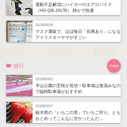
運動不足解消にハイガーのエアロバイク
（HG-QB-J917B） 静かで快適
2020/04/29
マスク通販で、ほぼ毎日「在庫あり」になる
アイリスオーヤマがすごい
旅行
more
2018/05/01
羊山公園の芝桜が見頃！駐車場は激混みなの
で臨時駐車場がおすすめ
2018/02/27
栃木県の「いちごの里」でいちご狩り。とち
おとめってこんなに甘かったんだ…