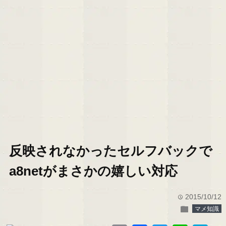
反映されなかったセルフバックで
a8netがまさかの嬉しい対応
2015/10/12
time
folder
マメ知識