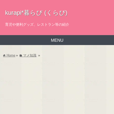
kurapi*暮らぴ (くらぴ)
育児や便利グッズ、レストラン等の紹介
MENU
Home
»
マメ知識
»
home
folder