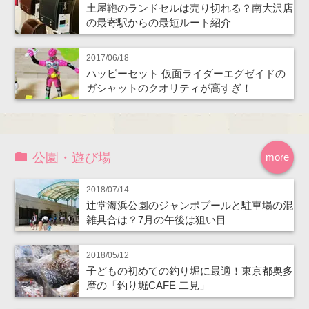
土屋鞄のランドセルは売り切れる？南大沢店
の最寄駅からの最短ルート紹介
2017/06/18
ハッピーセット 仮面ライダーエグゼイドの
ガシャットのクオリティが高すぎ！
公園・遊び場
more
2018/07/14
辻堂海浜公園のジャンボプールと駐車場の混
雑具合は？7月の午後は狙い目
2018/05/12
子どもの初めての釣り堀に最適！東京都奥多
摩の「釣り堀CAFE 二見」