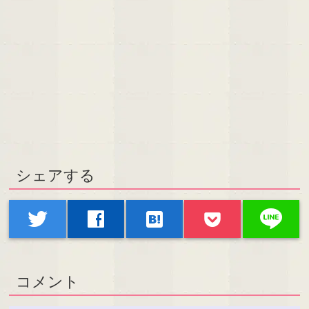
シェアする
line
twitter
facebook
hatenabookmark
コメント