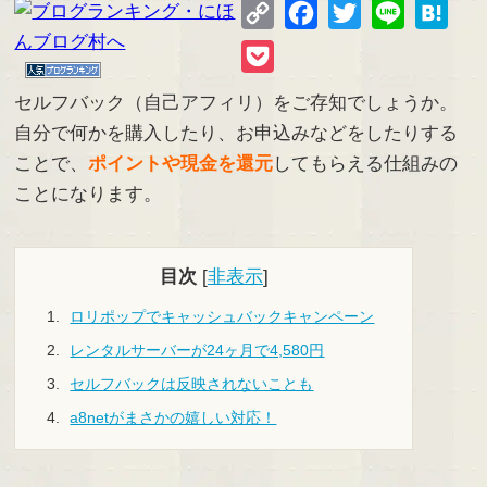
Copy
Facebook
Twitter
Line
Hate
Link
Pocket
セルフバック（自己アフィリ）をご存知でしょうか。
自分で何かを購入したり、お申込みなどをしたりする
ことで、
ポイントや現金を還元
してもらえる仕組みの
ことになります。
目次
[
非表示
]
ロリポップでキャッシュバックキャンペーン
レンタルサーバーが24ヶ月で4,580円
セルフバックは反映されないことも
a8netがまさかの嬉しい対応！