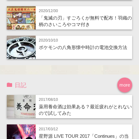
2020/12/30
「鬼滅の刃」すごろくが無料で配布！羽織の
柄のさいころやコマ付き
2020/10/10
ポケモンの八角形懐中時計の電池交換方法
日記
more
2017/08/10
薬用養命酒は効果ある？最近疲れがとれない
ので試してみた
2017/03/12
星野源 LIVE TOUR 2017「Continues」の当