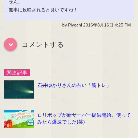
せん。
無事に反映されると良いですね！
by Piyochi 2016年8月16日 4:25 PM
コメントする
down
関連記事
石井ゆかりさんの占い「筋トレ」
ロリポップが新サーバー提供開始。使って
みたら爆速でした(笑)