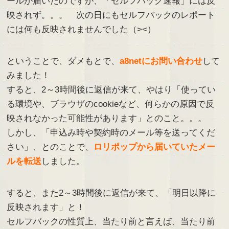
ールが届いたのですが、「セルフバック速報」には反
映されず。。。 次の日にもセルフバックのレポート
には何も反映されませんでした（><）
ということで、ダメもとで、
a8netにお問い合わせ
して
みました！
すると、2～3時間後に返信が来て、やはり「使ってい
る環境や、ブラウザのcookieなど、何らかの原因で反
映されなかった可能性があります」とのこと。。。
しかし、「申込み時や契約時のメール等を送ってくだ
さい」、とのことで、
ロリポップから届いていたメー
ルを転送
しました。
すると、また2～3時間後に返信が来て、「明日以降に
反映されます」と！
セルフバックの性質上、当たり前と言えば、当たり前