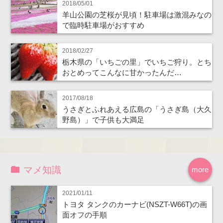
2018/05/01
羊山公園の芝桜が見頃！駐車場は激混みなの
で臨時駐車場がおすすめ
2018/02/27
栃木県の「いちごの里」でいちご狩り。とち
おとめってこんなに甘かったんだ…
2017/08/18
うさぎとふれあえる広島の「うさぎ島（大久
野島）」で子供も大満足
マメ知識
more
2021/01/11
トヨタ タンクのカーナビ(NSZT-W66T)の画
面オフの手順