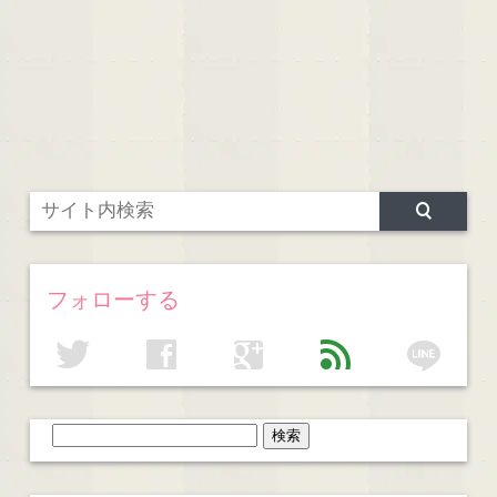
フォローする
line
twitter
facebook
google
feed